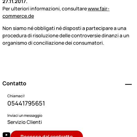
27.11.2017.
Per ulteriori informazioni, consultare
www.fair-
commerce.de
Non siamo né obbligati né disposti a partecipare a una
procedura di risoluzione delle controversie dinanzi a un
organismo di conciliazione dei consumatori.
Piè di pagina
Contatto
Chiamaci!
05441795651
Inviaci un messaggio
Servizio Clienti
Recesso dal contratto