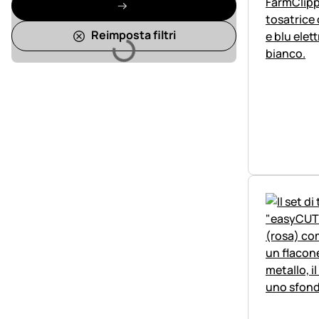
Reimposta filtri
Caricamento