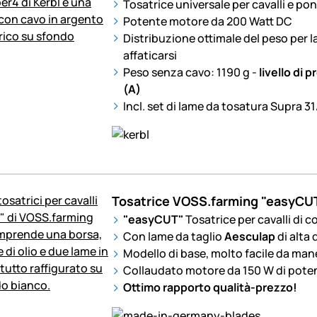
Tosatrice universale per cavalli e po
Potente motore da 200 Watt DC
Distribuzione ottimale del peso per 
affaticarsi
Peso senza cavo: 1190 g -
livello di 
(A)
Incl. set di lame da tosatura Supra 31
Tosatrice VOSS.farming "easyCUT"
"
easyCUT
"
Tosatrice per cavalli di c
Con lame da taglio
Aesculap
di alta 
Modello di base, molto facile da ma
Collaudato motore da 150 W di pote
Ottimo rapporto qualità-prezzo!