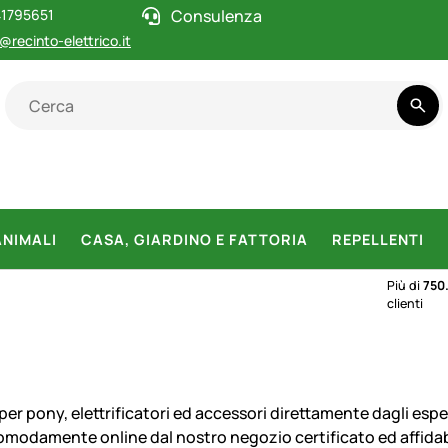
1795651
Consulenza
@recinto-elettrico.it
ANIMALI
CASA, GIARDINO E FATTORIA
REPELLENTI
Più di
750
clienti
per pony, elettrificatori ed accessori direttamente dagli espe
omodamente online dal nostro negozio certificato ed affidab