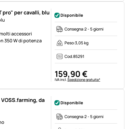
ro" per cavalli, blu
Disponibile
blu
Consegna:
2 - 5 giorni
molti accessori
on 350 W di potenza
Peso:
3,05 kg
Cod.
85291
159
,
90
€
Informazioni fiscali:
IVA incl.
Spedizione gratuita*
e VOSS.farming, da
Disponibile
Consegna:
2 - 5 giorni
eno