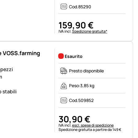
Cod.
85290
159
,
90
€
Informazioni fiscali:
IVA incl.
Spedizione gratuita*
ge VOSS.farming
Esaurito
 pezzi
Presto disponibile
m
Peso:
3,85 kg
 stabili
Cod.
509852
30
,
90
€
Informazioni fiscali:
IVA incl.
escl. spese di spedizione
Spedizione gratuita a partire da 149 €