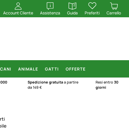
apri
apri
Account Cliente
Assistenza
Guida
Preferiti
Carrello
CANI
ANIMALE
GATTI
OFFERTE
.000
Spedizione gratuita
a partire
Resi entro
30
da 149 €
giorni
rti
ile