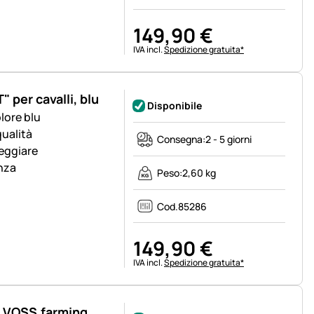
149
,
90
€
Informazioni fiscali:
IVA incl.
Spedizione gratuita*
per cavalli, blu
Disponibile
olore blu
qualità
Consegna:
2 - 5 giorni
neggiare
nza
Peso:
2,60 kg
Cod.
85286
149
,
90
€
Informazioni fiscali:
IVA incl.
Spedizione gratuita*
e VOSS.farming