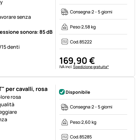
ny
Consegna:
2 - 5 giorni
lavorare senza
Peso:
2,58 kg
pressione sonora: 85 dB
Cod.
85222
/15 denti
169
,
90
€
Informazioni fiscali:
IVA incl.
Spedizione gratuita*
 per cavalli, rosa
Disponibile
olore rosa
qualità
Consegna:
2 - 5 giorni
neggiare
nza
Peso:
2,60 kg
Cod.
85285