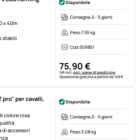
Disponibile
Consegna:
2 - 5 giorni
20 x 40m
Peso:
7,55 kg
 stabili
Cod.
509851
75
,
90
€
Informazioni fiscali:
IVA incl.
escl. spese di spedizione
Spedizione gratuita a partire da 149 €
ro" per cavalli,
Disponibile
di colore rosa
Consegna:
2 - 5 giorni
qualità
 di accessori
Peso:
3,08 kg
enza