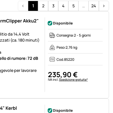
1
2
3
4
5
…
24
FarmClipper Akku2"
Disponibile
litio da 14,4 Volt
Consegna:
2 - 5 giorni
izzati (ca. 180 minuti)
Peso:
2,76 kg
a
ello di rumore: 72 dB
Cod.
85220
gevole per lavorare
235
,
90
€
Informazioni fiscali:
IVA incl.
Spedizione gratuita*
4" Kerbl
Disponibile