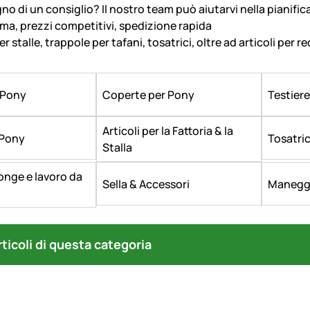
no di un consiglio? Il nostro team può aiutarvi nella pianific
a, prezzi competitivi, spedizione rapida
r stalle, trappole per tafani, tosatrici, oltre ad articoli per r
 Pony
Coperte per Pony
Testier
Articoli per la Fattoria & la
 Pony
Tosatric
Stalla
longe e lavoro da
Sella & Accessori
Manegg
articoli di questa categoria