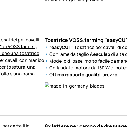
Tosatrice VOSS.farming "easyCUT" 
"
easyCUT
"
Tosatrice per cavalli di c
Con lame da taglio
Aesculap
di alta 
Modello di base, molto facile da ma
Collaudato motore da 150 W di pote
Ottimo rapporto qualità-prezzo!
8x lettere per campo da dressag