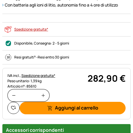
Con batteria agli ioni di litio, autonomia fino a 4 ore di utilizzo
Spedizione gratuita*
Disponibile
, Consegna:
2 - 5 giorni
4
Resi gratuiti
-
Resi entro 30 giorni
282
,
90
€
Informazioni fiscali:
IVA incl.,
Spedizione gratuita*
Peso unitario: 1,39 kg
Articolo n°: 85610
Aggiungi al carrello
Accessori corrispondenti