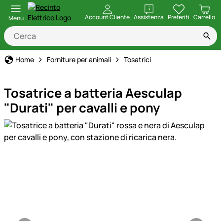
apri
Account Cliente
Assistenza
Preferiti
Carrello
Menu
Home
Forniture per animali
Tosatrici
Tosatrice a batteria Aesculap
"Durati" per cavalli e pony
Galleria prodotti