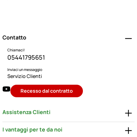
Piè di pagina
Contatto
Chiamaci!
05441795651
Inviaci un messaggio
Servizio Clienti
Recesso dal contratto
Assistenza Clienti
I vantaggi per te da noi