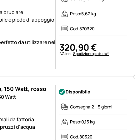
a bruciare
Peso:
5,62 kg
bile e piede di appoggio
Cod.
570320
perfetto da utilizzare nel
320
,
90
€
Informazioni fiscali:
IVA incl.
Spedizione gratuita*
o, 150 Watt, rosso
Disponibile
50 Watt
Consegna:
2 - 5 giorni
mali da fattoria
Peso:
0,15 kg
 spruzzi d’acqua
Cod.
80320