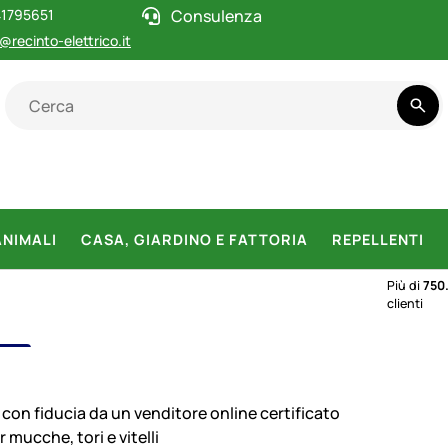
1795651
Consulenza
@recinto-elettrico.it
ANIMALI
CASA, GIARDINO E FATTORIA
REPELLENTI
Più di
750
clienti
NI
con fiducia da un venditore online certificato
 mucche, tori e vitelli