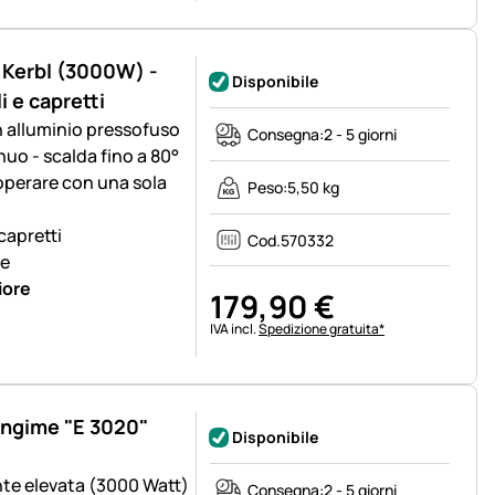
" Kerbl (3000W) -
Disponibile
i e capretti
n alluminio pressofuso
Consegna:
2 - 5 giorni
uo - scalda fino a 80°
operare con una sola
Peso:
5,50 kg
 capretti
Cod.
570332
le
iore
179
,
90
€
Informazioni fiscali:
IVA incl.
Spedizione gratuita*
mangime "E 3020"
Disponibile
nte elevata (3000 Watt)
Consegna:
2 - 5 giorni