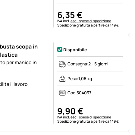
6
,
35
€
Informazioni fiscali:
IVA incl.
escl. spese di spedizione
Spedizione gratuita a partire da 149 €
busta scopa in
Disponibile
lastica
to per manico in
Consegna:
2 - 5 giorni
Peso:
1,06 kg
ita il lavoro
Cod.
504037
9
,
90
€
Informazioni fiscali:
IVA incl.
escl. spese di spedizione
Spedizione gratuita a partire da 149 €