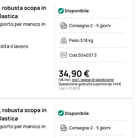
 robusta scopa in
Disponibile
lastica
porto per manico in
Consegna:
2 - 5 giorni
Peso:
3,18 kg
ita il lavoro
Cod.
504037.3
34
,
90
€
Informazioni fiscali:
IVA incl.
escl. spese di spedizione
Spedizione gratuita a partire da 149 €
1 pz =
11
,
63
€
 robusta scopa in
Disponibile
lastica
porto per manico in
Consegna:
2 - 5 giorni