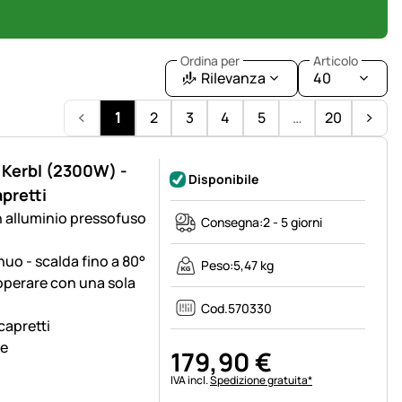
Ordina per
Articolo
Rilevanza
40
1
2
3
4
5
…
20
" Kerbl (2300W) -
Disponibile
apretti
n alluminio pressofuso
Consegna:
2 - 5 giorni
uo - scalda fino a 80°
Peso:
5,47 kg
operare con una sola
Cod.
570330
 capretti
le
179
,
90
€
Informazioni fiscali:
IVA incl.
Spedizione gratuita*