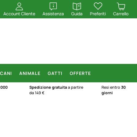
apri
apri
Account Cliente
Assistenza
Guida
Preferiti
Carrello
CANI
ANIMALE
GATTI
OFFERTE
.000
Spedizione gratuita
a partire
Resi entro
30
da 149 €
giorni