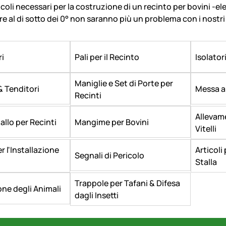
ticoli necessari per la costruzione di un recinto per bovini -ele
 al di sotto dei 0° non saranno più un problema con i nostri 
ri
Pali per il Recinto
Isolator
Maniglie e Set di Porte per
& Tenditori
Messa a
Recinti
Allevame
allo per Recinti
Mangime per Bovini
Vitelli
r l'Installazione
Articoli 
Segnali di Pericolo
Stalla
Trappole per Tafani & Difesa
one degli Animali
dagli Insetti