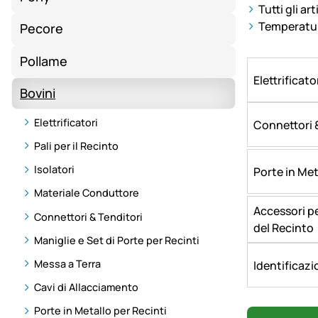
Tutti gli ar
Temperature
Pecore
Pollame
Elettrificato
Bovini
Elettrificatori
Connettori 
Pali per il Recinto
Isolatori
Porte in Met
Materiale Conduttore
Accessori pe
Connettori & Tenditori
del Recinto
Maniglie e Set di Porte per Recinti
Messa a Terra
Identificazi
Cavi di Allacciamento
Porte in Metallo per Recinti