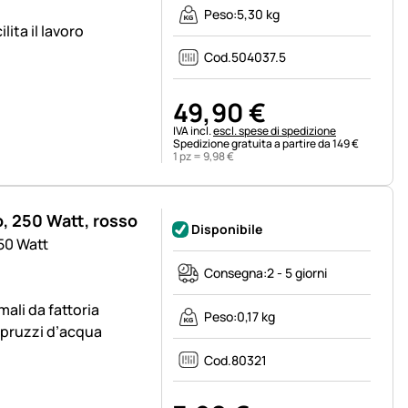
Peso:
5,30 kg
ita il lavoro
Cod.
504037.5
49
,
90
€
Informazioni fiscali:
IVA incl.
escl. spese di spedizione
Spedizione gratuita a partire da 149 €
1 pz =
9
,
98
€
o, 250 Watt, rosso
Disponibile
250 Watt
Consegna:
2 - 5 giorni
mali da fattoria
Peso:
0,17 kg
 spruzzi d’acqua
Cod.
80321