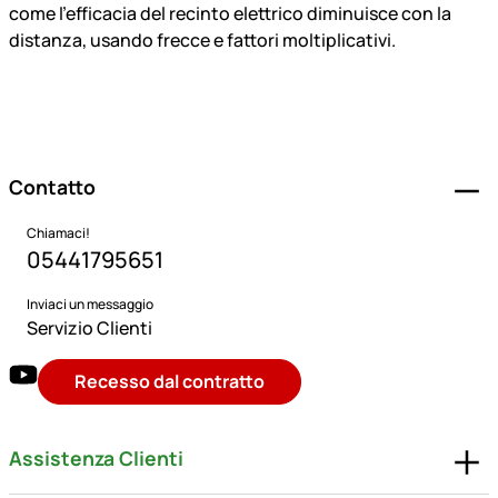
Piè di pagina
Contatto
Chiamaci!
05441795651
Inviaci un messaggio
Servizio Clienti
Recesso dal contratto
Assistenza Clienti