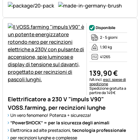
Disponibile
2 - 5 giorni
1,90 kg
41265
139
,
90
€
Informazioni fiscali:
IVA incl.
escl. spese di
spedizione
Spedizione gratuita a
partire da 149 €
Elettrificatore a 230 V "impuls V90"
VOSS.farming, per recinzioni lunghe
Un vero fenomeno! Potenza + sicurezza!
“PowerSHOCK” = per la sicurezza degli animali
Elettronica ad alte prestazioni,
tecnologia professionale
per recinzioni lunghe e complesse