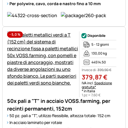
Per polywire, cavo, corda e nastro fino a 10 mm
-
5,0
%
Disponibile
5 - 12 giorni
130,00 kg
44514.50
Invece di:
399
,
90
€
379
,
87
€
Informazioni fiscali:
IVA incl.
Spedizione
gratuita*
* in Italia
1 pz =
7
,
60
€
50x pali a "T" in acciaio VOSS.farming, per
recinti permanenti, 152cm
50 pz. pali a "T", utilizzo flessibile, altezza totale: 152 cm
In acciaio laminato per rotaie