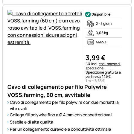
Disponibile
2 - 5 giorni
0,05 kg
44653
3
,
99
€
Informazioni fiscali:
IVA incl.
escl. spese di
spedizione
Spedizione gratuita a
partire da 149 €
1 m =
6
,
65
€
Cavo di collegamento per filo Polywire
VOSS.farming, 60 cm, avvitabile
Cavo di collegamento per filo polywire con due morsetti a
vite ovali
Collega fili polywire fino a Ø 4 mm con connettori ovali
Stabile e di alta qualità
Per un collegamento durevole e conduttività ottimale