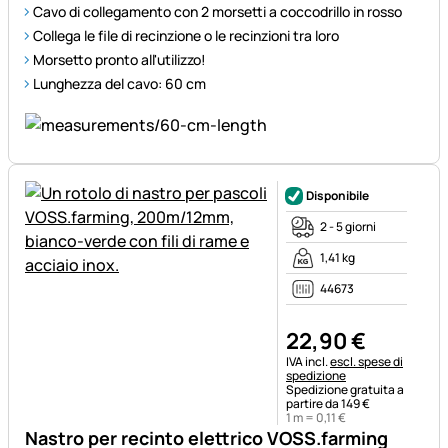
Cavo di collegamento con 2 morsetti a coccodrillo in rosso
Collega le file di recinzione o le recinzioni tra loro
Morsetto pronto all'utilizzo!
Lunghezza del cavo: 60 cm
Disponibile
2 - 5 giorni
1,41 kg
44673
22
,
90
€
Informazioni fiscali:
IVA incl.
escl. spese di
spedizione
Spedizione gratuita a
partire da 149 €
1 m =
0
,
11
€
Nastro per recinto elettrico VOSS.farming