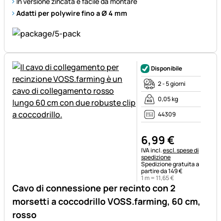
In versione zincata e facile da montare
Adatti per polywire fino a Ø 4 mm
Disponibile
2 - 5 giorni
0,05 kg
44309
6
,
99
€
Informazioni fiscali:
IVA incl.
escl. spese di
spedizione
Spedizione gratuita a
partire da 149 €
1 m =
11
,
65
€
Cavo di connessione per recinto con 2
morsetti a coccodrillo VOSS.farming, 60 cm,
rosso