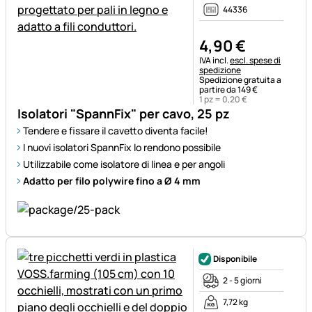
44336
4
,
90
€
Informazioni fiscali:
IVA incl.
escl. spese di
spedizione
Spedizione gratuita a
partire da 149 €
1 pz =
0
,
20
€
Isolatori "SpannFix" per cavo, 25 pz
Tendere e fissare il cavetto diventa facile!
I nuovi isolatori SpannFix lo rendono possibile
Utilizzabile come isolatore di linea e per angoli
Adatto per filo polywire fino a Ø 4 mm
Disponibile
2 - 5 giorni
7,72 kg