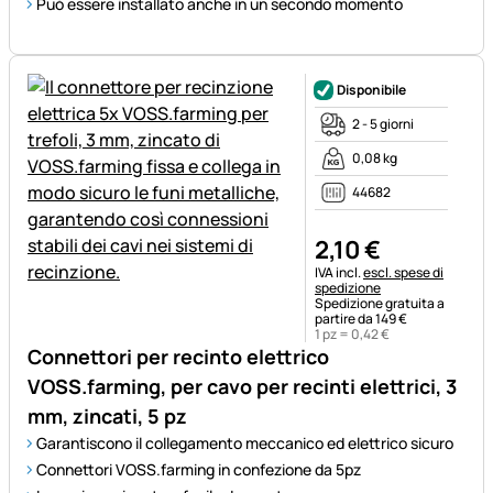
Può essere installato anche in un secondo momento
Disponibile
2 - 5 giorni
0,08 kg
44682
2
,
10
€
Informazioni fiscali:
IVA incl.
escl. spese di
spedizione
Spedizione gratuita a
partire da 149 €
1 pz =
0
,
42
€
Connettori per recinto elettrico
VOSS.farming, per cavo per recinti elettrici, 3
mm, zincati, 5 pz
Garantiscono il collegamento meccanico ed elettrico sicuro
Connettori VOSS.farming in confezione da 5pz