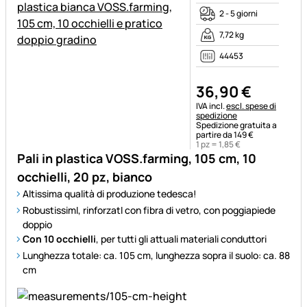
2 - 5 giorni
7,72 kg
44453
36
,
90
€
Informazioni fiscali:
IVA incl.
escl. spese di
spedizione
Spedizione gratuita a
partire da 149 €
1 pz =
1
,
85
€
Pali in plastica VOSS.farming, 105 cm, 10
occhielli, 20 pz, bianco
Altissima qualità di produzione tedesca!
RobustissimI, rinforzatI con fibra di vetro, con poggiapiede
doppio
Con 10 occhielli
, per tutti gli attuali materiali conduttori
Lunghezza totale: ca. 105 cm, lunghezza sopra il suolo: ca. 88
cm