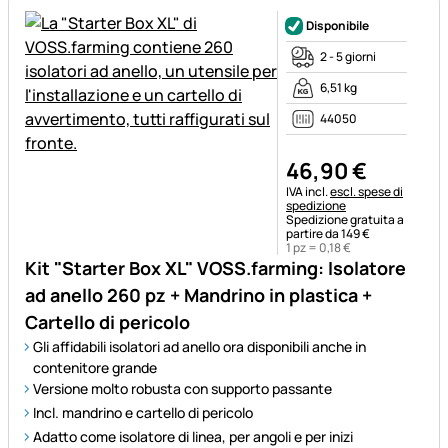
Disponibile
2 - 5 giorni
6,51 kg
44050
46
,
90
€
Informazioni fiscali:
IVA incl.
escl. spese di
spedizione
Spedizione gratuita a
partire da 149 €
1 pz =
0
,
18
€
Kit "Starter Box XL" VOSS.farming: Isolatore
ad anello 260 pz + Mandrino in plastica +
Cartello di pericolo
Gli affidabili isolatori ad anello ora disponibili anche in
contenitore grande
Versione molto robusta con supporto passante
Incl. mandrino e cartello di pericolo
Adatto come isolatore di linea, per angoli e per inizi