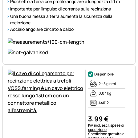
Picchetto a terra con profilo angolare e lunghezza di 1 m
Importante per l'impulso di corrente sulla recinzione
Una buona messa a terra aumenta la sicurezza della
recinzione
Acciaio angolare zincato a caldo
Disponibile
2 - 5 giorni
0,04 kg
44612
3
,
99
€
Informazioni fiscali:
IVA incl.
escl. spese di
spedizione
Spedizione gratuita a