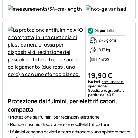
Disponibile
2 - 5 giorni
0,13 kg
44755
19
,
90
€
Informazioni fiscali:
IVA incl.
escl. spese di
spedizione
Spedizione gratuita a
partire da 149 €
Protezione dai fulmini, per elettrificatori,
compatta
Protezione dai fulmini per recinzioni elettriche
Riduce il rischio di sovratensione sull'elettrificatore
I fulmini vengono deviati a terra attraverso uno spinterometro