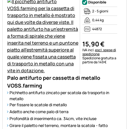
Disponibile
2 - 5 giorni
0,44 kg
44872
15
,
90
€
Informazioni fiscali:
IVA incl.
escl. spese di
spedizione
Spedizione gratuita a
partire da 149 €
Palo antifurto per cassetta di metallo
VOSS.farming
Pichhetto antifurto zincato per scatola da trasporto in
metallo
Per fissare le scatole di metallo
Adatto anche come palo di terra
Profondità di inserimento ca. 34cm, vite incluse
Girare il paletto nel terreno, montare la scatola - fatto