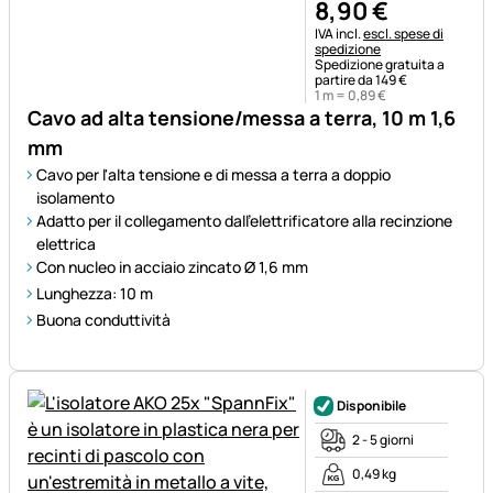
8
,
90
€
Informazioni fiscali:
IVA incl.
escl. spese di
spedizione
Spedizione gratuita a
partire da 149 €
1 m =
0
,
89
€
Cavo ad alta tensione/messa a terra, 10 m 1,6
mm
Cavo per l'alta tensione e di messa a terra a doppio
isolamento
Adatto per il collegamento dall'elettrificatore alla recinzione
elettrica
Con nucleo in acciaio zincato Ø 1,6 mm
Lunghezza: 10 m
Buona conduttività
Disponibile
2 - 5 giorni
0,49 kg