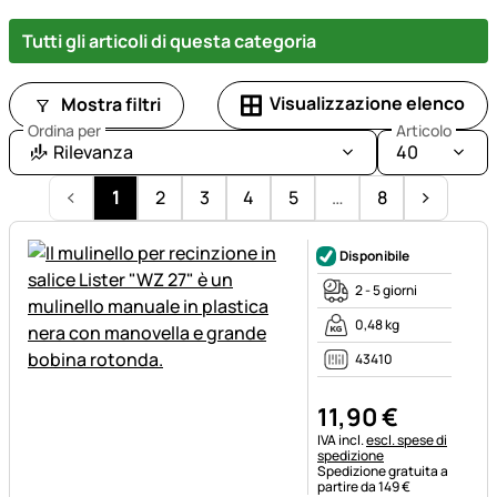
Tutti gli articoli di questa categoria
Visualizzazione elenco
Mostra filtri
Ordina per
Articolo
Rilevanza
40
1
2
3
4
5
…
8
Disponibile
2 - 5 giorni
0,48 kg
43410
11
,
90
€
Informazioni fiscali:
IVA incl.
escl. spese di
spedizione
Spedizione gratuita a
partire da 149 €