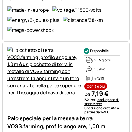
Disponibile
2 - 5 giorni
1,39 kg
44219
Con 3 o più
7
,
19
€
Da
Informazioni fiscali:
IVA incl.
escl. spese di
spedizione
Spedizione gratuita a
partire da 149 €
Palo speciale per la messa a terra
VOSS.farming, profilo angolare, 1,00 m