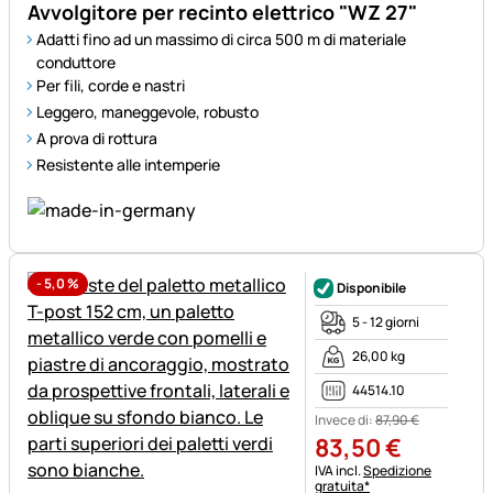
Avvolgitore per recinto elettrico "WZ 27"
Adatti fino ad un massimo di circa 500 m di materiale
conduttore
Per fili, corde e nastri
Leggero, maneggevole, robusto
A prova di rottura
Resistente alle intemperie
-
5,0
%
Disponibile
5 - 12 giorni
26,00 kg
44514.10
Invece di:
87
,
90
€
83
,
50
€
Informazioni fiscali:
IVA incl.
Spedizione
gratuita*