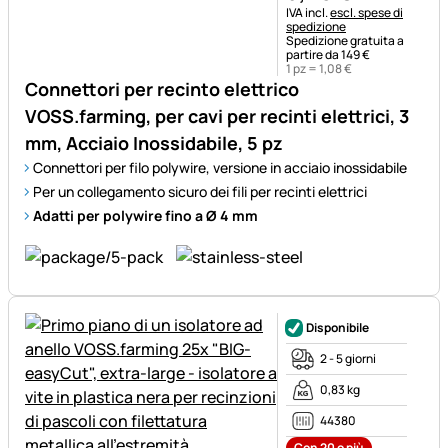
Informazioni fiscali:
IVA incl.
escl. spese di
spedizione
Spedizione gratuita a
partire da 149 €
1 pz =
1
,
08
€
Connettori per recinto elettrico
VOSS.farming, per cavi per recinti elettrici, 3
mm, Acciaio Inossidabile, 5 pz
Connettori per filo polywire, versione in acciaio inossidabile
Per un collegamento sicuro dei fili per recinti elettrici
Adatti per polywire fino a Ø 4 mm
Disponibile
2 - 5 giorni
0,83 kg
44380
Con 20 o più