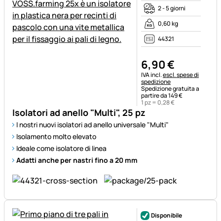
2 - 5 giorni
0,60 kg
44321
6
,
90
€
Informazioni fiscali:
IVA incl.
escl. spese di
spedizione
Spedizione gratuita a
partire da 149 €
1 pz =
0
,
28
€
Isolatori ad anello "Multi", 25 pz
I nostri nuovi isolatori ad anello universale "Multi"
Isolamento molto elevato
Ideale come isolatore di linea
Adatti anche per nastri fino a 20 mm
Disponibile