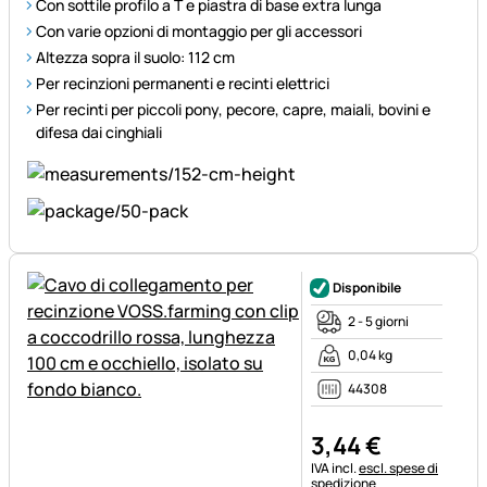
Con sottile profilo a T e piastra di base extra lunga
Con varie opzioni di montaggio per gli accessori
Altezza sopra il suolo: 112 cm
Per recinzioni permanenti e recinti elettrici
Per recinti per piccoli pony, pecore, capre, maiali, bovini e
difesa dai cinghiali
Disponibile
2 - 5 giorni
0,04 kg
44308
3
,
44
€
Informazioni fiscali:
IVA incl.
escl. spese di
spedizione