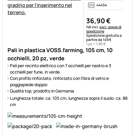
44454
36
,
90
€
Informazioni fiscali:
IVA incl.
escl. spese di
spedizione
Spedizione gratuita a
partire da 149 €
1 pz =
1
,
85
€
Pali in plastica VOSS.farming, 105 cm, 10
occhielli, 20 pz, verde
Pali per recinto elettrico con 7 occhielli per nastro e 3
occhielli per fune, in verde
Con profilo rinforzato, rinforzato con fibra di vetro e
poggiapiede doppio
Qualità top, prodotto in Germania
Lunghezza totale: ca. 105 cm, lunghezza sopra il suolo: ca. 88
cm