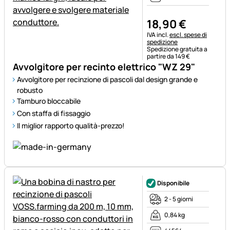
18
,
90
€
Informazioni fiscali:
IVA incl.
escl. spese di
spedizione
Spedizione gratuita a
partire da 149 €
Avvolgitore per recinto elettrico "WZ 29"
Avvolgitore per recinzione di pascoli dal design grande e
robusto
Tamburo bloccabile
Con staffa di fissaggio
Il miglior rapporto qualità-prezzo!
Disponibile
2 - 5 giorni
0,84 kg