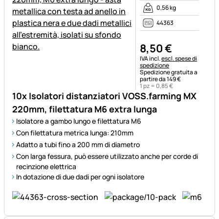
0,56 kg
44363
8
,
50
€
Informazioni fiscali:
IVA incl.
escl. spese di
spedizione
Spedizione gratuita a
partire da 149 €
1 pz =
0
,
85
€
10x Isolatori distanziatori VOSS.farming MX
220mm, filettatura M6 extra lunga
Isolatore a gambo lungo e filettatura M6
Con filettatura metrica lunga: 210mm
Adatto a tubi fino a 200 mm di diametro
Con larga fessura, può essere utilizzato anche per corde di
recinzione elettrica
In dotazione di due dadi per ogni isolatore