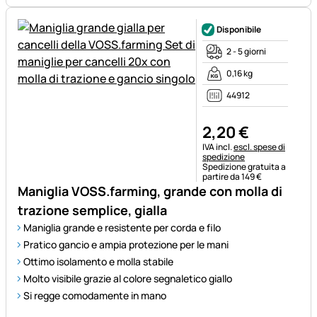
Disponibile
2 - 5 giorni
0,16 kg
44912
2
,
20
€
Informazioni fiscali:
IVA incl.
escl. spese di
spedizione
Spedizione gratuita a
partire da 149 €
Maniglia VOSS.farming, grande con molla di
trazione semplice, gialla
Maniglia grande e resistente per corda e filo
Pratico gancio e ampia protezione per le mani
Ottimo isolamento e molla stabile
Molto visibile grazie al colore segnaletico giallo
Si regge comodamente in mano