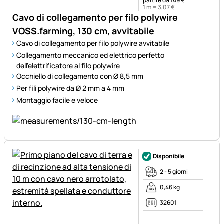
partire da 149 €
1 m =
3
,
07
€
Cavo di collegamento per filo polywire
VOSS.farming, 130 cm, avvitabile
Cavo di collegamento per filo polywire avvitabile
Collegamento meccanico ed elettrico perfetto
dell'elettrificatore al filo polywire
Occhiello di collegamento con Ø 8,5 mm
Per fili polywire da Ø 2 mm a 4 mm
Montaggio facile e veloce
Disponibile
2 - 5 giorni
0,46 kg
32601