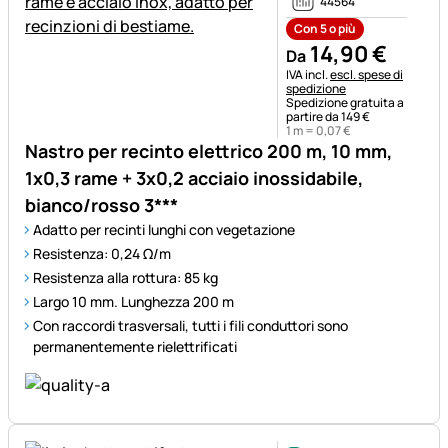
44564
Con 5 o più
14
,
90
€
Da
Informazioni fiscali:
IVA incl.
escl. spese di
spedizione
Spedizione gratuita a
partire da 149 €
1 m =
0
,
07
€
Nastro per recinto elettrico 200 m, 10 mm,
1x0,3 rame + 3x0,2 acciaio inossidabile,
bianco/rosso 3***
Adatto per recinti lunghi con vegetazione
Resistenza: 0,24 Ω/m
Resistenza alla rottura: 85 kg
Largo 10 mm. Lunghezza 200 m
Con raccordi trasversali, tutti i fili conduttori sono
permanentemente rielettrificati