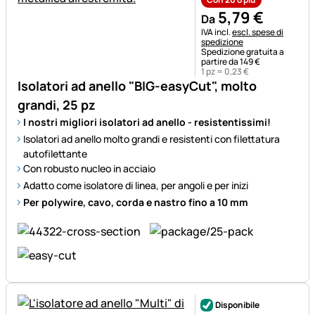
5
,
79
€
Da
Informazioni fiscali:
IVA incl.
escl. spese di
spedizione
Spedizione gratuita a
partire da 149 €
1 pz =
0
,
23
€
Isolatori ad anello "BIG-easyCut", molto
grandi, 25 pz
I nostri migliori isolatori ad anello - resistentissimi!
Isolatori ad anello molto grandi e resistenti con filettatura
autofilettante
Con robusto nucleo in acciaio
Adatto come isolatore di linea, per angoli e per inizi
Per polywire, cavo, corda e nastro fino a 10 mm
Disponibile