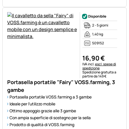
Disponibile
2 - 5 giorni
1,40 kg
509152
16
,
90
€
Informazioni fiscali:
IVA incl.
escl. spese di
spedizione
Spedizione gratuita a
partire da 149 €
Portasella portatile "Fairy" VOSS.farming, 3
gambe
Portasella portatile VOSS.farming a 3 gambe
Ideale per l'utilizzo mobile
Ottimo appoggio grazie alle 3 gambe
Con ampia superficie di sostegno per la sella
Prodotto di qualità di VOSS.farming