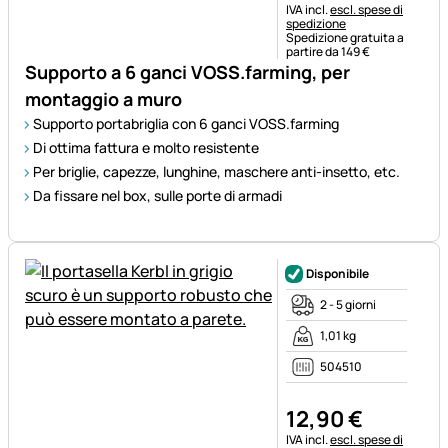
Informazioni fiscali:
IVA incl.
escl. spese di
spedizione
Spedizione gratuita a
partire da 149 €
Supporto a 6 ganci VOSS.farming, per
montaggio a muro
Supporto portabriglia con 6 ganci VOSS.farming
Di ottima fattura e molto resistente
Per briglie, capezze, lunghine, maschere anti-insetto, etc.
Da fissare nel box, sulle porte di armadi
Disponibile
2 - 5 giorni
1,01 kg
504510
12
,
90
€
Informazioni fiscali:
IVA incl.
escl. spese di