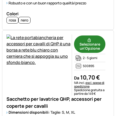
Robusto e con un buon rapporto qualità/prezzo
Colori
rosa
nero
Selezionare
un'Opzione
2 - 5 giorni
500895
10
,
70
€
Da
Informazioni fiscali:
IVA incl.
escl. spese di
spedizione
Spedizione gratuita a
partire da 149 €
Sacchetto per lavatrice QHP, accessori per
coperte per cavalli
Dimensioni disponibili:
Taglie: S, M, XL