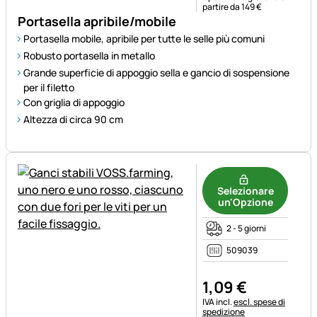
partire da 149 €
Portasella apribile/mobile
Portasella mobile, apribile per tutte le selle più comuni
Robusto portasella in metallo
Grande superficie di appoggio sella e gancio di sospensione
per il filetto
Con griglia di appoggio
Altezza di circa 90 cm
Selezionare
un'Opzione
2 - 5 giorni
509039
1
,
09
€
Informazioni fiscali:
IVA incl.
escl. spese di
spedizione