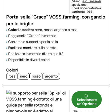
Informazioni fiscali:
IVA incl.
escl. spese di
spedizione
Spedizione gratuita a
partire da 149 €
Porta-sella "Grace" VOSS.farming, con gancio
per le briglie
Colori a scelta:
nero, rosso, argento o rosa
Poggiasella "Grace" in metallo
Con ampio supporto per la sella
Facile da montare sulla parete
Realizzato in metallo di alta qualità
Disponibile in diversi colori
Colori
rosa
nero
rosso
argento
Selezionare
un'Opzione