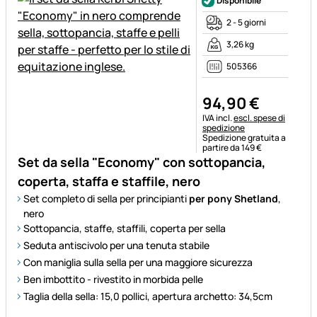
Disponibile
2 - 5 giorni
3,26 kg
505366
94
,
90
€
Informazioni fiscali:
IVA incl.
escl. spese di
spedizione
Spedizione gratuita a
partire da 149 €
Set da sella "Economy" con sottopancia,
coperta, staffa e staffile, nero
Set completo di sella per principianti
per pony Shetland
,
nero
Sottopancia, staffe, staffili, coperta per sella
Seduta antiscivolo per una tenuta stabile
Con maniglia sulla sella per una maggiore sicurezza
Ben imbottito - rivestito in morbida pelle
Taglia della sella: 15,0 pollici, apertura archetto: 34,5cm