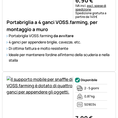
6
,
90
€
Informazioni fiscali:
IVA incl.
escl. spese di
spedizione
Spedizione gratuita a
partire da 149 €
Portabriglia a 4 ganci VOSS.farming, per
montaggio a muro
Portabriglia VOSS.farming
da avvitare
4 ganci per appendere briglie, cavezze, etc.
Di ottima fattura e molto resistente
Ideale per mantenere l’ordine all’interno della scuderia e nella
stalla
Disponibile
2 - 5 giorni
0,87 kg
509034