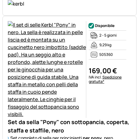
Disponibile
2 - 5 giorni
9,29 kg
505360
169
,
00
€
Informazioni fiscali:
IVA incl.
Spedizione
gratuita*
Set da sella "Pony" con sottopancia, coperta,
staffa e staffile, nero
Set completo di sella per principianti
per pony
, nero