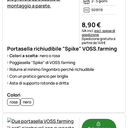
2 - 5 giorni
509119
8
,
90
€
Informazioni fiscali:
IVA incl.
escl. spese di
spedizione
Spedizione gratuita a
partire da 149 €
Portasella richiudibile "Spike" VOSS.farming
Colori a scelta:
nero o rosa
Poggiasella "Spike" di VOSS.farming
Ridurre al minimo l'ingombro perché richiudibile
Con un pratico gancio per briglia
Asta di supporto rotonda e dritta
Colori
rosa
nero