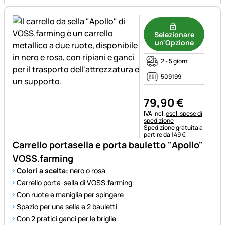
Selezionare
un'Opzione
2 - 5 giorni
509199
79
,
90
€
Informazioni fiscali:
IVA incl.
escl. spese di
spedizione
Spedizione gratuita a
partire da 149 €
Carrello portasella e porta bauletto "Apollo"
VOSS.farming
Colori a scelta:
nero o rosa
Carrello porta-sella di VOSS.farming
Con ruote e maniglia per spingere
Spazio per una sella e 2 bauletti
Con 2 pratici ganci per le briglie