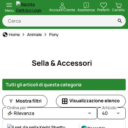
apri
Account Cliente
Assistenza
Preferiti
Carrello
Menu
Home
Animale
Pony
Sella & Accessori
Tutti gli articoli di questa categoria
Visualizzazione elenco
Mostra filtri
Ordina per
Articolo
Rilevanza
40