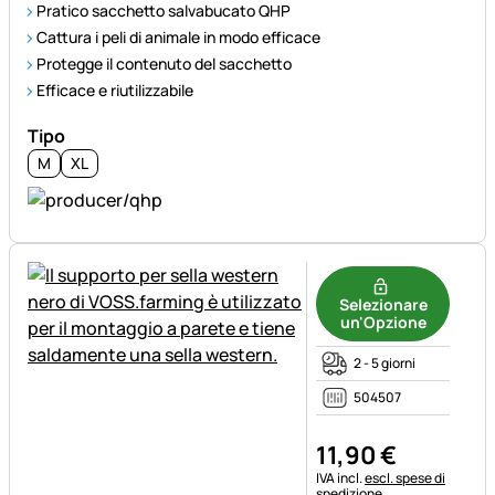
Pratico sacchetto salvabucato QHP
Cattura i peli di animale in modo efficace
Protegge il contenuto del sacchetto
Efficace e riutilizzabile
Tipo
M
XL
Selezionare
un'Opzione
2 - 5 giorni
504507
11
,
90
€
Informazioni fiscali:
IVA incl.
escl. spese di
spedizione