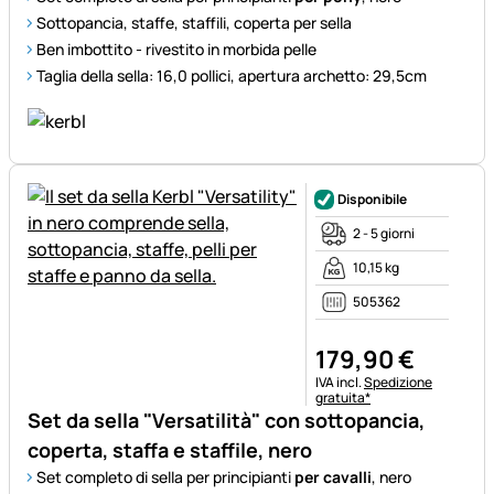
Sottopancia, staffe, staffili, coperta per sella
Ben imbottito - rivestito in morbida pelle
Taglia della sella: 16,0 pollici, apertura archetto: 29,5cm
Disponibile
2 - 5 giorni
10,15 kg
505362
179
,
90
€
Informazioni fiscali:
IVA incl.
Spedizione
gratuita*
Set da sella "Versatilità" con sottopancia,
coperta, staffa e staffile, nero
Set completo di sella per principianti
per cavalli
, nero