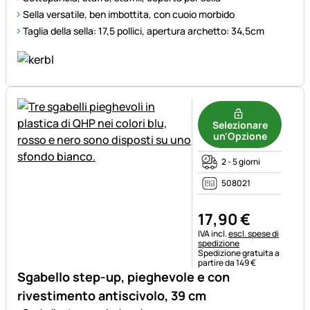
Sella versatile, ben imbottita, con cuoio morbido
Taglia della sella: 17,5 pollici, apertura archetto: 34,5cm
Selezionare
un'Opzione
2 - 5 giorni
508021
17
,
90
€
Informazioni fiscali:
IVA incl.
escl. spese di
spedizione
Spedizione gratuita a
partire da 149 €
Sgabello step-up, pieghevole e con
rivestimento antiscivolo, 39 cm