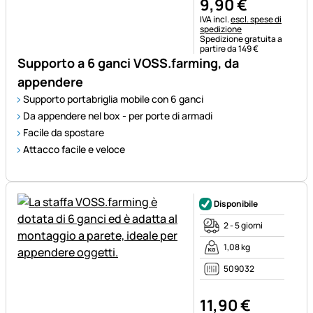
9
,
90
€
Informazioni fiscali:
IVA incl.
escl. spese di
spedizione
Spedizione gratuita a
partire da 149 €
Supporto a 6 ganci VOSS.farming, da
appendere
Supporto portabriglia mobile con 6 ganci
Da appendere nel box - per porte di armadi
Facile da spostare
Attacco facile e veloce
Disponibile
2 - 5 giorni
1,08 kg
509032
11
,
90
€