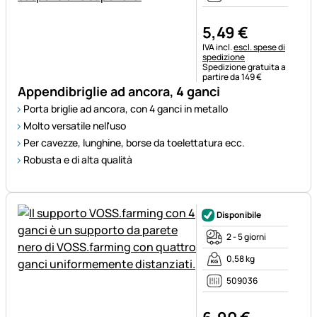
5
,
49
€
Informazioni fiscali:
IVA incl.
escl. spese di
spedizione
Spedizione gratuita a
partire da 149 €
Appendibriglie ad ancora, 4 ganci
Porta briglie ad ancora, con 4 ganci in metallo
Molto versatile nell'uso
Per cavezze, lunghine, borse da toelettatura ecc.
Robusta e di alta qualità
Disponibile
2 - 5 giorni
0,58 kg
509036