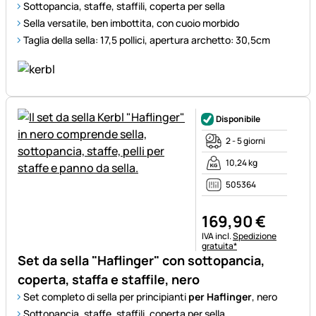
Sottopancia, staffe, staffili, coperta per sella
Sella versatile, ben imbottita, con cuoio morbido
Taglia della sella: 17,5 pollici, apertura archetto: 30,5cm
Disponibile
2 - 5 giorni
10,24 kg
505364
169
,
90
€
Informazioni fiscali:
IVA incl.
Spedizione
gratuita*
Set da sella "Haflinger" con sottopancia,
coperta, staffa e staffile, nero
Set completo di sella per principianti
per Haflinger
, nero
Sottopancia, staffe, staffili, coperta per sella