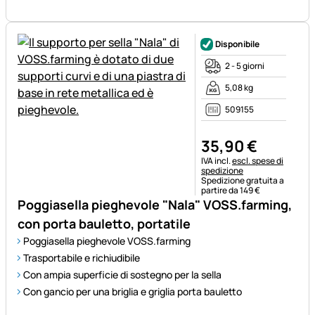
Disponibile
2 - 5 giorni
5,08 kg
509155
35
,
90
€
Informazioni fiscali:
IVA incl.
escl. spese di
spedizione
Spedizione gratuita a
partire da 149 €
Poggiasella pieghevole "Nala" VOSS.farming,
con porta bauletto, portatile
Poggiasella pieghevole VOSS.farming
Trasportabile e richiudibile
Con ampia superficie di sostegno per la sella
Con gancio per una briglia e griglia porta bauletto