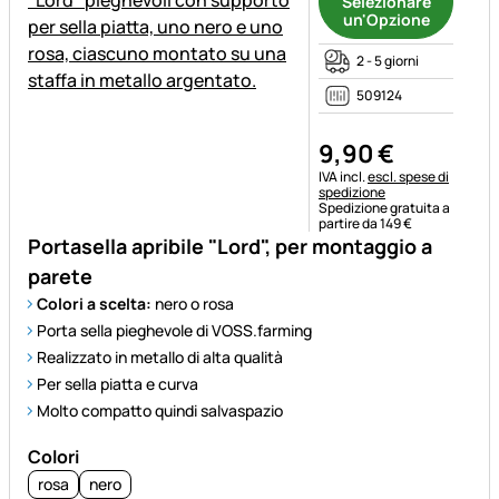
Selezionare
un'Opzione
2 - 5 giorni
509124
9
,
90
€
Informazioni fiscali:
IVA incl.
escl. spese di
spedizione
Spedizione gratuita a
partire da 149 €
Portasella apribile "Lord", per montaggio a
parete
Colori a scelta:
nero o rosa
Porta sella pieghevole di VOSS.farming
Realizzato in metallo di alta qualità
Per sella piatta e curva
Molto compatto quindi salvaspazio
Colori
rosa
nero