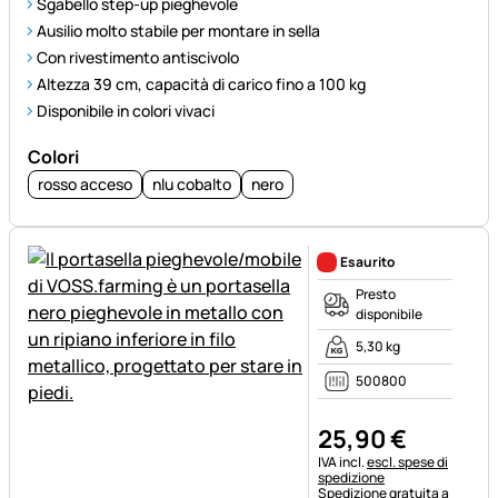
Sgabello step-up pieghevole
Ausilio molto stabile per montare in sella
Con rivestimento antiscivolo
Altezza 39 cm, capacità di carico fino a 100 kg
Disponibile in colori vivaci
Colori
rosso acceso
nlu cobalto
nero
Esaurito
Presto
disponibile
5,30 kg
500800
25
,
90
€
Informazioni fiscali:
IVA incl.
escl. spese di
spedizione
Spedizione gratuita a