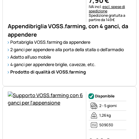
7
,
90
€
Informazioni fiscali:
IVA incl.
escl. spese di
spedizione
Spedizione gratuita a
partire da 149 €
Appendibriglia VOSS.farming, con 4 ganci, da
appendere
Portabriglia VOSS.farming da appendere
2 ganci per appendere alla porta della stalla o dell'armadio
Adatto all'uso mobile
4 ganci per appendere briglie, cavezze, etc.
Prodotto di qualità di VOSS.farming
Disponibile
2 - 5 giorni
1,26 kg
509030