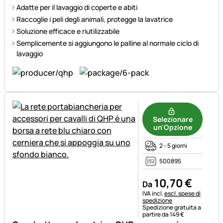
Adatte per il lavaggio di coperte e abiti
Raccoglie i peli degli animali, protegge la lavatrice
Soluzione efficace e riutilizzabile
Semplicemente si aggiungono le palline al normale ciclo di
lavaggio
Selezionare
un'Opzione
2 - 5 giorni
500895
10
,
70
€
Da
Informazioni fiscali:
IVA incl.
escl. spese di
spedizione
Spedizione gratuita a
partire da 149 €