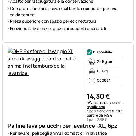
Adatto per l’asciugatura e la conservazione
Con protezione antiscivolo sul bordo superiore - per una
salda tenuta
Presa superiore con spazio per etichettatura
Funzione salvaspazio, grazie ai supporti orientabili
Disponibile
2 - 5 giorni
0,11 kg
500884
14
,
30
€
Informazioni fiscali:
IVA incl.
escl. spese di
spedizione
Spedizione gratuita a
partire da 149 €
1 pz =
2
,
38
€
Palline leva pelucchi per lavatrice -XL, 6pz
Per levare i peli degli animali domestici, in lavatrice