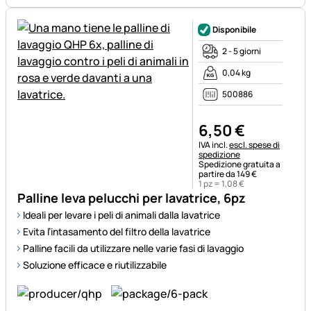
Disponibile
2 - 5 giorni
0,04 kg
500886
6
,
50
€
Informazioni fiscali:
IVA incl.
escl. spese di
spedizione
Spedizione gratuita a
partire da 149 €
1 pz =
1
,
08
€
Palline leva pelucchi per lavatrice, 6pz
Ideali per levare i peli di animali dalla lavatrice
Evita l’intasamento del filtro della lavatrice
Palline facili da utilizzare nelle varie fasi di lavaggio
Soluzione efficace e riutilizzabile