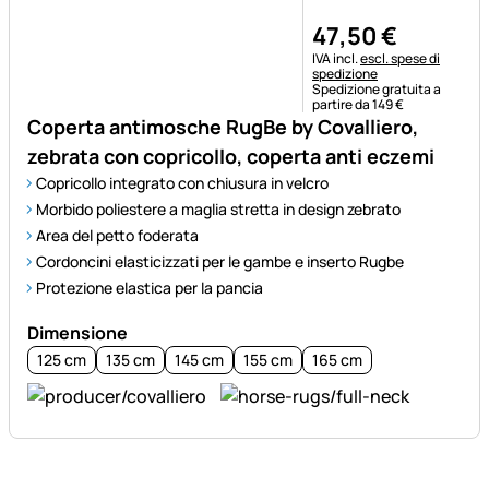
47
,
50
€
Informazioni fiscali:
IVA incl.
escl. spese di
spedizione
Spedizione gratuita a
partire da 149 €
Coperta antimosche RugBe by Covalliero,
zebrata con copricollo, coperta anti eczemi
Copricollo integrato con chiusura in velcro
Morbido poliestere a maglia stretta in design zebrato
Area del petto foderata
Cordoncini elasticizzati per le gambe e inserto Rugbe
Protezione elastica per la pancia
Dimensione
125 cm
135 cm
145 cm
155 cm
165 cm
Piè di pagina