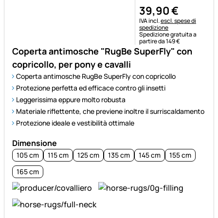
39
,
90
€
Informazioni fiscali:
IVA incl.
escl. spese di
spedizione
Spedizione gratuita a
partire da 149 €
Coperta antimosche "RugBe SuperFly" con
copricollo, per pony e cavalli
Coperta antimosche RugBe SuperFly con copricollo
Protezione perfetta ed efficace contro gli insetti
Leggerissima eppure molto robusta
Materiale riflettente, che previene inoltre il surriscaldamento
Protezione ideale e vestibilità ottimale
Dimensione
105 cm
115 cm
125 cm
135 cm
145 cm
155 cm
165 cm