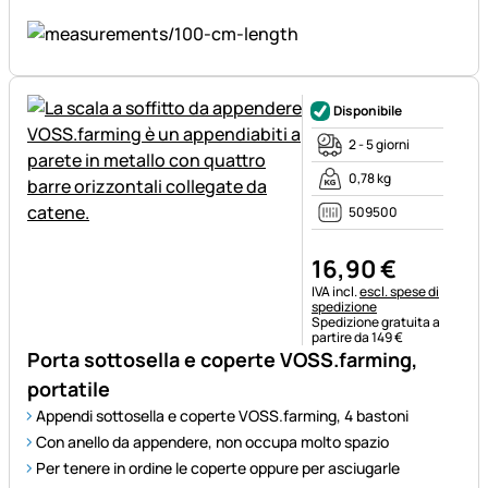
Disponibile
2 - 5 giorni
0,78 kg
509500
16
,
90
€
Informazioni fiscali:
IVA incl.
escl. spese di
spedizione
Spedizione gratuita a
partire da 149 €
Porta sottosella e coperte VOSS.farming,
portatile
Appendi sottosella e coperte VOSS.farming, 4 bastoni
Con anello da appendere, non occupa molto spazio
Per tenere in ordine le coperte oppure per asciugarle