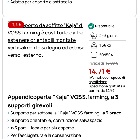
Adatto per coperte e sottosella
-
7,5
%
Disponibile
2 - 5 giorni
1,36 kg
509504
Invece di:
15
,
90
€
14
,
71
€
Informazioni fiscali:
IVA incl.
escl. spese di
spedizione
Spedizione gratuita a
partire da 149 €
Appendicoperte "Kaja" VOSS.farming, a 3
supporti girevoli
Supporto per sottosella "Kaja” VOSS.farming ,
a 3 bracci
Supporto orientabile, con funzione salvaspazio
In 3 parti - ideale per più coperte
Per l’asciugatura e la conservazione