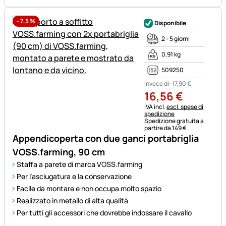
-
7,5
%
Disponibile
2 - 5 giorni
0,91 kg
509250
Invece di:
17
,
90
€
16
,
56
€
Informazioni fiscali:
IVA incl.
escl. spese di
spedizione
Spedizione gratuita a
partire da 149 €
Appendicoperta con due ganci portabriglia
VOSS.farming, 90 cm
Staffa a parete di marca VOSS.farming
Per l’asciugatura e la conservazione
Facile da montare e non occupa molto spazio
Realizzato in metallo di alta qualità
Per tutti gli accessori che dovrebbe indossare il cavallo