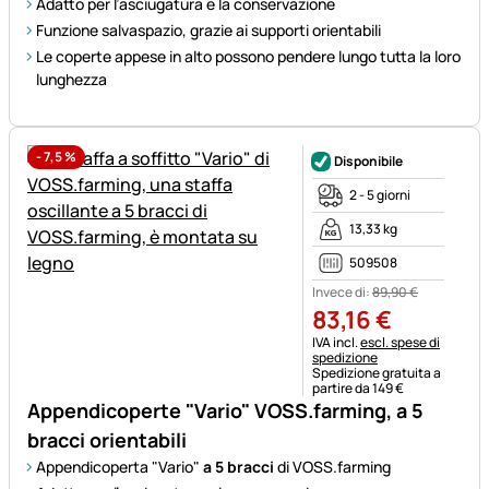
Adatto per l’asciugatura e la conservazione
Funzione salvaspazio, grazie ai supporti orientabili
Le coperte appese in alto possono pendere lungo tutta la loro
lunghezza
-
7,5
%
Disponibile
2 - 5 giorni
13,33 kg
509508
Invece di:
89
,
90
€
83
,
16
€
Informazioni fiscali:
IVA incl.
escl. spese di
spedizione
Spedizione gratuita a
partire da 149 €
Appendicoperte "Vario" VOSS.farming, a 5
bracci orientabili
Appendicoperta "Vario"
a 5 bracci
di VOSS.farming