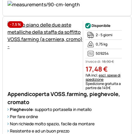
-
7,5
%
Disponibile
2 - 5 giorni
0,75 kg
509254
Invece di:
18
,
90
€
17
,
48
€
Informazioni fiscali:
IVA incl.
escl. spese di
spedizione
Spedizione gratuita a
partire da 149 €
Appendicoperta VOSS.farming, pieghevole,
cromato
Pieghevole
: supporto portasella in metallo
Per fare ordine
Non richiede molto spazio, facile da montare
Resistente e ad un buon prezzo