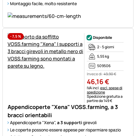
Montaggio facile, molto resistente
-
7,5
%
Disponibile
2 - 5 giorni
5,55 kg
509506
Invece di:
49
,
90
€
46
,
16
€
Informazioni fiscali:
IVA incl.
escl. spese di
spedizione
Spedizione gratuita a
partire da 149 €
Appendicoperte "Xena" VOSS.farming, a 3
bracci orientabili
Appendicoperta "Xena",
a 3 supporti
girevoli
Le coperte possono essere appese per risparmiare spazio