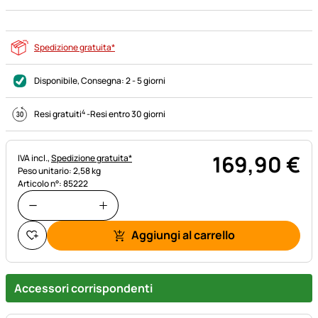
Spedizione gratuita*
Disponibile
, Consegna:
2 - 5 giorni
4
Resi gratuiti
-
Resi entro 30 giorni
169
,
90
€
Informazioni fiscali:
IVA incl.,
Spedizione gratuita*
Peso unitario: 2,58 kg
Articolo n°: 85222
Aggiungi al carrello
Accessori corrispondenti