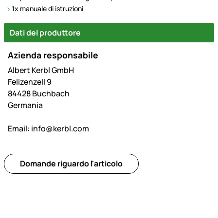
1x manuale di istruzioni
Dati del produttore
Azienda responsabile
Albert Kerbl GmbH
Felizenzell 9
84428 Buchbach
Germania
Email:
info@kerbl.com
Domande riguardo l'articolo
Piè di pagina