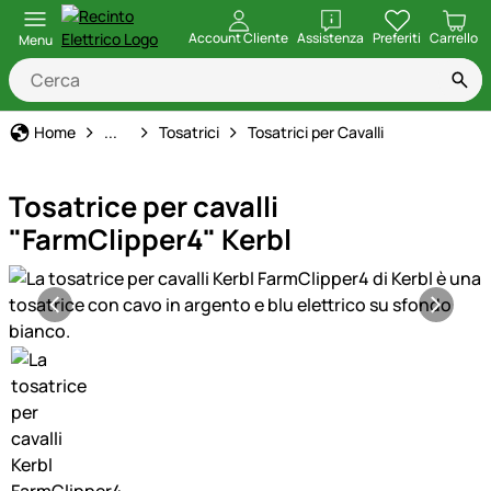
apri
Account Cliente
Assistenza
Preferiti
Carrello
Menu
Tecnologia per la Casa e la Stalla
Home
...
Tosatrici
Tosatrici per Cavalli
Tosatrice per cavalli
"FarmClipper4" Kerbl
Galleria prodotti