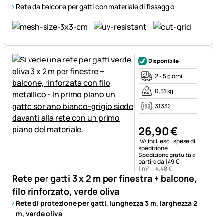
Rete da balcone per gatti con materiale di fissaggio
Disponibile
2 - 5 giorni
0,51 kg
31332
26
,
90
€
Informazioni fiscali:
IVA incl.
escl. spese di
spedizione
Spedizione gratuita a
partire da 149 €
1 m² =
4
,
48
€
Rete per gatti 3 x 2 m per finestra + balcone,
filo rinforzato, verde oliva
Rete di protezione per gatti, lunghezza 3 m, larghezza 2
m, verde oliva