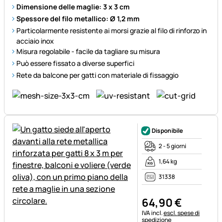
Dimensione delle maglie: 3 x 3 cm
Spessore del filo metallico: Ø 1,2 mm
Particolarmente resistente ai morsi grazie al filo di rinforzo in
acciaio inox
Misura regolabile - facile da tagliare su misura
Può essere fissato a diverse superfici
Rete da balcone per gatti con materiale di fissaggio
Disponibile
2 - 5 giorni
1,64 kg
31338
64
,
90
€
Informazioni fiscali:
IVA incl.
escl. spese di
spedizione