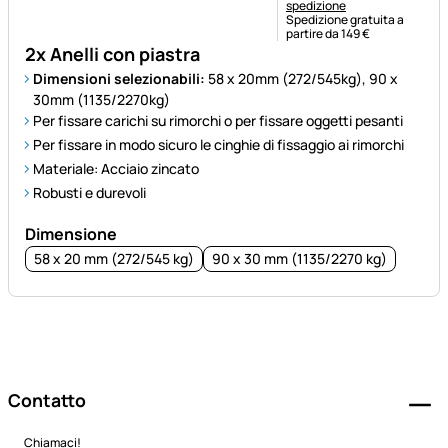
spedizione
Spedizione gratuita a
partire da 149 €
2x Anelli con piastra
Dimensioni selezionabili:
58 x 20mm (272/545kg), 90 x
30mm (1135/2270kg)
Per fissare carichi su rimorchi o per fissare oggetti pesanti
Per fissare in modo sicuro le cinghie di fissaggio ai rimorchi
Materiale: Acciaio zincato
Robusti e durevoli
Dimensione
58 x 20 mm (272/545 kg)
90 x 30 mm (1135/2270 kg)
Piè di pagina
Contatto
Chiamaci!