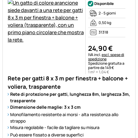
Disponibile
2 - 5 giorni
0,50 kg
31318
24
,
90
€
Informazioni fiscali:
IVA incl.
escl. spese di
spedizione
Spedizione gratuita a
partire da 149 €
1 m² =
1
,
04
€
Rete per gatti 8 x 3 m per finestra + balcone +
voliera, trasparente
Rete di protezione per gatti, lunghezza 8m, larghezza 3m,
trasparente
Dimensione delle maglie: 3 x 3 cm
Monofilamento resistente ai morsi - alta resistenza allo
strappo
Misura regolabile - facile da tagliare su misura
Può essere fissato a diverse superfici