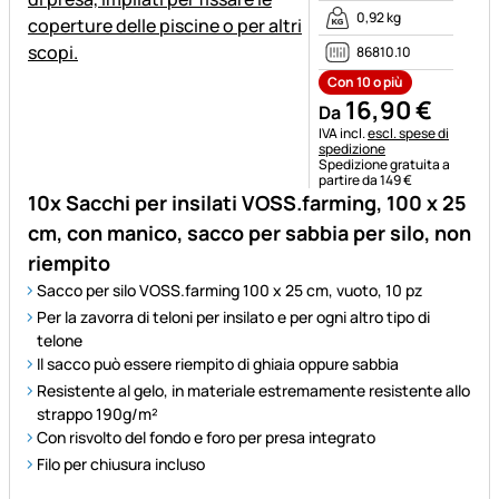
0,92 kg
86810.10
Con 10 o più
16
,
90
€
Da
Informazioni fiscali:
IVA incl.
escl. spese di
spedizione
Spedizione gratuita a
partire da 149 €
10x Sacchi per insilati VOSS.farming, 100 x 25
cm, con manico, sacco per sabbia per silo, non
riempito
Sacco per silo VOSS.farming 100 x 25 cm, vuoto, 10 pz
Per la zavorra di teloni per insilato e per ogni altro tipo di
telone
Il sacco può essere riempito di ghiaia oppure sabbia
Resistente al gelo, in materiale estremamente resistente allo
strappo 190g/m²
Con risvolto del fondo e foro per presa integrato
Filo per chiusura incluso