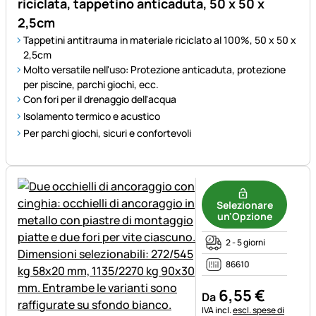
riciclata, tappetino anticaduta, 50 x 50 x
2,5cm
Tappetini antitrauma in materiale riciclato al 100%, 50 x 50 x
2,5cm
Molto versatile nell'uso: Protezione anticaduta, protezione
per piscine, parchi giochi, ecc.
Con fori per il drenaggio dell'acqua
Isolamento termico e acustico
Per parchi giochi, sicuri e confortevoli
Selezionare
un'Opzione
2 - 5 giorni
86610
6
,
55
€
Da
Informazioni fiscali:
IVA incl.
escl. spese di