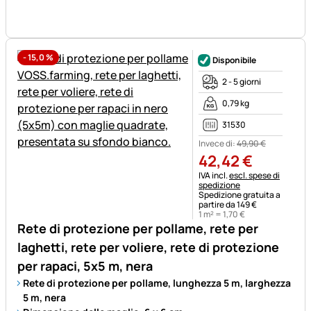
-
15,0
%
Disponibile
2 - 5 giorni
0,79 kg
31530
Invece di:
49
,
90
€
42
,
42
€
Informazioni fiscali:
IVA incl.
escl. spese di
spedizione
Spedizione gratuita a
partire da 149 €
1 m² =
1
,
70
€
Rete di protezione per pollame, rete per
laghetti, rete per voliere, rete di protezione
per rapaci, 5x5 m, nera
Rete di protezione per pollame, lunghezza 5 m, larghezza
5 m, nera