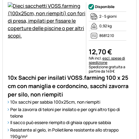
Disponibile
2 - 5 giorni
0,92 kg
86812.10
12
,
70
€
Informazioni fiscali:
IVA incl.
escl. spese di
spedizione
Spedizione gratuita a
partire da 149 €
10x Sacchi per insilati VOSS.farming 100 x 25
cm con maniglia e cordoncino, sacchi zavorra
per silo, non riempiti
10x sacchi per sabbia 100x25cm, non riempiti
Per la zavorra di teloni per insilato e per ogni altro tipo di
telone
Il sacco può essere riempito di ghiaia oppure sabbia
Resistente al gelo, in Polietilene resistente allo strappo
190g/m²