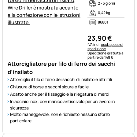
2 - 5 giorni
0,42 kg
86801
23
,
90
€
Informazioni fiscali:
IVA incl.
escl. spese di
spedizione
Spedizione gratuita a
partire da 149 €
Attorcigliatore per filo di ferro dei sacchi
d’insilato
Attorciglia il filo di ferro dei sacchi di insilato e altri fili
Chiusura di borse e sacchi sicura e facile
Adatto anche per il fissaggio e la rilegatura di merci
In acciaio inox, con manico antiscivolo per un lavoro in
sicurezza
Molto maneggevole, non è richiesto nessuno sforzo
particolare