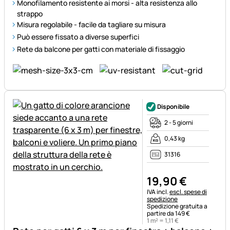
Monofilamento resistente ai morsi - alta resistenza allo
strappo
Misura regolabile - facile da tagliare su misura
Può essere fissato a diverse superfici
Rete da balcone per gatti con materiale di fissaggio
Disponibile
2 - 5 giorni
0,43 kg
31316
19
,
90
€
Informazioni fiscali:
IVA incl.
escl. spese di
spedizione
Spedizione gratuita a
partire da 149 €
1 m² =
1
,
11
€