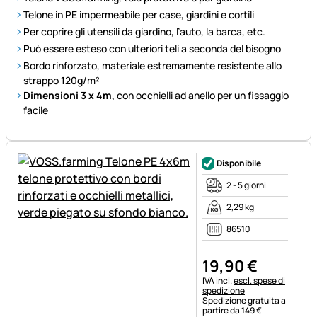
Telone in PE impermeabile per case, giardini e cortili
Per coprire gli utensili da giardino, l’auto, la barca, etc.
Può essere esteso con ulteriori teli a seconda del bisogno
Bordo rinforzato, materiale estremamente resistente allo
strappo 120g/m²
Dimensioni 3 x 4m,
con occhielli ad anello per un fissaggio
facile
Disponibile
2 - 5 giorni
2,29 kg
86510
19
,
90
€
Informazioni fiscali:
IVA incl.
escl. spese di
spedizione
Spedizione gratuita a
partire da 149 €