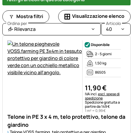
Visualizzazione elenco
Mostra filtri
Ordina per
Articolo
Rilevanza
40
Disponibile
2 - 5 giorni
1,50 kg
86505
11
,
90
€
Informazioni fiscali:
IVA incl.
escl. spese di
spedizione
Spedizione gratuita a
partire da 149 €
1 m² =
0
,
99
€
Telone in PE 3 x 4 m, telo protettivo, telone da
giardino
Telone VOSS.farming, telo protettivo e per giardino