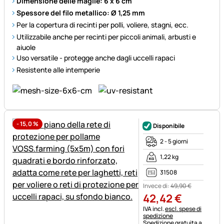
Dimensione delle maglie: 6 x 6 cm
Spessore del filo metallico: Ø 1,25 mm
Per la copertura di recinti per polli, voliere, stagni, ecc.
Utilizzabile anche per recinti per piccoli animali, arbusti e
aiuole
Uso versatile - protegge anche dagli uccelli rapaci
Resistente alle intemperie
-
15,0
%
Disponibile
2 - 5 giorni
1,22 kg
31508
Invece di:
49
,
90
€
42
,
42
€
Informazioni fiscali:
IVA incl.
escl. spese di
spedizione
Spedizione gratuita a