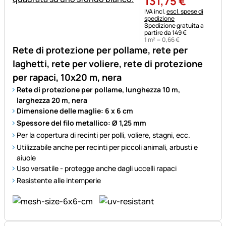
131
,
75
€
Informazioni fiscali:
IVA incl.
escl. spese di
spedizione
Spedizione gratuita a
partire da 149 €
1 m² =
0
,
66
€
Rete di protezione per pollame, rete per
laghetti, rete per voliere, rete di protezione
per rapaci, 10x20 m, nera
Rete di protezione per pollame, lunghezza 10 m,
larghezza 20 m, nera
Dimensione delle maglie: 6 x 6 cm
Spessore del filo metallico: Ø 1,25 mm
Per la copertura di recinti per polli, voliere, stagni, ecc.
Utilizzabile anche per recinti per piccoli animali, arbusti e
aiuole
Uso versatile - protegge anche dagli uccelli rapaci
Resistente alle intemperie