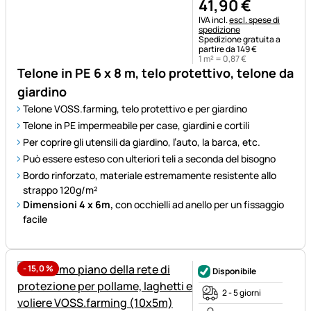
41
,
90
€
Informazioni fiscali:
IVA incl.
escl. spese di
spedizione
Spedizione gratuita a
partire da 149 €
1 m² =
0
,
87
€
Telone in PE 6 x 8 m, telo protettivo, telone da
giardino
Telone VOSS.farming, telo protettivo e per giardino
Telone in PE impermeabile per case, giardini e cortili
Per coprire gli utensili da giardino, l’auto, la barca, etc.
Può essere esteso con ulteriori teli a seconda del bisogno
Bordo rinforzato, materiale estremamente resistente allo
strappo 120g/m²
Dimensioni 4 x 6m,
con occhielli ad anello per un fissaggio
facile
-
15,0
%
Disponibile
2 - 5 giorni