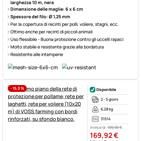
larghezza 10 m, nera
Dimensione delle maglie: 6 x 6 cm
Spessore del filo: Ø 1,25 mm
Per la copertura di recinti per polli, voliere, stagni, ecc.
Ottimo anche per recinti di piccoli animali
Uso flessibile - Buona protezione contro gli uccelli rapaci
Molto stabile e resistente grazie alla bordatura
Resistente alle intemperie
-
15,0
%
Disponibile
2 - 5 giorni
6,28 kg
31514
Invece di:
199
,
90
€
169
,
92
€