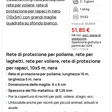
2 - 5 giorni
1,46 kg
31532
Invece di:
61
,
00
€
51
,
85
€
Informazioni fiscali:
IVA incl.
escl. spese di
spedizione
Spedizione gratuita a
partire da 149 €
1 m² =
1
,
04
€
Rete di protezione per pollame, rete per
laghetti, rete per voliere, rete di protezione
per rapaci, 10x5 m, nera
Rete di protezione per pollame, lunghezza 10 m,
larghezza 5 m, nera
Dimensione delle maglie: 6 x 6 cm
Spessore del filo metallico: Ø 1,25 mm
Per la copertura di recinti per polli, voliere, stagni, ecc.
Utilizzabile anche per recinti per piccoli animali, arbusti e
aiuole