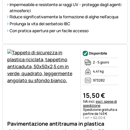
Impermeabile e resistente ai raggi UV - protegge dagli agenti
atmosferici
Riduce significativamente la formazione di alghe nell'acqua
Prolunga la vita del serbatoio IBC
Con pratica apertura per un facile accesso
Disponibile
2 - 5 giorni
4,41 kg
973282
15
,
50
€
Informazioni fiscali:
IVA incl.
escl. spese di
spedizione
Spedizione gratuita a
partire da 149 €
1 m² =
62
,
00
€
Pavimentazione antitrauma in plastica