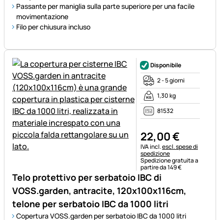
Passante per maniglia sulla parte superiore per una facile
movimentazione
Filo per chiusura incluso
Disponibile
2 - 5 giorni
1,30 kg
81532
22
,
00
€
Informazioni fiscali:
IVA incl.
escl. spese di
spedizione
Spedizione gratuita a
partire da 149 €
Telo protettivo per serbatoio IBC di
VOSS.garden, antracite, 120x100x116cm,
telone per serbatoio IBC da 1000 litri
Copertura VOSS.garden per serbatoio IBC da 1000 litri