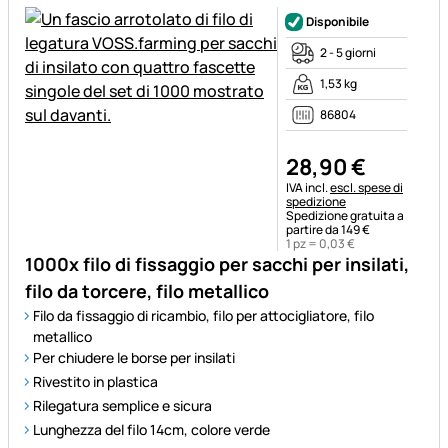
Disponibile
2 - 5 giorni
1,53 kg
86804
28
,
90
€
Informazioni fiscali:
IVA incl.
escl. spese di
spedizione
Spedizione gratuita a
partire da 149 €
1 pz =
0
,
03
€
1000x filo di fissaggio per sacchi per insilati,
filo da torcere, filo metallico
Filo da fissaggio di ricambio, filo per attocigliatore, filo
metallico
Per chiudere le borse per insilati
Rivestito in plastica
Rilegatura semplice e sicura
Lunghezza del filo 14cm, colore verde