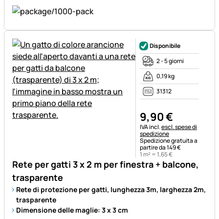
Disponibile
2 - 5 giorni
0,19 kg
31312
9
,
90
€
Informazioni fiscali:
IVA incl.
escl. spese di
spedizione
Spedizione gratuita a
partire da 149 €
1 m² =
1
,
65
€
Rete per gatti 3 x 2 m per finestra + balcone,
trasparente
Rete di protezione per gatti, lunghezza 3m, larghezza 2m,
trasparente
Dimensione delle maglie: 3 x 3 cm