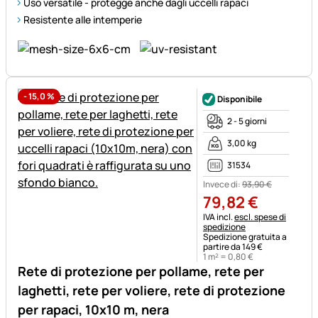
Uso versatile - protegge anche dagli uccelli rapaci
Resistente alle intemperie
-
15,0
%
Disponibile
2 - 5 giorni
3,00 kg
31534
Invece di:
93
,
90
€
79
,
82
€
Informazioni fiscali:
IVA incl.
escl. spese di
spedizione
Spedizione gratuita a
partire da 149 €
1 m² =
0
,
80
€
Rete di protezione per pollame, rete per
laghetti, rete per voliere, rete di protezione
per rapaci, 10x10 m, nera