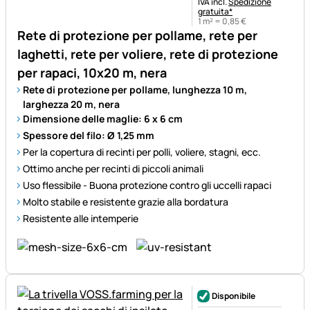
Informazioni fiscali:
IVA incl.
Spedizione
gratuita*
1 m² =
0
,
85
€
Rete di protezione per pollame, rete per
laghetti, rete per voliere, rete di protezione
per rapaci, 10x20 m, nera
Rete di protezione per pollame, lunghezza 10 m,
larghezza 20 m, nera
Dimensione delle maglie: 6 x 6 cm
Spessore del filo: Ø 1,25 mm
Per la copertura di recinti per polli, voliere, stagni, ecc.
Ottimo anche per recinti di piccoli animali
Uso flessibile - Buona protezione contro gli uccelli rapaci
Molto stabile e resistente grazie alla bordatura
Resistente alle intemperie
Disponibile