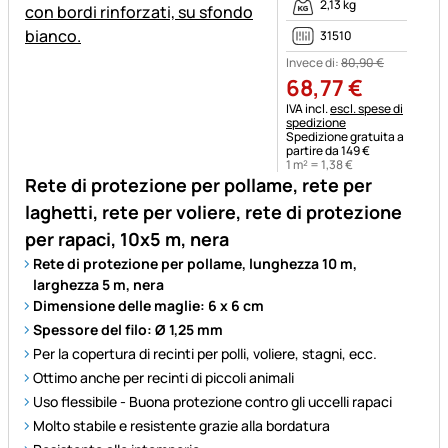
2,13 kg
31510
Invece di:
80
,
90
€
68
,
77
€
Informazioni fiscali:
IVA incl.
escl. spese di
spedizione
Spedizione gratuita a
partire da 149 €
1 m² =
1
,
38
€
Rete di protezione per pollame, rete per
laghetti, rete per voliere, rete di protezione
per rapaci, 10x5 m, nera
Rete di protezione per pollame, lunghezza 10 m,
larghezza 5 m, nera
Dimensione delle maglie: 6 x 6 cm
Spessore del filo: Ø 1,25 mm
Per la copertura di recinti per polli, voliere, stagni, ecc.
Ottimo anche per recinti di piccoli animali
Uso flessibile - Buona protezione contro gli uccelli rapaci
Molto stabile e resistente grazie alla bordatura