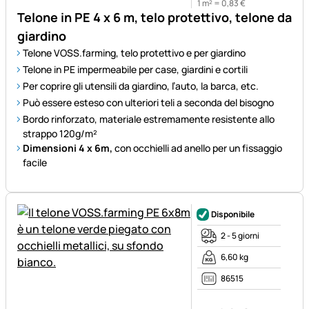
1 m² =
0
,
83
€
Telone in PE 4 x 6 m, telo protettivo, telone da
giardino
Telone VOSS.farming, telo protettivo e per giardino
Telone in PE impermeabile per case, giardini e cortili
Per coprire gli utensili da giardino, l’auto, la barca, etc.
Può essere esteso con ulteriori teli a seconda del bisogno
Bordo rinforzato, materiale estremamente resistente allo
strappo 120g/m²
Dimensioni 4 x 6m,
con occhielli ad anello per un fissaggio
facile
Disponibile
2 - 5 giorni
6,60 kg
86515