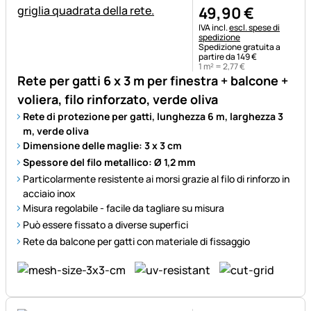
49
,
90
€
Informazioni fiscali:
IVA incl.
escl. spese di
spedizione
Spedizione gratuita a
partire da 149 €
1 m² =
2
,
77
€
Rete per gatti 6 x 3 m per finestra + balcone +
voliera, filo rinforzato, verde oliva
Rete di protezione per gatti, lunghezza 6 m, larghezza 3
m, verde oliva
Dimensione delle maglie: 3 x 3 cm
Spessore del filo metallico: Ø 1,2 mm
Particolarmente resistente ai morsi grazie al filo di rinforzo in
acciaio inox
Misura regolabile - facile da tagliare su misura
Può essere fissato a diverse superfici
Rete da balcone per gatti con materiale di fissaggio