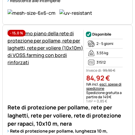
Resistente alle intemperie
-
15,0
%
Disponibile
2 - 5 giorni
3,55 kg
31512
Invece di:
99
,
90
€
84
,
92
€
Informazioni fiscali:
IVA incl.
escl. spese di
spedizione
Spedizione gratuita a
partire da 149 €
1 m² =
0
,
85
€
Rete di protezione per pollame, rete per
laghetti, rete per voliere, rete di protezione
per rapaci, 10x10 m, nera
Rete di protezione per pollame, lunghezza 10 m,