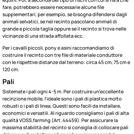
equini. Poi, a seconda del tipo di rischi con cui si ha a che
fare, potrebbero essere necessarie alcune file
supplementari; per esempio, se bisogna difendersi dagli
animali selvatici, se nel recinto pascolano animali di
grande e piccola taglia oppure se il recinto si trova nelle
vicinanze di una strada affollata ecc.
Per i cavalli piccoli, pony e asini raccomandiamo di
costruire il recinto con tre file di materiale conduttore
con le rispettive distanze dal terreno: circa 45 cm, 75 cm e
120 cm.
Pali
Sistemate i pali ogni 4-5 m. Per costruire un’eccellente
recinzione mobile, l’ideale sono i pali di plastica molto
robusti o i pali di linea. Questi sono facili da installare,
economici e versatili. Al riguardo consigliamo i pali di alta
qualità VOSS.farming (Art. 44459). Per assicurare la
massima stabilità del recinto si consiglia di collocare pali