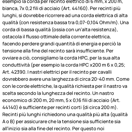
esempio la corda per recinto elettrico di 6 mm, x 200 m,
bianca, 7x 0,2 fili di acciaio (Art. 44160). Per recinti più
lunghi, si dovrebbe ricorrere ad una corda elettrica di alta
qualità (con resistenza bassa tra 0,07-0,104 Ohm/m). Una
corda di bassa qualità (ossia con un’alta resistenza),
ostacola il flusso ottimale della corrente elettrica,
facendo perdere grandi quantità di energia e perciò la
tensione alla fine del recinto sarà insufficiente. Per
ovviare a ciò, consigliamo la corda HPC, per la sua alta
conduttività (per esempio la corda HPC x200 m 6 x 0,25;
Art. 42390. I nastri elettrici per il recinto per cavalli
dovrebbero avere una larghezza di circa 20-40 mm. Come
con le corde elettriche, la qualità richiesta per il nastro va
scelta secondo la lunghezza del recinto. Un nastro
economico di 200 m, 20 mm, 5 x 0,16 fili di acciaio (Art.
44140) è sufficiente per recinti corti (di circa 200 m).
Recinti più lunghi richiedono una qualità più alta (qualità
A o B) per assicurare che la tensione sia sufficiente sia
all’inizio sia alla fine del recinto. Per questo noi