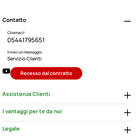
Piè di pagina
Contatto
Chiamaci!
05441795651
Inviaci un messaggio
Servizio Clienti
Recesso dal contratto
Assistenza Clienti
I vantaggi per te da noi
Legale