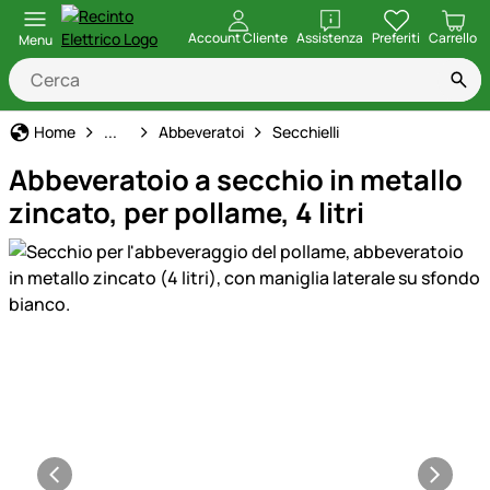
apri
Account Cliente
Assistenza
Preferiti
Carrello
Menu
Abbeveratoi per Pollame
Home
...
Abbeveratoi
Secchielli
Abbeveratoio a secchio in metallo
zincato, per pollame, 4 litri
Galleria prodotti