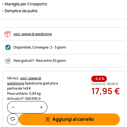
Maniglia per il trasporto
Semplice da pulire
escl. spese di spedizione
Disponibile
, Consegna:
2 - 5 giorni
4
Resi gratuiti
-
Resi entro 30 giorni
Informazioni fiscali:
IVA incl.,
escl. spese di
-
5,0
%
spedizione
Spedizione gratuita a
Invece di:
18
,
90
€
17
,
95
€
partire da 149 €
Peso unitario: 0,83 kg
Articolo n°: 560395;0
Aggiungi al carrello