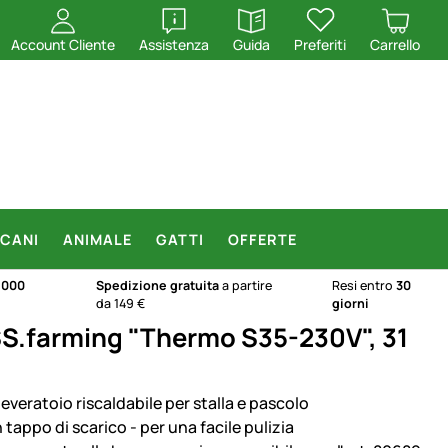
apri
apri
Account Cliente
Assistenza
Guida
Preferiti
Carrello
CANI
ANIMALE
GATTI
OFFERTE
.000
Spedizione gratuita
a partire
Resi entro
30
da 149 €
giorni
SS.farming "Thermo S35-230V", 31
everatoio riscaldabile per stalla e pascolo
tappo di scarico - per una facile pulizia