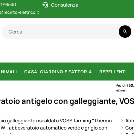
1795651
Consulenza
@recinto-elettrico.it
ANIMALI
CASA, GIARDINO E FATTORIA
REPELLENTI
Più di
750
clienti
atoio antigelo con galleggiante, VO
otti
Abb
Con 