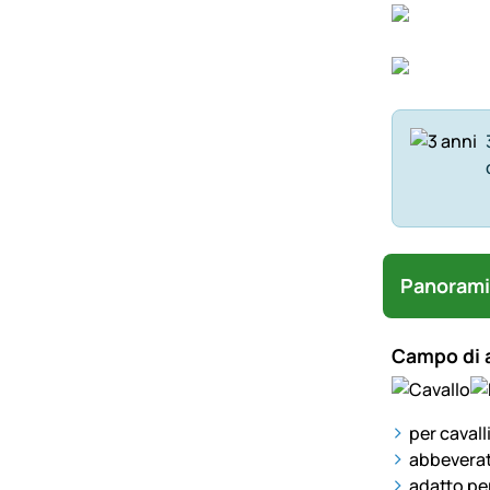
Panorami
Campo di 
per cavall
abbeverat
adatto per