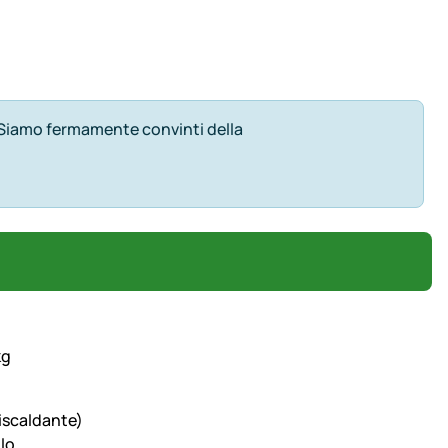
g Siamo fermamente convinti della
iscaldante)
olo