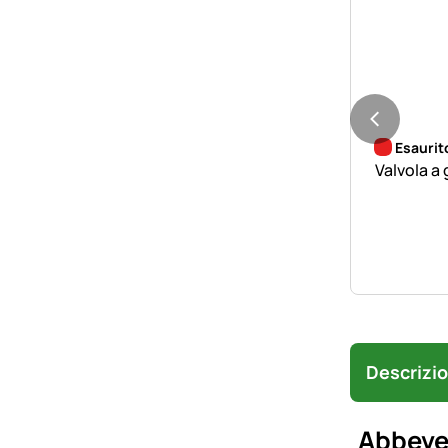
Esaurit
Valvola a
Descrizi
Abbever