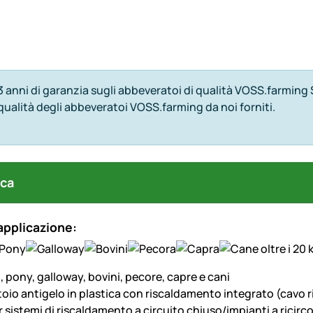
3 anni di garanzia sugli abbeveratoi di qualità VOSS.farmin
qualità degli abbeveratoi VOSS.farming da noi forniti.
ca
applicazione:
i, pony, galloway, bovini, pecore, capre e cani
oio antigelo in plastica con riscaldamento integrato (cavo r
 sistemi di riscaldamento a circuito chiuso/impianti a ricirc