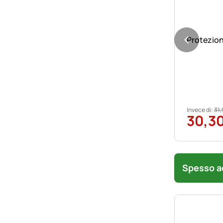
Protezion
Invece di:
31
,
30
,
3
Spesso ac