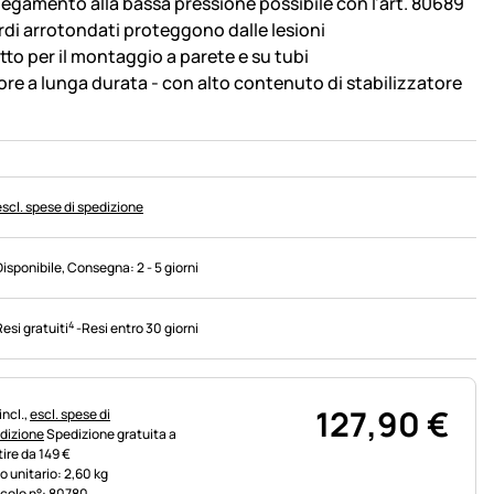
legamento alla bassa pressione possibile con l'art. 80689
ordi arrotondati proteggono dalle lesioni
tto per il montaggio a parete e su tubi
ore a lunga durata - con alto contenuto di stabilizzatore
escl. spese di spedizione
Disponibile
, Consegna:
2 - 5 giorni
4
Resi gratuiti
-
Resi entro 30 giorni
127
,
90
€
rmazioni fiscali:
incl.,
escl. spese di
dizione
Spedizione gratuita a
tire da 149 €
o unitario: 2,60 kg
icolo n°: 80780