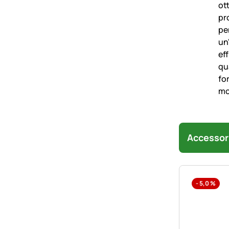
Accessor
-
5,0
%