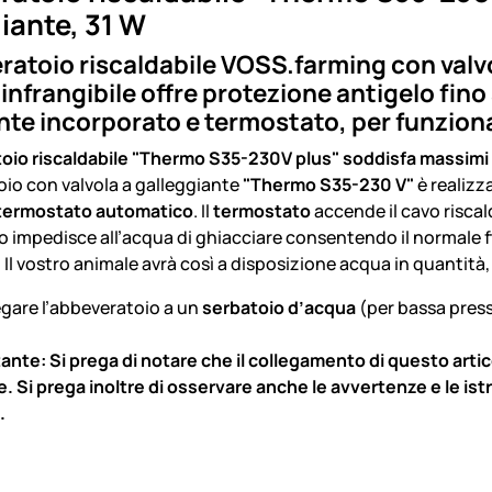
iante, 31 W
ratoio riscaldabile VOSS.farming con valvo
 infrangibile offre protezione antigelo fino 
nte incorporato e termostato, per funzion
oio riscaldabile "Thermo S35-230V plus" soddisfa massimi re
oio con valvola a galleggiante
"Thermo S35-230 V"
è realizz
termostato automatico
. Il
termostato
accende il cavo riscald
o impedisce all’acqua di ghiacciare consentendo il normale f
C. Il vostro animale avrà così a disposizione acqua in quantità, 
egare l’abbeveratoio a un
serbatoio d’acqua
(per bassa pres
ante: Si prega di notare che il collegamento di questo art
 Si prega inoltre di osservare anche le avvertenze e le istr
.