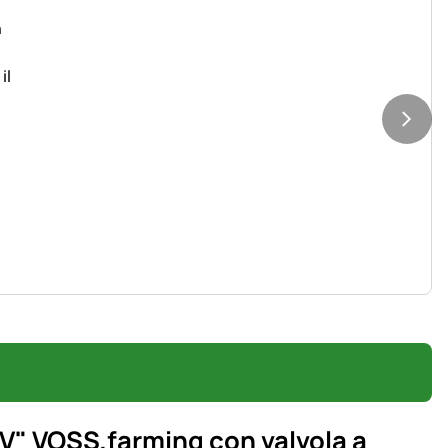
V" VOSS.farming
con valvola a