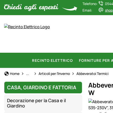
Telefono:
0544
Email:
shop
RECINTO ELETTRICO
FORNITURE PER 
Casa, Giardino e Fattoria
Home
...
Articoli per l'Inverno
Abbeveratoi Termici
Abbever
CASA, GIARDINO E FATTORIA
W
Decorazione per la Casa e il
Galleria prod
Giardino