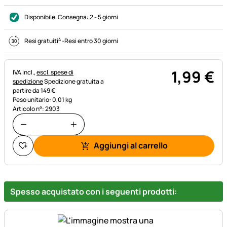
Disponibile
, Consegna:
2 - 5 giorni
4
Resi gratuiti
-
Resi entro 30 giorni
1
,
99
€
Informazioni fiscali:
IVA incl.,
escl. spese di
spedizione
Spedizione gratuita a
partire da 149 €
Peso unitario: 0,01 kg
Articolo n°: 2903
Aggiungi al carrello
Spesso acquistato con i seguenti prodotti: