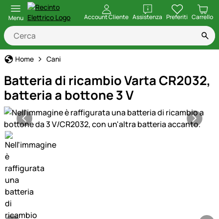
apri
Account Cliente
Assistenza
Preferiti
Carrello
Menu
Home
Cani
Batteria di ricambio Varta CR2032,
batteria a bottone 3 V
Galleria prodotti