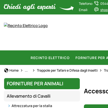
Telefono:
0544
Email:
shop
RECINTO ELETTRICO
FORNITURE PER 
Allevamento di Cavalli
Home
...
Trappole per Tafani e Difesa dagli Insetti
Tr
FORNITURE PER ANIMALI
Accesso
Allevamento di Cavalli
Attrezzatura per la stalla