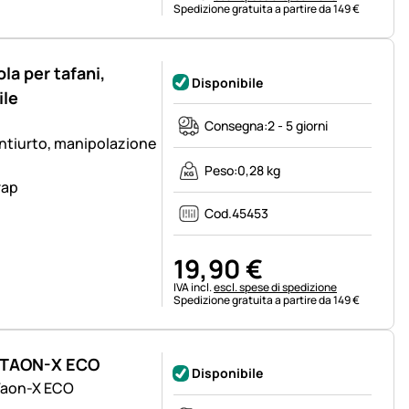
Spedizione gratuita a partire da 149 €
la per tafani,
Disponibile
ile
Consegna:
2 - 5 giorni
 antiurto, manipolazione
Peso:
0,28 kg
rap
Cod.
45453
19
,
90
€
Informazioni fiscali:
IVA incl.
escl. spese di spedizione
Spedizione gratuita a partire da 149 €
i TAON-X ECO
Disponibile
 Taon-X ECO