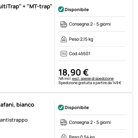
ltiTrap" + "MT-trap"
Disponibile
Consegna:
2 - 5 giorni
Peso:
2,15 kg
Cod.
45501
18
,
90
€
Informazioni fiscali:
IVA incl.
escl. spese di spedizione
Spedizione gratuita a partire da 149 €
tafani, bianco
Disponibile
o antistrappo
Consegna:
2 - 5 giorni
Peso:
0,54 kg