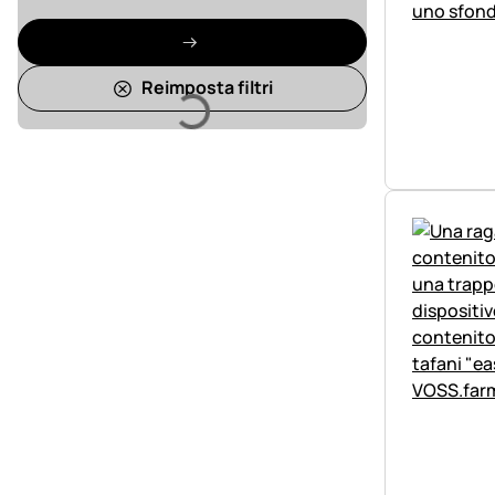
Reimposta filtri
Caricamento