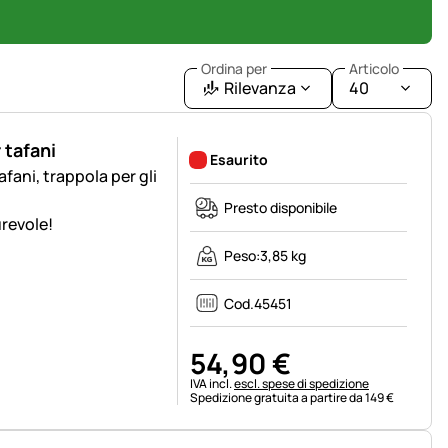
Ordina per
Articolo
Rilevanza
40
 tafani
Esaurito
afani, trappola per gli
Presto disponibile
urevole!
Peso:
3,85 kg
Cod.
45451
54
,
90
€
Informazioni fiscali:
IVA incl.
escl. spese di spedizione
Spedizione gratuita a partire da 149 €