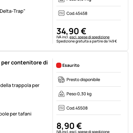
Delta-Trap"
Cod.
45458
34
,
90
€
Informazioni fiscali:
IVA incl.
escl. spese di spedizione
Spedizione gratuita a partire da 149 €
per contenitore di
Esaurito
Presto disponibile
 della trappola per
Peso:
0,30 kg
Cod.
45508
pole per tafani
8
,
90
€
Informazioni fiscali:
IVA incl.
escl. spese di spedizione