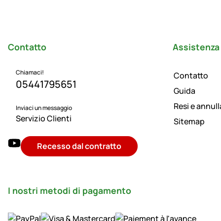
Piè di pagina
Contatto
Assistenza 
Chiamaci!
Contatto
05441795651
Guida
Resi e annul
Inviaci un messaggio
Servizio Clienti
Sitemap
Recesso dal contratto
I nostri metodi di pagamento