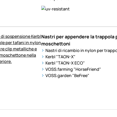
Nastri per appendere la trappola pe
moschettoni
Nastri di ricambio in nylon per trappo
Kerbl "TAON-X"
Kerbl "TAON-X ECO"
VOSS.farming "HorseFriend"
VOSS.garden "BeFree"