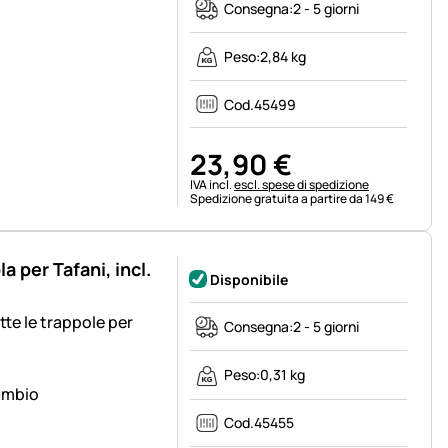
Consegna:
2 - 5 giorni
Peso:
2,84 kg
Cod.
45499
23
,
90
€
Informazioni fiscali:
IVA incl.
escl. spese di spedizione
Spedizione gratuita a partire da 149 €
a per Tafani, incl.
Disponibile
tte le trappole per
Consegna:
2 - 5 giorni
Peso:
0,31 kg
cambio
Cod.
45455