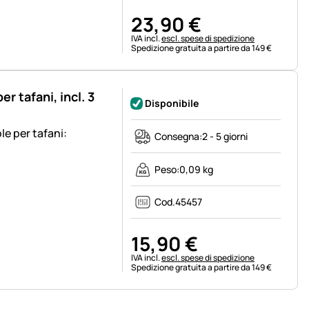
23
,
90
€
Informazioni fiscali:
IVA incl.
escl. spese di spedizione
Spedizione gratuita a partire da 149 €
r tafani, incl. 3
Disponibile
le per tafani:
Consegna:
2 - 5 giorni
Peso:
0,09 kg
Cod.
45457
15
,
90
€
Informazioni fiscali:
IVA incl.
escl. spese di spedizione
Spedizione gratuita a partire da 149 €