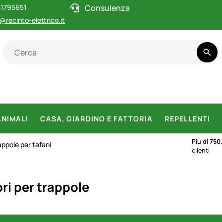
1795651
Consulenza
@recinto-elettrico.it
ANIMALI
CASA, GIARDINO E FATTORIA
REPELLENTI
Più di
750
appole per tafani
clienti
ri per trappole