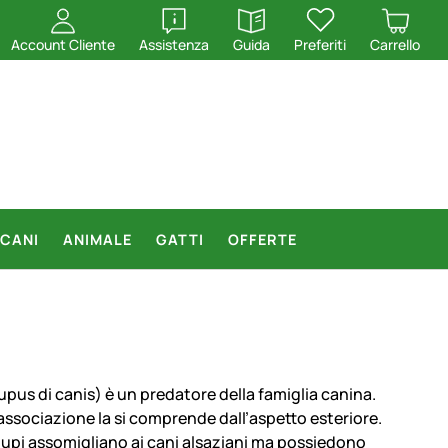
apri
apri
Account Cliente
Assistenza
Guida
Preferiti
Carrello
CANI
ANIMALE
GATTI
OFFERTE
(lupus di canis) è un predatore della famiglia canina.
ssociazione la si comprende dall’aspetto esteriore.
 i lupi assomigliano ai cani alsaziani ma possiedono