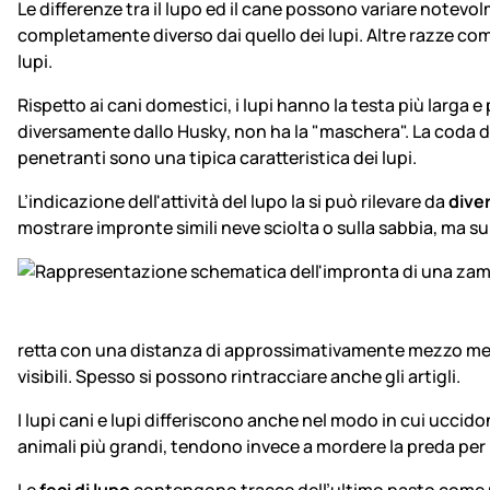
Le differenze tra il lupo ed il cane possono variare notev
completamente diverso dai quello dei lupi. Altre razze come 
lupi.
Rispetto ai cani domestici, i lupi hanno la testa più larga 
diversamente dallo Husky, non ha la "maschera". La coda del
penetranti sono una tipica caratteristica dei lupi.
L’indicazione dell'attività del lupo la si può rilevare da
dive
mostrare impronte simili neve sciolta o sulla sabbia, ma su
retta con una distanza di approssimativamente mezzo metro 
visibili. Spesso si possono rintracciare anche gli artigli.
I lupi cani e lupi differiscono anche nel modo in cui uccido
animali più grandi, tendono invece a mordere la preda per i
Le
feci di lupo
contengono tracce dell’ultimo pasto come peli,