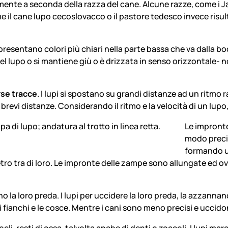
olmente a seconda della razza del cane. Alcune razze, come i J
il cane lupo cecoslovacco o il pastore tedesco invece risulta p
e presentano colori più chiari nella parte bassa che va dalla b
 lupo o si mantiene giù o è drizzata in senso orizzontale- non
rse tracce
. I lupi si spostano su grandi distanze ad un ritmo 
 brevi distanze. Considerando il ritmo e la velocità di un lu
Le impronte
modo precis
formando un
tra di loro. Le impronte delle zampe sono allungate ed ovali
no la loro preda. I lupi per uccidere la loro preda, la azzann
 fianchi e le cosce. Mentre i cani sono meno precisi e uccidon
 resti di ossa, talvolta anche di denti o zoccoli. I lupi marcan