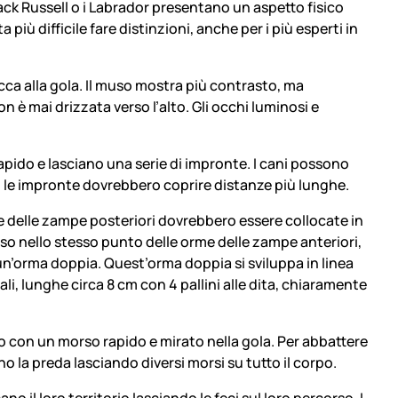
ack Russell o i Labrador presentano un aspetto fisico
iù difficile fare distinzioni, anche per i più esperti in
occa alla gola. Il muso mostra più contrasto, ma
 è mai drizzata verso l’alto. Gli occhi luminosi e
rapido e lasciano una serie di impronte. I cani possono
po, le impronte dovrebbero coprire distanze più lunghe.
 delle zampe posteriori dovrebbero essere collocate in
o nello stesso punto delle orme delle zampe anteriori,
’orma doppia. Quest’orma doppia si sviluppa in linea
, lunghe circa 8 cm con 4 pallini alle dita, chiaramente
ano con un morso rapido e mirato nella gola. Per abbattere
o la preda lasciando diversi morsi su tutto il corpo.
o il loro territorio lasciando le feci sul loro percorso. I