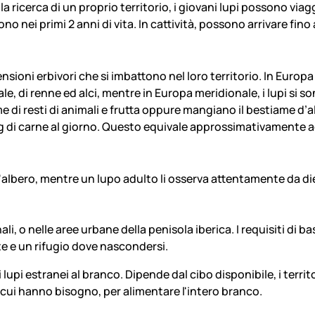
la ricerca di un proprio territorio, i giovani lupi possono viagg
no nei primi 2 anni di vita. In cattività, possono arrivare fino a
sioni erbivori che si imbattono nel loro territorio. In Europa
ale, di renne ed alci, mentre in Europa meridionale, i lupi si s
e di resti di animali e frutta oppure mangiano il bestiame d’al
di carne al giorno. Questo equivale approssimativamente ad
li, o nelle aree urbane della penisola iberica. I requisiti di 
te e un rifugio dove nascondersi.
upi estranei al branco. Dipende dal cibo disponibile, i territo
di cui hanno bisogno, per alimentare l'intero branco.