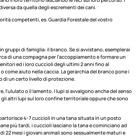
 diversa da quella degli escrementi dei cani.
utorità competenti, es. Guardia Forestale del vostro
in gruppi di famiglia: il branco. Se si avvistano, esemplerai
n cerca di una compagna per l’accoppiamento e formare un
ori ed i loro cuccioli degli ultimi 2 anni fino al
 o come aiuto nella caccia. La gerarchia del branco pone i
 di un certo livello di protezione.
 l'ululato o il lamento. I lupi si avvalgono anche del senso
i altri lupi sul loro confine territoriale oppure che sono
artorisce 4-7 cuccioli in una tana situata in un posto
ane più tardi, i cuccioli lasciano la tana e cominciano ad
tà di 22 mesi i giovani animali sono sessualmente maturi e