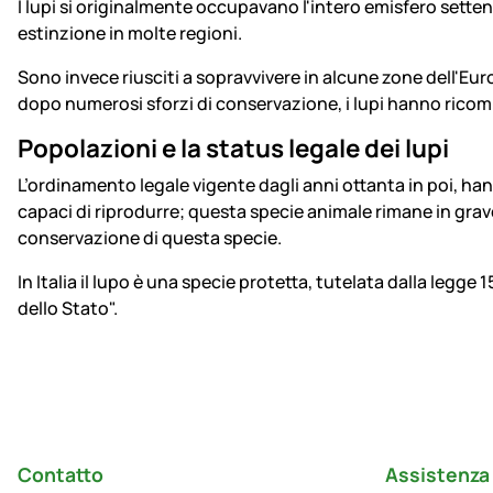
I lupi si originalmente occupavano l'intero emisfero sette
estinzione in molte regioni.
Sono invece riusciti a sopravvivere in alcune zone dell'Europ
dopo numerosi sforzi di conservazione, i lupi hanno ricomin
Popolazioni e la status legale dei lupi
L’ordinamento legale vigente dagli anni ottanta in poi, ha
capaci di riprodurre; questa specie animale rimane in grave
conservazione di questa specie.
In Italia il lupo è una specie protetta, tutelata dalla legge
dello Stato".
Piè di pagina
Contatto
Assistenza 