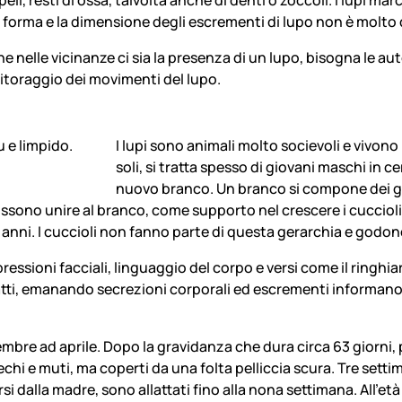
. La forma e la dimensione degli escrementi di lupo non è molto
he nelle vicinanze ci sia la presenza di un lupo, bisogna le a
nitoraggio dei movimenti del lupo.
I lupi sono animali molto socievoli e vivono 
soli, si tratta spesso di giovani maschi i
nuovo branco. Un branco si compone dei genit
ossono unire al branco, come supporto nel crescere i cuccioli
 anni. I cuccioli non fanno parte di questa gerarchia e godono
sioni facciali, linguaggio del corpo e versi come il ringhiare,
tti, emanando secrezioni corporali ed escrementi informano gl
mbre ad aprile. Dopo la gravidanza che dura circa 63 giorni, p
hi e muti, ma coperti da una folta pelliccia scura. Tre settim
rsi dalla madre, sono allattati fino alla nona settimana. All’e