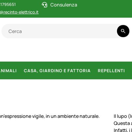
1795651
Consulenza
@recinto-elettrico.it
ANIMALI
CASA, GIARDINO E FATTORIA
REPELLENTI
Il lupo 
Questa a
Infatti,