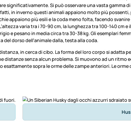
riare significativamente. Si può osservare una vasta gamma di 
Difatti, in inverno questi animali appaiono molto più possenti
ecchie appaiono più esili e la coda meno folta, facendo svanire
’altezza varia tra i 70-90 cm, la lunghezza tra 100-140 cm e i
grigio e pesano in media circa tra 30-38 kg. Gli esemplari femm
del dorso dell’animale dalla, testa alla coda.
distanza, in cerca di cibo. La forma del loro corpo si adatta 
he distanze senza alcun problema. Si muovono ad un ritmo ed
ono esattamente sopra le orme delle zampe anteriori. Le or
Hus