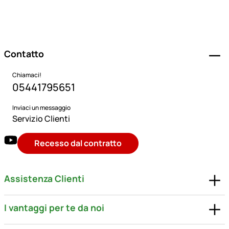
Piè di pagina
Contatto
Chiamaci!
05441795651
Inviaci un messaggio
Servizio Clienti
Recesso dal contratto
Assistenza Clienti
I vantaggi per te da noi