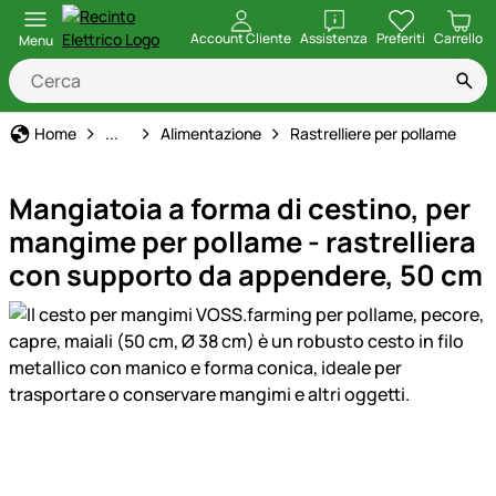
apri
Account Cliente
Assistenza
Preferiti
Carrello
Menu
Allevamento di Pollame
Home
...
Alimentazione
Rastrelliere per pollame
Mangiatoia a forma di cestino, per
mangime per pollame - rastrelliera
con supporto da appendere, 50 cm
Galleria prodotti