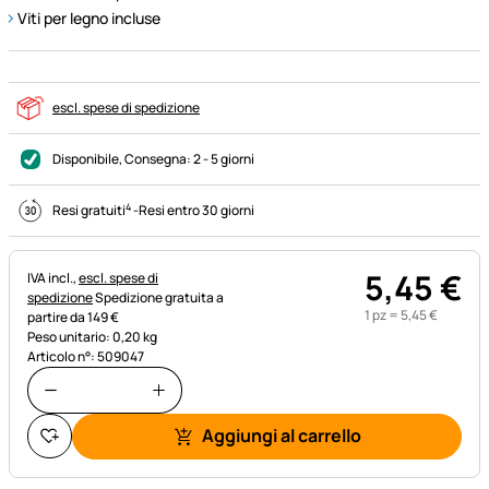
Viti per legno incluse
escl. spese di spedizione
Disponibile
, Consegna:
2 - 5 giorni
4
Resi gratuiti
-
Resi entro 30 giorni
5
,
45
€
Informazioni fiscali:
IVA incl.,
escl. spese di
spedizione
Spedizione gratuita a
1 pz =
5
,
45
€
partire da 149 €
Peso unitario: 0,20 kg
Articolo n°: 509047
Aggiungi al carrello