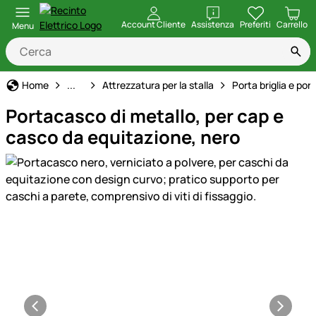
apri
Account Cliente
Assistenza
Preferiti
Carrello
Menu
Allevamento di Cavalli
Home
...
Attrezzatura per la stalla
Porta briglia e por
Portacasco di metallo, per cap e
casco da equitazione, nero
Galleria prodotti