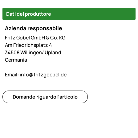
Dati del produttore
Azienda responsabile
Fritz Göbel GmbH & Co. KG
Am Friedrichsplatz 4
34508 Willingen/ Upland
Germania
Email:
info@fritzgoebel.de
Domande riguardo l'articolo
Piè di pagina