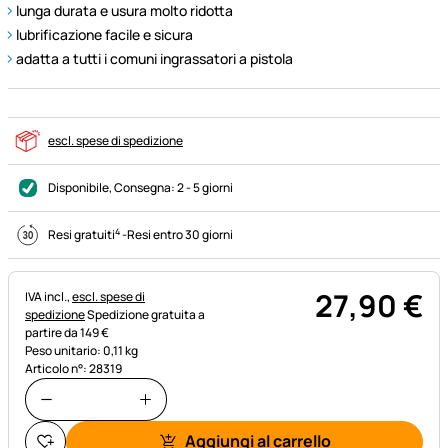
lunga durata e usura molto ridotta
lubrificazione facile e sicura
adatta a tutti i comuni ingrassatori a pistola
escl. spese di spedizione
Disponibile
, Consegna:
2 - 5 giorni
4
Resi gratuiti
-
Resi entro 30 giorni
27
,
90
€
Informazioni fiscali:
IVA incl.,
escl. spese di
spedizione
Spedizione gratuita a
partire da 149 €
Peso unitario: 0,11 kg
Articolo n°: 28319
Aggiungi al carrello