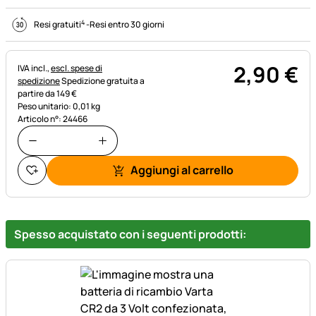
4
Resi gratuiti
-
Resi entro 30 giorni
2
,
90
€
Informazioni fiscali:
IVA incl.,
escl. spese di
spedizione
Spedizione gratuita a
partire da 149 €
Peso unitario: 0,01 kg
Articolo n°: 24466
Aggiungi al carrello
Spesso acquistato con i seguenti prodotti: