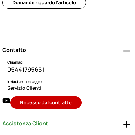
Domande riguardo l'articolo
Piè di pagina
Contatto
Chiamaci!
05441795651
Inviaci un messaggio
Servizio Clienti
Recesso dal contratto
Assistenza Clienti