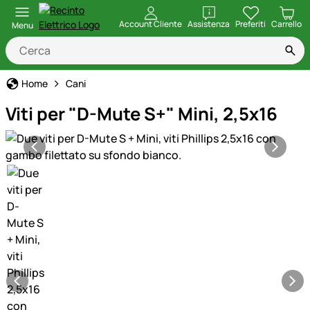
apri
Account Cliente
Assistenza
Preferiti
Carrello
Menu
Home
Cani
Viti per "D-Mute S+" Mini, 2,5x16
Galleria prodotti