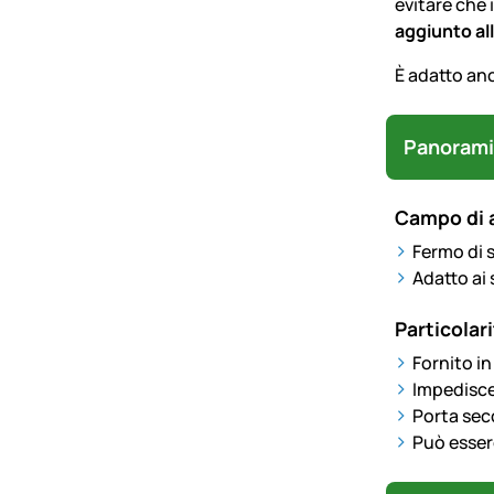
evitare che i
aggiunto all
È adatto anc
Panorami
Campo di 
Fermo di s
Adatto ai 
Particolari
Fornito in
Impedisce 
Porta sec
Può esser