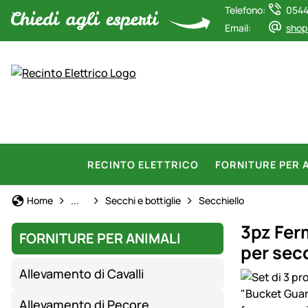
Telefono:
0544
Email:
shop
RECINTO ELETTRICO
FORNITURE PER 
Allevamento di agnelli
Home
...
Secchi e bottiglie
Secchiello
3pz Fer
FORNITURE PER ANIMALI
per sec
Allevamento di Cavalli
Galleria prod
Allevamento di Pecore