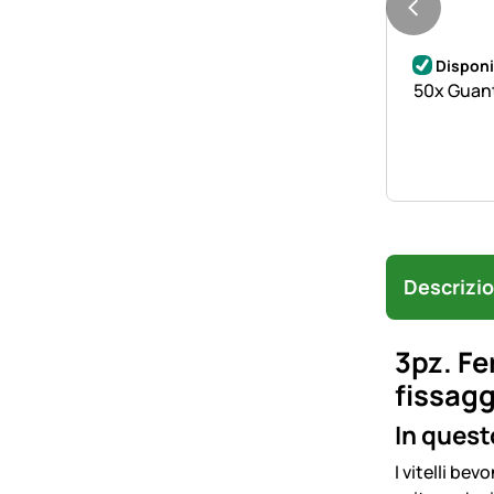
Disponi
50x Guant
Descrizi
3pz. Fe
fissagg
In quest
I vitelli be