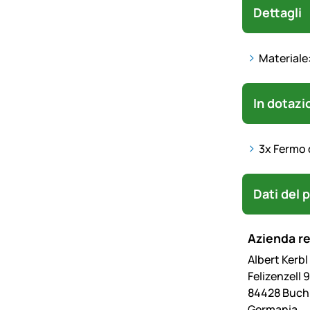
Dettagli
Materiale:
In dotazi
3x
Fermo d
Dati del 
Azienda r
Albert Kerb
Felizenzell 9
84428 Buc
Germania