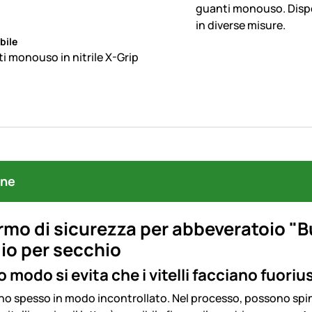
bile
i monouso in nitrile X-Grip
one
rmo di sicurezza per abbeveratoio "B
io per secchio
o modo si evita che i vitelli facciano fuoriu
vono spesso in modo incontrollato. Nel processo, possono spi