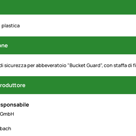
 plastica
one
i sicurezza per abbeveratoio "Bucket Guard", con staffa di f
produttore
esponsabile
l GmbH
hbach