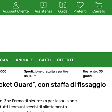
apri
apri
Account Cliente
Assistenza
Guida
Preferiti
Carrello
CANI
ANIMALE
GATTI
OFFERTE
.000
Spedizione gratuita
a partire
Resi entro
30
da 149 €
giorni
ket Guard", con staffa di fissaggio
 di 3pz Fermo di sicurezza per l'espulsione
tutti i comuni secchi di allattamento