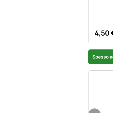
4
,
50
Spesso ac