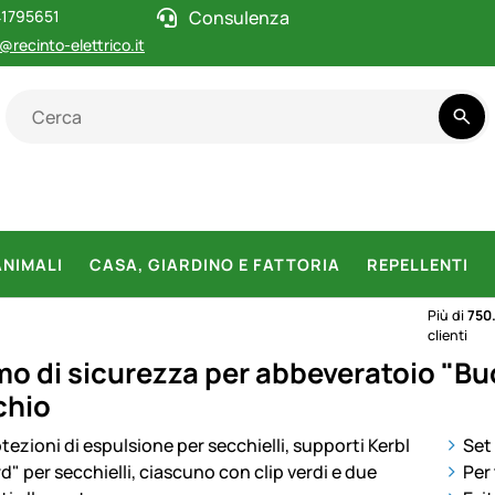
1795651
Consulenza
@recinto-elettrico.it
ANIMALI
CASA, GIARDINO E FATTORIA
REPELLENTI
Più di
750
clienti
mo di sicurezza per abbeveratoio "Buc
chio
otti
Set
Per 