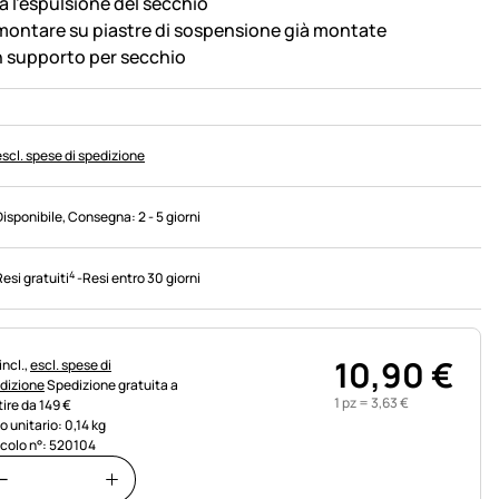
a l'espulsione del secchio
montare su piastre di sospensione già montate
 supporto per secchio
escl. spese di spedizione
Disponibile
, Consegna:
2 - 5 giorni
4
Resi gratuiti
-
Resi entro 30 giorni
10
,
90
€
rmazioni fiscali:
incl.,
escl. spese di
dizione
Spedizione gratuita a
1 pz =
3
,
63
€
tire da 149 €
o unitario: 0,14 kg
icolo n°: 520104