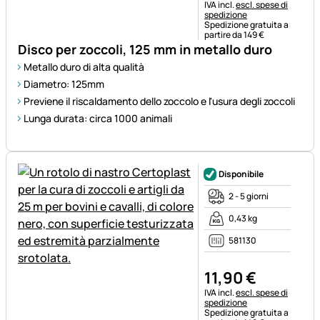
Informazioni fiscali:
IVA incl.
escl. spese di
spedizione
Spedizione gratuita a
partire da 149 €
Disco per zoccoli, 125 mm in metallo duro
Metallo duro di alta qualità
Diametro: 125mm
Previene il riscaldamento dello zoccolo e l'usura degli zoccoli
Lunga durata: circa 1000 animali
Disponibile
2 - 5 giorni
0,43 kg
581130
11
,
90
€
Informazioni fiscali:
IVA incl.
escl. spese di
spedizione
Spedizione gratuita a