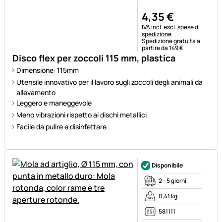
4
,
35
€
Informazioni fiscali:
IVA incl.
escl. spese di
spedizione
Spedizione gratuita a
partire da 149 €
Disco flex per zoccoli 115 mm, plastica
Dimensione: 115mm
Utensile innovativo per il lavoro sugli zoccoli degli animali da
allevamento
Leggero e maneggevole
Meno vibrazioni rispetto ai dischi metallici
Facile da pulire e disinfettare
Disponibile
2 - 5 giorni
0,41 kg
581111