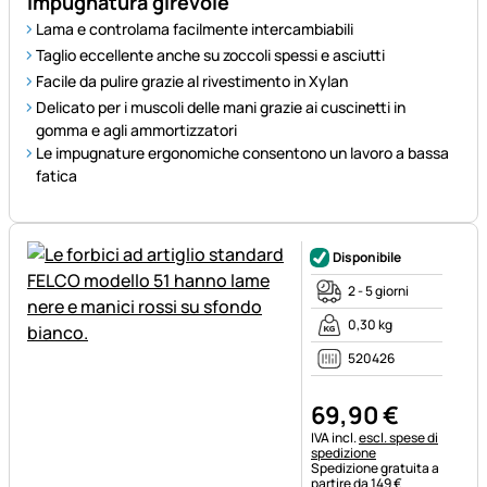
impugnatura girevole
Lama e controlama facilmente intercambiabili
Taglio eccellente anche su zoccoli spessi e asciutti
Facile da pulire grazie al rivestimento in Xylan
Delicato per i muscoli delle mani grazie ai cuscinetti in
gomma e agli ammortizzatori
Le impugnature ergonomiche consentono un lavoro a bassa
fatica
Disponibile
2 - 5 giorni
0,30 kg
520426
69
,
90
€
Informazioni fiscali:
IVA incl.
escl. spese di
spedizione
Spedizione gratuita a
partire da 149 €