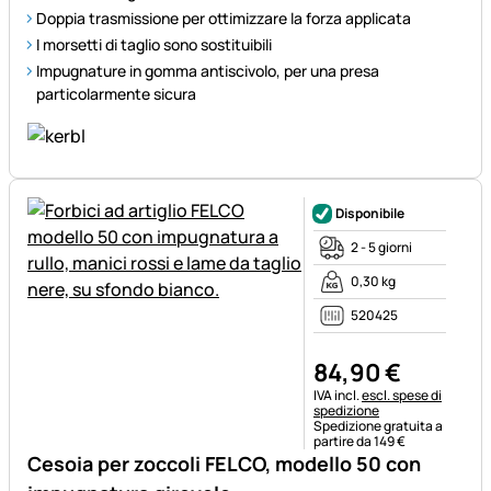
Doppia trasmissione per ottimizzare la forza applicata
I morsetti di taglio sono sostituibili
Impugnature in gomma antiscivolo, per una presa
particolarmente sicura
Disponibile
2 - 5 giorni
0,30 kg
520425
84
,
90
€
Informazioni fiscali:
IVA incl.
escl. spese di
spedizione
Spedizione gratuita a
partire da 149 €
Cesoia per zoccoli FELCO, modello 50 con