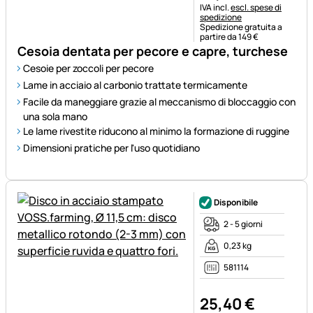
Informazioni fiscali:
IVA incl.
escl. spese di
spedizione
Spedizione gratuita a
partire da 149 €
Cesoia dentata per pecore e capre, turchese
Cesoie per zoccoli per pecore
Lame in acciaio al carbonio trattate termicamente
Facile da maneggiare grazie al meccanismo di bloccaggio con
una sola mano
Le lame rivestite riducono al minimo la formazione di ruggine
Dimensioni pratiche per l'uso quotidiano
Disponibile
2 - 5 giorni
0,23 kg
581114
25
,
40
€