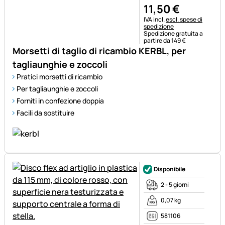
11
,
50
€
Informazioni fiscali:
IVA incl.
escl. spese di
spedizione
Spedizione gratuita a
partire da 149 €
Morsetti di taglio di ricambio KERBL, per
tagliaunghie e zoccoli
Pratici morsetti di ricambio
Per tagliaunghie e zoccoli
Forniti in confezione doppia
Facili da sostituire
Disponibile
2 - 5 giorni
0,07 kg
581106