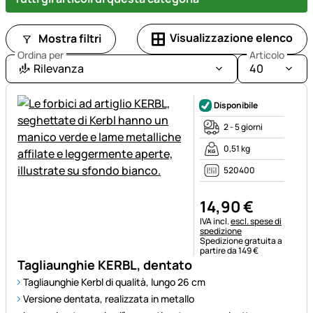
Visualizzazione elenco
Mostra filtri
Ordina per
Articolo
Rilevanza
40
Disponibile
2 - 5 giorni
0,51 kg
520400
14
,
90
€
Informazioni fiscali:
IVA incl.
escl. spese di
spedizione
Spedizione gratuita a
partire da 149 €
Tagliaunghie KERBL, dentato
Tagliaunghie Kerbl di qualità, lungo 26 cm
Versione dentata, realizzata in metallo