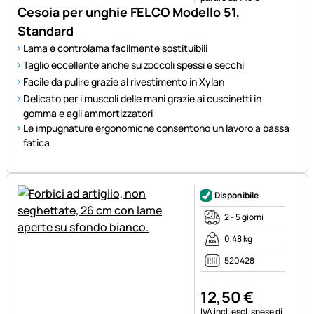
Cesoia per unghie FELCO Modello 51,
Standard
Lama e controlama facilmente sostituibili
Taglio eccellente anche su zoccoli spessi e secchi
Facile da pulire grazie al rivestimento in Xylan
Delicato per i muscoli delle mani grazie ai cuscinetti in
gomma e agli ammortizzatori
Le impugnature ergonomiche consentono un lavoro a bassa
fatica
Disponibile
2 - 5 giorni
0,48 kg
520428
12
,
50
€
Informazioni fiscali:
IVA incl.
escl. spese di