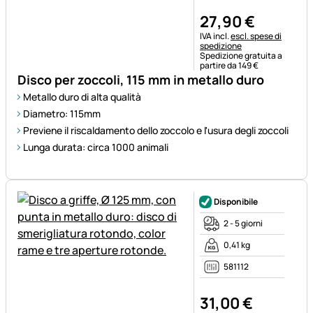
27
,
90
€
Informazioni fiscali:
IVA incl.
escl. spese di
spedizione
Spedizione gratuita a
partire da 149 €
Disco per zoccoli, 115 mm in metallo duro
Metallo duro di alta qualità
Diametro: 115mm
Previene il riscaldamento dello zoccolo e l'usura degli zoccoli
Lunga durata: circa 1000 animali
Disponibile
2 - 5 giorni
0,41 kg
581112
31
,
00
€