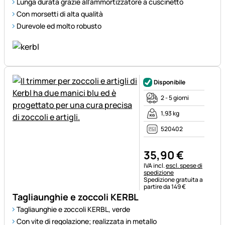
Lunga durata grazie all’ammortizzatore a cuscinetto
Con morsetti di alta qualità
Durevole ed molto robusto
Disponibile
2 - 5 giorni
1,93 kg
520402
35
,
90
€
Informazioni fiscali:
IVA incl.
escl. spese di
spedizione
Spedizione gratuita a
partire da 149 €
Tagliaunghie e zoccoli KERBL
Tagliaunghie e zoccoli KERBL, verde
Con vite di regolazione; realizzata in metallo