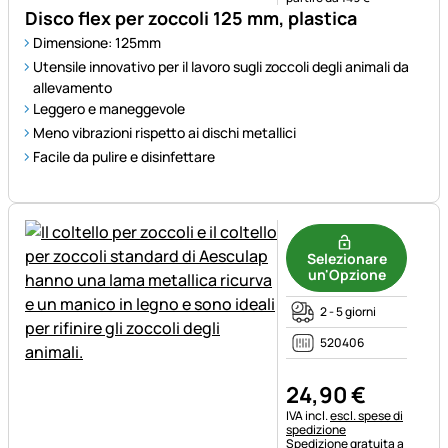
Disco flex per zoccoli 125 mm, plastica
Dimensione: 125mm
Utensile innovativo per il lavoro sugli zoccoli degli animali da
allevamento
Leggero e maneggevole
Meno vibrazioni rispetto ai dischi metallici
Facile da pulire e disinfettare
Selezionare
un'Opzione
2 - 5 giorni
520406
24
,
90
€
Informazioni fiscali:
IVA incl.
escl. spese di
spedizione
Spedizione gratuita a