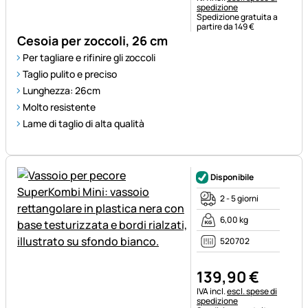
spedizione
Spedizione gratuita a
partire da 149 €
Cesoia per zoccoli, 26 cm
Per tagliare e rifinire gli zoccoli
Taglio pulito e preciso
Lunghezza: 26cm
Molto resistente
Lame di taglio di alta qualità
Disponibile
2 - 5 giorni
6,00 kg
520702
139
,
90
€
Informazioni fiscali:
IVA incl.
escl. spese di
spedizione