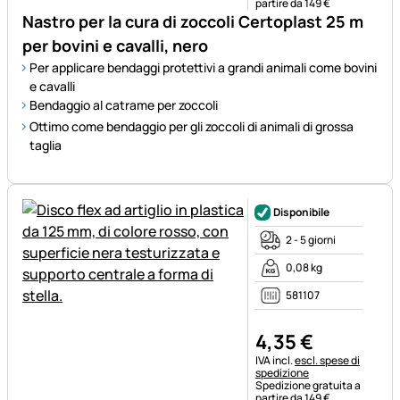
partire da 149 €
Nastro per la cura di zoccoli Certoplast 25 m
per bovini e cavalli, nero
Per applicare bendaggi protettivi a grandi animali come bovini
e cavalli
Bendaggio al catrame per zoccoli
Ottimo come bendaggio per gli zoccoli di animali di grossa
taglia
Disponibile
2 - 5 giorni
0,08 kg
581107
4
,
35
€
Informazioni fiscali:
IVA incl.
escl. spese di
spedizione
Spedizione gratuita a
partire da 149 €