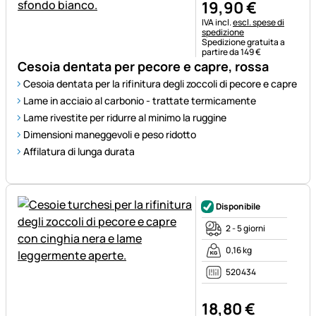
19
,
90
€
Informazioni fiscali:
IVA incl.
escl. spese di
spedizione
Spedizione gratuita a
partire da 149 €
Cesoia dentata per pecore e capre, rossa
Cesoia dentata per la rifinitura degli zoccoli di pecore e capre
Lame in acciaio al carbonio - trattate termicamente
Lame rivestite per ridurre al minimo la ruggine
Dimensioni maneggevoli e peso ridotto
Affilatura di lunga durata
Disponibile
2 - 5 giorni
0,16 kg
520434
18
,
80
€