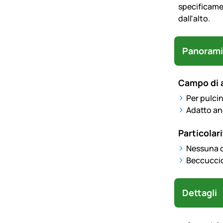
specificamen
dall'alto.
Panorami
Campo di 
Per pulcin
Adatto an
Particolari
Nessuna 
Beccuccio
Dettagli