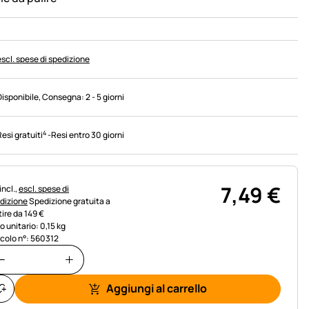
escl. spese di spedizione
Disponibile
, Consegna:
2 - 5 giorni
4
Resi gratuiti
-
Resi entro 30 giorni
7
,
49
€
rmazioni fiscali:
incl.,
escl. spese di
dizione
Spedizione gratuita a
tire da 149 €
o unitario: 0,15 kg
icolo n°: 560312
Aggiungi al carrello