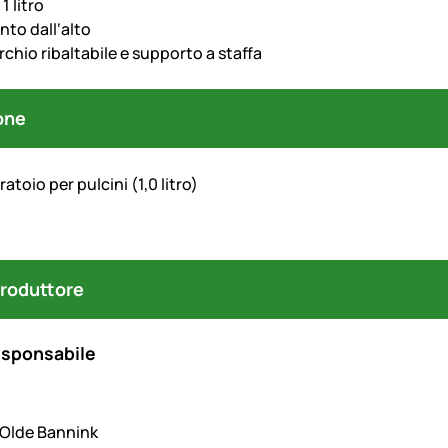
1 litro
to dall‘alto
chio ribaltabile e supporto a staffa
one
atoio per pulcini (1,0 litro)
produttore
esponsabile
. Olde Bannink