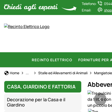
Telefono:
0544
Email:
shop
RECINTO ELETTRICO
FORNITURE PER 
Casa, Giardino e Fattoria
Home
...
Stalle ed Allevamenti di Animali
Mangiatoie 
Abbevera
CASA, GIARDINO E FATTORIA
Galleria prod
Decorazione per la Casa e il
Giardino