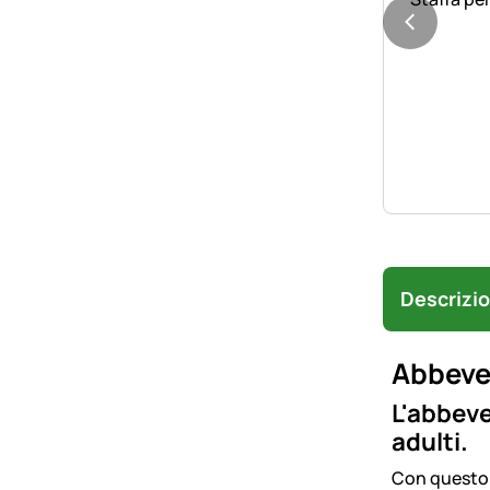
Descrizi
Abbever
L'abbeve
adulti.
Con questo b