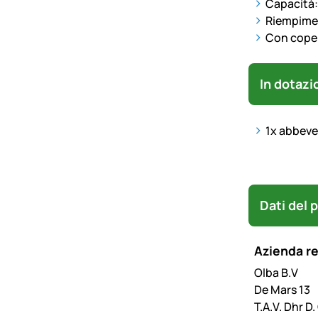
Capacità: 
Riempimen
Con coper
In dotazi
1x abbever
Dati del 
Azienda r
Olba B.V
De Mars 13
T.A.V. Dhr D