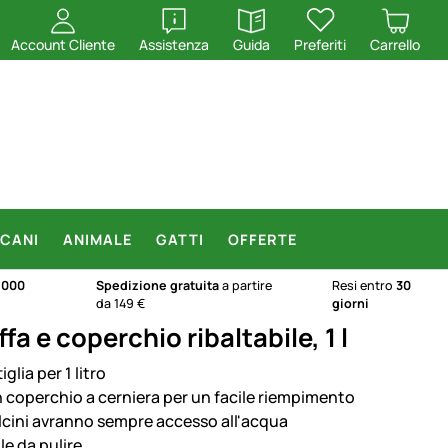
apri
apri
Account Cliente
Assistenza
Guida
Preferiti
Carrello
CANI
ANIMALE
GATTI
OFFERTE
.000
Spedizione gratuita
a partire
Resi entro
30
da 149 €
giorni
a e coperchio ribaltabile, 1 l
iglia per 1 litro
 coperchio a cerniera per un facile riempimento
ulcini avranno sempre accesso all'acqua
le da pulire