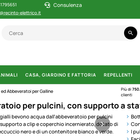
1795651
Consulenza
@recinto-elettrico.it
ANIMALI
CASA, GIARDINO E FATTORIA
REPELLENTI
Più di
750
ed Abbeveratoi per Galline
clienti
toio per pulcini, con supporto a staff
otti
Bott
Con
I p
Faci