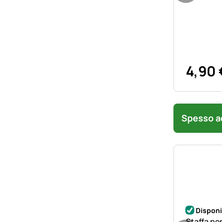
4
,
90
Spesso ac
Disponi
Staffa per