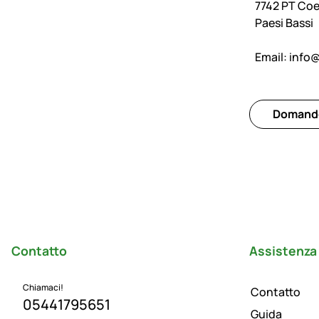
7742 PT Co
Paesi Bassi
Email:
info
Domande 
Piè di pagina
Contatto
Assistenza 
Chiamaci!
Contatto
05441795651
Guida