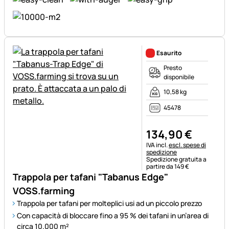
Esaurito
Presto
disponibile
10,58 kg
45478
134
,
90
€
Informazioni fiscali:
IVA incl.
escl. spese di
spedizione
Spedizione gratuita a
partire da 149 €
Trappola per tafani "Tabanus Edge"
VOSS.farming
Trappola per tafani per molteplici usi ad un piccolo prezzo
Con capacità di bloccare fino a 95 % dei tafani in un’area di
circa 10.000 m²