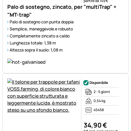
partire da 149 €
Palo di sostegno, zincato, per "multiTrap" +
"MT-trap"
Palo di sostegno con punta doppia
Semplice, maneggevole e robusto
Completamente zincato a caldo
Lunghezza totale: 1,38 m
Altezza sopra il suolo: 1,08 m
Disponibile
2 - 5 giorni
0,54 kg
45458
34
,
90
€
Informazioni fiscali: