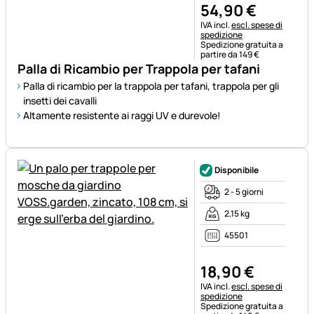
54
,
90
€
Informazioni fiscali:
IVA incl.
escl. spese di
spedizione
Spedizione gratuita a
partire da 149 €
Palla di Ricambio per Trappola per tafani
Palla di ricambio per la trappola per tafani, trappola per gli
insetti dei cavalli
Altamente resistente ai raggi UV e durevole!
Disponibile
2 - 5 giorni
2,15 kg
45501
18
,
90
€
Informazioni fiscali:
IVA incl.
escl. spese di
spedizione
Spedizione gratuita a