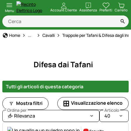
apri
Account Cliente
Assistenza
Preferiti
Carrello
Menu
Animale
Home
...
Cavalli
Trappole per Tafani & Difesa dagli Inse
Difesa dai Tafani
Tutti gli articoli di questa categoria
Visualizzazione elenco
Mostra filtri
Ordina per
Articolo
Rilevanza
40