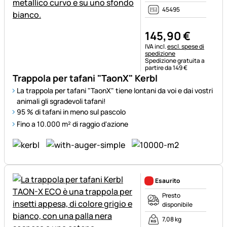
45495
145
,
90
€
Informazioni fiscali:
IVA incl.
escl. spese di
spedizione
Spedizione gratuita a
partire da 149 €
Trappola per tafani "TaonX" Kerbl
La trappola per tafani "TaonX" tiene lontani da voi e dai vostri
animali gli sgradevoli tafani!
95 % di tafani in meno sul pascolo
Fino a 10.000 m² di raggio d'azione
Esaurito
Presto
disponibile
7,08 kg