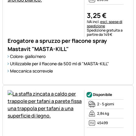
3
,
25
€
Informazioni fiscali:
IVA incl.
escl. spese di
spedizione
Spedizione gratuita a
partire da 149 €
Erogatore a spruzzo per flacone spray
Mastavit "MASTA-KILL"
Colore: giallo/nero
Utilizzabile per il flacone da 500 ml di "MASTA-KILL"
Meccanica scorrevole
Disponibile
2 - 5 giorni
2,84 kg
45499