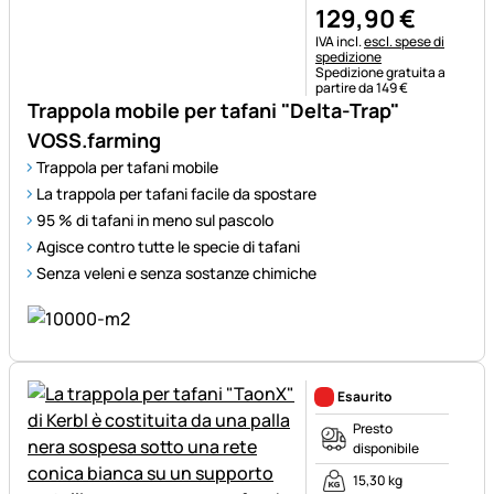
129
,
90
€
Informazioni fiscali:
IVA incl.
escl. spese di
spedizione
Spedizione gratuita a
partire da 149 €
Trappola mobile per tafani "Delta-Trap"
VOSS.farming
Trappola per tafani mobile
La trappola per tafani facile da spostare
95 % di tafani in meno sul pascolo
Agisce contro tutte le specie di tafani
Senza veleni e senza sostanze chimiche
Esaurito
Presto
disponibile
15,30 kg