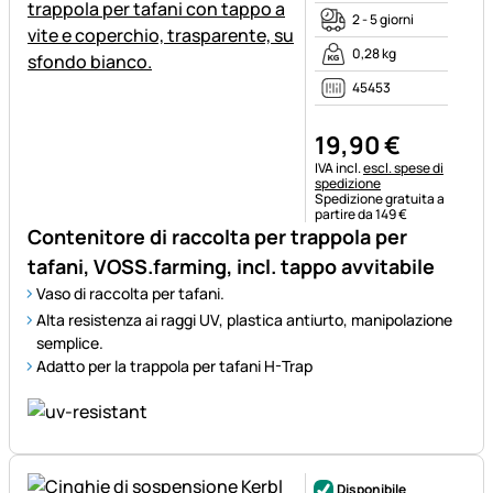
2 - 5 giorni
0,28 kg
45453
19
,
90
€
Informazioni fiscali:
IVA incl.
escl. spese di
spedizione
Spedizione gratuita a
partire da 149 €
Contenitore di raccolta per trappola per
tafani, VOSS.farming, incl. tappo avvitabile
Vaso di raccolta per tafani.
Alta resistenza ai raggi UV, plastica antiurto, manipolazione
semplice.
Adatto per la trappola per tafani H-Trap
Disponibile