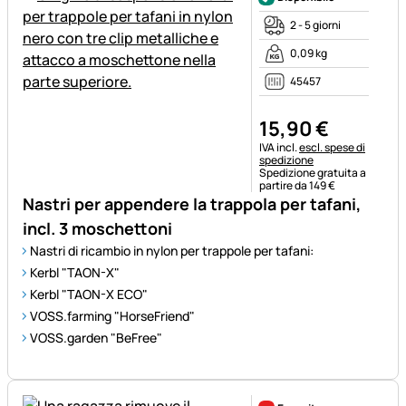
2 - 5 giorni
0,09 kg
45457
15
,
90
€
Informazioni fiscali:
IVA incl.
escl. spese di
spedizione
Spedizione gratuita a
partire da 149 €
Nastri per appendere la trappola per tafani,
incl. 3 moschettoni
Nastri di ricambio in nylon per trappole per tafani:
Kerbl "TAON-X"
Kerbl "TAON-X ECO"
VOSS.farming "HorseFriend"
VOSS.garden "BeFree"