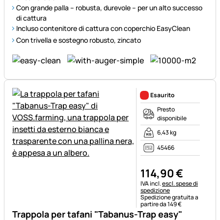
Con grande palla – robusta, durevole – per un alto successo
di cattura
Incluso contenitore di cattura con coperchio EasyClean
Con trivella e sostegno robusto, zincato
Esaurito
Presto
disponibile
6,43 kg
45466
114
,
90
€
Informazioni fiscali:
IVA incl.
escl. spese di
spedizione
Spedizione gratuita a
partire da 149 €
Trappola per tafani "Tabanus-Trap easy"