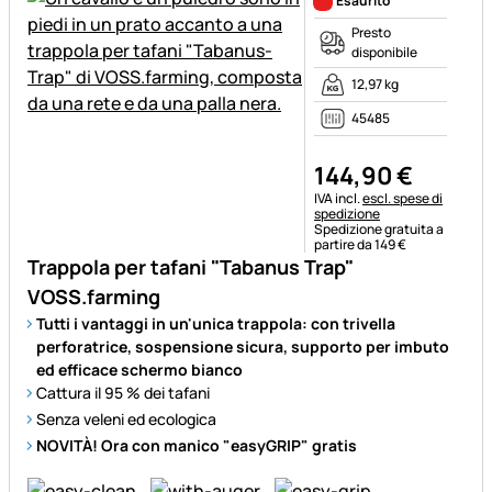
Esaurito
Presto
disponibile
12,97 kg
45485
144
,
90
€
Informazioni fiscali:
IVA incl.
escl. spese di
spedizione
Spedizione gratuita a
partire da 149 €
Trappola per tafani "Tabanus Trap"
VOSS.farming
Tutti i vantaggi in un'unica trappola: con trivella
perforatrice, sospensione sicura, supporto per imbuto
ed efficace schermo bianco
Cattura il 95 % dei tafani
Senza veleni ed ecologica
NOVITÀ! Ora con manico "easyGRIP" gratis