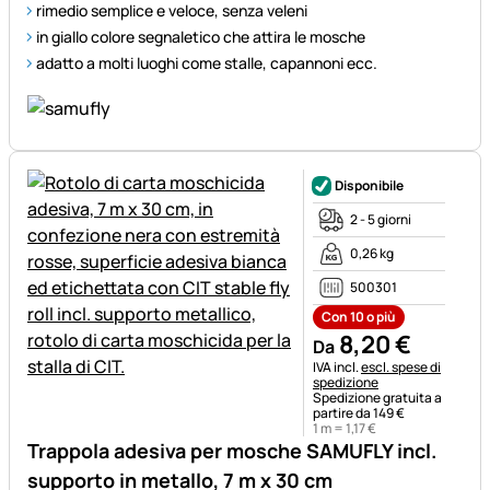
rimedio semplice e veloce, senza veleni
in giallo colore segnaletico che attira le mosche
adatto a molti luoghi come stalle, capannoni ecc.
Disponibile
2 - 5 giorni
0,26 kg
500301
Con 10 o più
8
,
20
€
Da
Informazioni fiscali:
IVA incl.
escl. spese di
spedizione
Spedizione gratuita a
partire da 149 €
1 m =
1
,
17
€
Trappola adesiva per mosche SAMUFLY incl.
supporto in metallo, 7 m x 30 cm