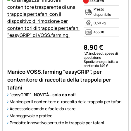
Esaurito
Presto
disponibile
0,30 kg
45508
8
,
90
€
Informazioni fiscali:
IVA incl.
escl. spese di
spedizione
Spedizione gratuita a
partire da 149 €
Manico VOSS.farming "easyGRIP", per
contenitore di raccolta della trappola per
tafani
"easyGRIP"-
NOVITÀ...solo da noi!
Manico per il contenitore di raccolta della trappola per tafani
Accessorio comdo e facile da usare
Maneggevole e pratico
Prodotto innovativo per tutte le trappole per tafani