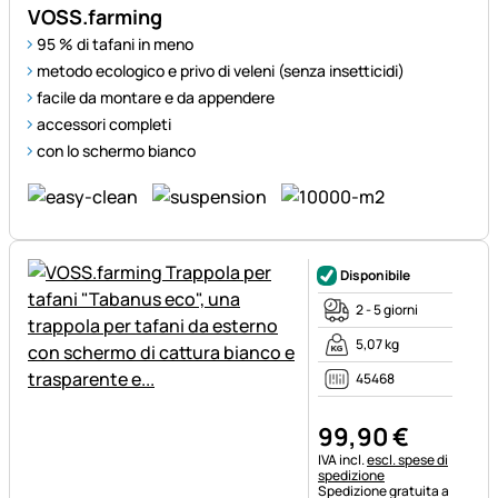
VOSS.farming
95 % di tafani in meno
metodo ecologico e privo di veleni (senza insetticidi)
facile da montare e da appendere
accessori completi
con lo schermo bianco
Disponibile
2 - 5 giorni
5,07 kg
45468
99
,
90
€
Informazioni fiscali:
IVA incl.
escl. spese di
spedizione
Spedizione gratuita a