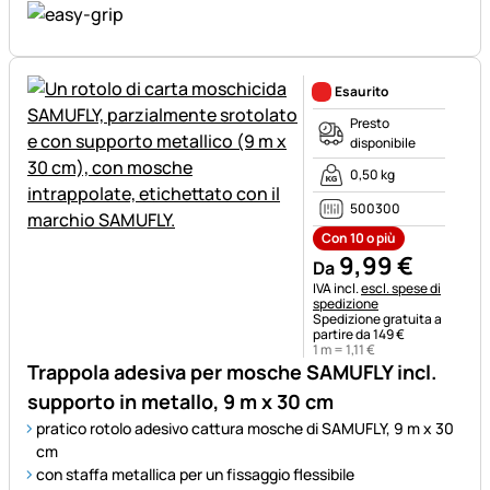
Esaurito
Presto
disponibile
0,50 kg
500300
Con 10 o più
9
,
99
€
Da
Informazioni fiscali:
IVA incl.
escl. spese di
spedizione
Spedizione gratuita a
partire da 149 €
1 m =
1
,
11
€
Trappola adesiva per mosche SAMUFLY incl.
supporto in metallo, 9 m x 30 cm
pratico rotolo adesivo cattura mosche di SAMUFLY, 9 m x 30
cm
con staffa metallica per un fissaggio flessibile