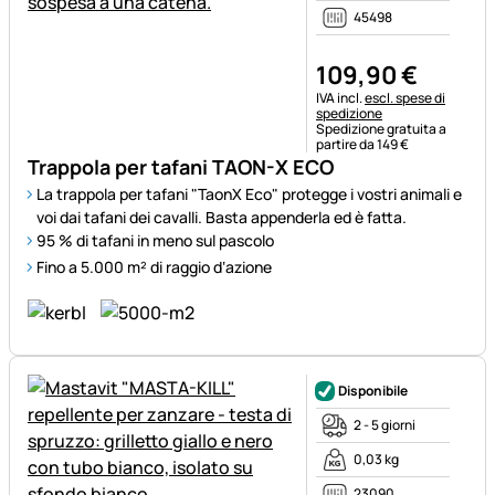
45498
109
,
90
€
Informazioni fiscali:
IVA incl.
escl. spese di
spedizione
Spedizione gratuita a
partire da 149 €
Trappola per tafani TAON-X ECO
La trappola per tafani "TaonX Eco" protegge i vostri animali e
voi dai tafani dei cavalli. Basta appenderla ed è fatta.
95 % di tafani in meno sul pascolo
Fino a 5.000 m² di raggio d‘azione
Disponibile
2 - 5 giorni
0,03 kg
23090