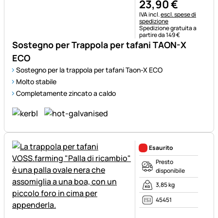
23
,
90
€
Informazioni fiscali:
IVA incl.
escl. spese di
spedizione
Spedizione gratuita a
partire da 149 €
Sostegno per Trappola per tafani TAON-X
ECO
Sostegno per la trappola per tafani Taon-X ECO
Molto stabile
Completamente zincato a caldo
Esaurito
Presto
disponibile
3,85 kg
45451