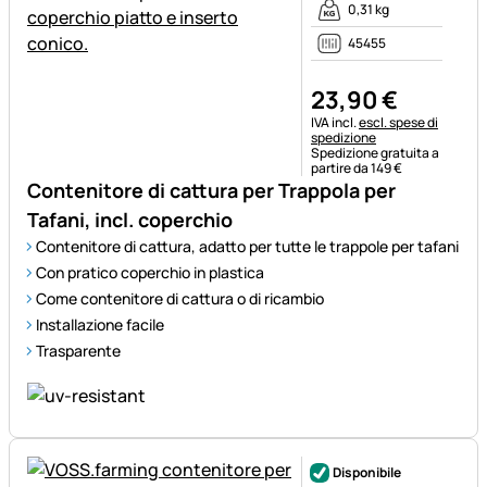
0,31 kg
45455
23
,
90
€
Informazioni fiscali:
IVA incl.
escl. spese di
spedizione
Spedizione gratuita a
partire da 149 €
Contenitore di cattura per Trappola per
Tafani, incl. coperchio
Contenitore di cattura, adatto per tutte le trappole per tafani
Con pratico coperchio in plastica
Come contenitore di cattura o di ricambio
Installazione facile
Trasparente
Disponibile