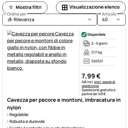
Visualizzazione elenco
Mostra filtri
Ordina per
Articolo
Rilevanza
40
Disponibile
2 - 5 giorni
0,17 kg
520521
7
,
99
€
Informazioni fiscali:
IVA incl.
escl. spese di
spedizione
Spedizione gratuita a
partire da 149 €
Cavezza per pecore e montoni, imbracatura in
nylon
Regolabile
Robusta e durevole