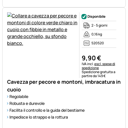
Disponibile
2 - 5 giorni
0,16 kg
520520
9
,
90
€
Informazioni fiscali:
IVA incl.
escl. spese di
spedizione
Spedizione gratuita a
partire da 149 €
Cavezza per pecore e montoni, imbracatura in
cuoio
Regolabile
Robusta e durevole
Facilita il controllo e la guida del bestiame
Impedisce lo strappo e la rottura