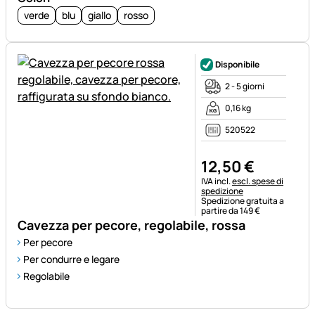
verde
blu
giallo
rosso
Disponibile
2 - 5 giorni
0,16 kg
520522
12
,
50
€
Informazioni fiscali:
IVA incl.
escl. spese di
spedizione
Spedizione gratuita a
partire da 149 €
Cavezza per pecore, regolabile, rossa
Per pecore
Per condurre e legare
Regolabile