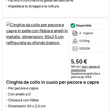
Facilita il controllo e la guida del bestiame
Impedisce lo strappo e la rottura
Disponibile
2 - 5 giorni
0,09 kg
520526
5
,
50
€
Informazioni fiscali:
IVA incl.
escl. spese di
spedizione
Spedizione gratuita a
partire da 149 €
Cinghia da collo in cuoio per pecore e capre
Per pecore e capre
Con anello a D
Chiusura con fibbia
Dimensioni: 65 x 2,5 cm