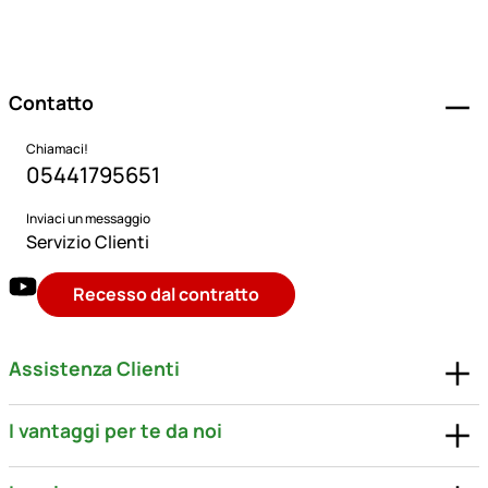
Piè di pagina
Contatto
Chiamaci!
05441795651
Inviaci un messaggio
Servizio Clienti
Recesso dal contratto
Assistenza Clienti
I vantaggi per te da noi