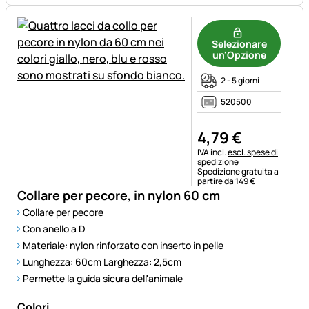
Selezionare
un'Opzione
2 - 5 giorni
520500
4
,
79
€
Informazioni fiscali:
IVA incl.
escl. spese di
spedizione
Spedizione gratuita a
partire da 149 €
Collare per pecore, in nylon 60 cm
Collare per pecore
Con anello a D
Materiale: nylon rinforzato con inserto in pelle
Lunghezza: 60cm Larghezza: 2,5cm
Permette la guida sicura dell'animale
Colori