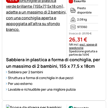
-
5,0
%
Esaurito
Presto
disponibile
2,08 kg
973360
Invece di:
27
,
70
€
26
,
31
€
Informazioni fiscali:
IVA incl.
escl. spese di
spedizione
Spedizione gratuita a
partire da 149 €
Sabbiera in plastica a forma di conchiglia, per
un massimo di 2 bambini, 155 x 77,5 x 18cm
Sabbiera per 2 bambini
Struttura a forma di conchiglia in due pezzi
Per uso esterno
Lavabile e richiudibile per una migliore pulizia