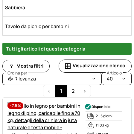
Sabbiera
Tavolo da picnic per bambini
Tutti gli articoli di questa categoria
Visualizzazione elenco
Mostra filtri
Ordina per
Articolo
Rilevanza
40
1
2
-
7,5
%
Disponibile
2 - 5 giorni
11,03 kg