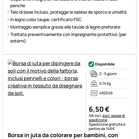
panche
Telo di base incluso, protegge la sabbia da sporco e umidità
In legno color taupe, certificato FSC
Montaggio semplice grazie alle tavole di legno preforate
Trattata preventivamente con impregnante protettivo (per
esterni)
Disponibile
2 - 5 giorni
0,14 kg
492046
6
,
50
€
Informazioni fiscali:
IVA incl.
escl. spese di
spedizione
Spedizione gratuita a
partire da 149 €
Borsa in juta da colorare per bambini, con