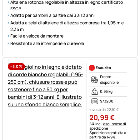
Altalena rotonda regolabile in altezza in legno certificato
FSC®
Adatto per bambini a partire dai 3 a 12 anni
Adatta a telai di altalene di altezza compresa tra 1,95 m e
2,35 m
Facile e veloce da montare
Resistente alle intemperie e durevole
-
5,0
%
Esaurito
Presto
disponibile
0,95 kg
973200
Invece di:
22
,
10
€
20
,
99
€
Informazioni fiscali:
IVA incl.
escl. spese di
spedizione
Spedizione gratuita a
partire da 149 €