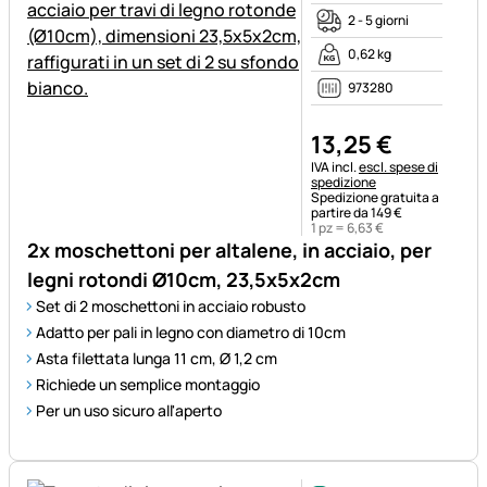
2 - 5 giorni
0,62 kg
973280
13
,
25
€
Informazioni fiscali:
IVA incl.
escl. spese di
spedizione
Spedizione gratuita a
partire da 149 €
1 pz =
6
,
63
€
2x moschettoni per altalene, in acciaio, per
legni rotondi Ø10cm, 23,5x5x2cm
Set di 2 moschettoni in acciaio robusto
Adatto per pali in legno con diametro di 10cm
Asta filettata lunga 11 cm, Ø 1,2 cm
Richiede un semplice montaggio
Per un uso sicuro all'aperto