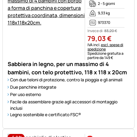
2 - 5 giorni
9,33 kg
973370
Invece di:
83
,
20
€
79
,
03
€
Informazioni fiscali:
IVA incl.
escl. spese di
spedizione
Spedizione gratuita a
partire da 149 €
Sabbiera in legno, per un massimo di 4
bambini, con telo protettivo, 118 x 118 x 20cm
Con due teloni di protezione, contro la pioggia e gli animali
Due panchine integrate
Per uso esterno
Facile da assemblare grazie agli accessori di montaggio
inclusi
Legno sostenibile e certificato FSC®