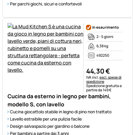
Per parchi giochi, sicuri e confortevoli
In esaurimento
2 - 5 giorni
6,38 kg
492250
44
,
30
€
Informazioni fiscali:
IVA incl.
escl. spese di
spedizione
Spedizione gratuita a
partire da 149 €
Cucina da esterno in legno per bambini,
modello S, con lavello
Cucina giocattolo stabile in legno di pino non trattato
Lavello estraibile per una pulizia facile
Design salvaspazio per giardino o balcone
Per bambini a partire dai 3 anni