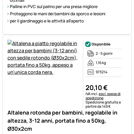
ottimali
Palline in PVC sul palmo per una presa migliore
Proteggono le mani dei bambini da sporco e lesioni
per il giardinaggio e le attività all'aperto
Disponibile
2 - 5 giorni
1,16 kg
973214
20
,
10
€
Informazioni fiscali:
IVA incl.
escl. spese di
spedizione
Spedizione gratuita a
partire da 149 €
Altalena rotonda per bambini, regolabile in
altezza, 3-12 anni, portata fino a 50kg,
Ø30x2cm