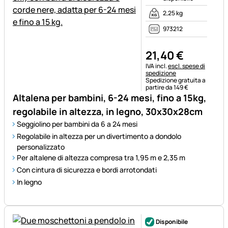
2,25 kg
973212
21
,
40
€
Informazioni fiscali:
IVA incl.
escl. spese di
spedizione
Spedizione gratuita a
partire da 149 €
Altalena per bambini, 6-24 mesi, fino a 15kg,
regolabile in altezza, in legno, 30x30x28cm
Seggiolino per bambini da 6 a 24 mesi
Regolabile in altezza per un divertimento a dondolo
personalizzato
Per altalene di altezza compresa tra 1,95 m e 2,35 m
Con cintura di sicurezza e bordi arrotondati
In legno
Disponibile