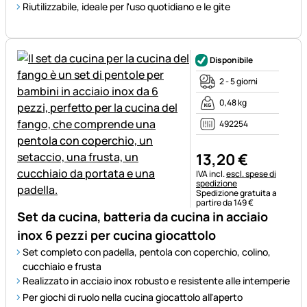
Riutilizzabile, ideale per l'uso quotidiano e le gite
Disponibile
2 - 5 giorni
0,48 kg
492254
13
,
20
€
Informazioni fiscali:
IVA incl.
escl. spese di
spedizione
Spedizione gratuita a
partire da 149 €
Set da cucina, batteria da cucina in acciaio
inox 6 pezzi per cucina giocattolo
Set completo con padella, pentola con coperchio, colino,
cucchiaio e frusta
Realizzato in acciaio inox robusto e resistente alle intemperie
Per giochi di ruolo nella cucina giocattolo all'aperto