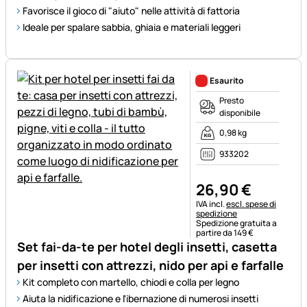
Favorisce il gioco di "aiuto" nelle attività di fattoria
Ideale per spalare sabbia, ghiaia e materiali leggeri
Esaurito
Presto
disponibile
0,98 kg
933202
26
,
90
€
Informazioni fiscali:
IVA incl.
escl. spese di
spedizione
Spedizione gratuita a
partire da 149 €
Set fai-da-te per hotel degli insetti, casetta
per insetti con attrezzi, nido per api e farfalle
Kit completo con martello, chiodi e colla per legno
Aiuta la nidificazione e l'ibernazione di numerosi insetti