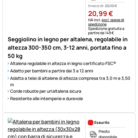
Invece di:
22
,
10
€
20
,
99
€
Informazioni fiscali:
IVA incl.
escl. spese di
spedizione
Spedizione gratuita a
partire da 149 €
Seggiolino in legno per altalena, regolabile in
altezza 300-350 cm, 3-12 anni, portata fino a
50 kg
Altalena regolabile in altezza in legno certificato FSC®
Adatto per bambini a partire dai 3 a 12 anni
Adatta a telai di altalene di altezza compresa tra 3,0 m e 3,50
m
Corde robuste per un'altalena sicura
Resistente alle intemperie e durevole
Esaurito
Presto
disponibile