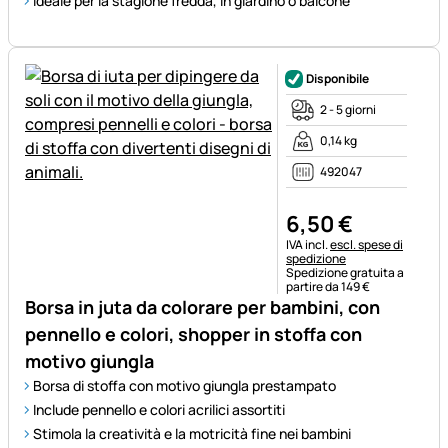
Ideale per la stagione fredda, in giardino o balcone
Disponibile
2 - 5 giorni
0,14 kg
492047
6
,
50
€
Informazioni fiscali:
IVA incl.
escl. spese di
spedizione
Spedizione gratuita a
partire da 149 €
Borsa in juta da colorare per bambini, con
pennello e colori, shopper in stoffa con
motivo giungla
Borsa di stoffa con motivo giungla prestampato
Include pennello e colori acrilici assortiti
Stimola la creatività e la motricità fine nei bambini