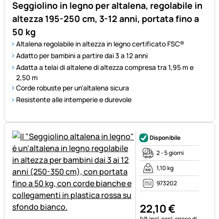
Seggiolino in legno per altalena, regolabile in
altezza 195-250 cm, 3-12 anni, portata fino a
50 kg
Altalena regolabile in altezza in legno certificato FSC®
Adatto per bambini a partire dai 3 a 12 anni
Adatta a telai di altalene di altezza compresa tra 1,95 m e
2,50 m
Corde robuste per un'altalena sicura
Resistente alle intemperie e durevole
Disponibile
2 - 5 giorni
1,10 kg
973202
22
,
10
€
Informazioni fiscali:
IVA incl.
escl. spese di