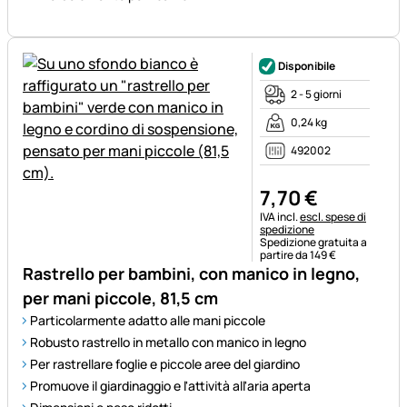
Disponibile
2 - 5 giorni
0,24 kg
492002
7
,
70
€
Informazioni fiscali:
IVA incl.
escl. spese di
spedizione
Spedizione gratuita a
partire da 149 €
Rastrello per bambini, con manico in legno,
per mani piccole, 81,5 cm
Particolarmente adatto alle mani piccole
Robusto rastrello in metallo con manico in legno
Per rastrellare foglie e piccole aree del giardino
Promuove il giardinaggio e l'attività all'aria aperta