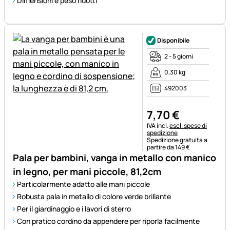
Dimensioni e peso ridotti
Disponibile
2 - 5 giorni
0,30 kg
492003
7
,
70
€
Informazioni fiscali:
IVA incl.
escl. spese di
spedizione
Spedizione gratuita a
partire da 149 €
Pala per bambini, vanga in metallo con manico
in legno, per mani piccole, 81,2cm
Particolarmente adatto alle mani piccole
Robusta pala in metallo di colore verde brillante
Per il giardinaggio e i lavori di sterro
Con pratico cordino da appendere per riporla facilmente