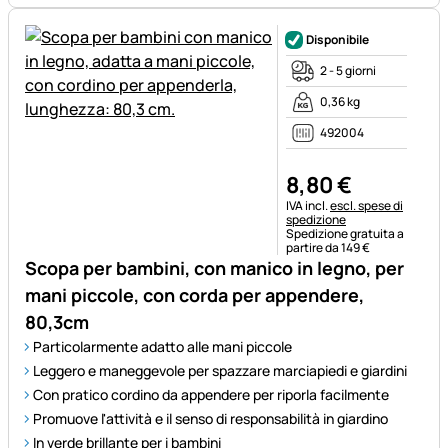
Disponibile
2 - 5 giorni
0,36 kg
492004
8
,
80
€
Informazioni fiscali:
IVA incl.
escl. spese di
spedizione
Spedizione gratuita a
partire da 149 €
Scopa per bambini, con manico in legno, per
mani piccole, con corda per appendere,
80,3cm
Particolarmente adatto alle mani piccole
Leggero e maneggevole per spazzare marciapiedi e giardini
Con pratico cordino da appendere per riporla facilmente
Promuove l'attività e il senso di responsabilità in giardino
In verde brillante per i bambini