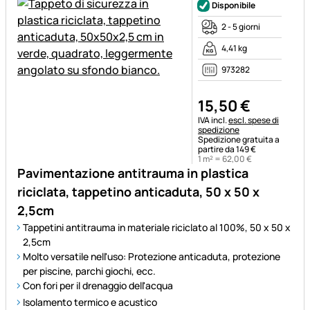
Disponibile
2 - 5 giorni
4,41 kg
973282
15
,
50
€
Informazioni fiscali:
IVA incl.
escl. spese di
spedizione
Spedizione gratuita a
partire da 149 €
1 m² =
62
,
00
€
Pavimentazione antitrauma in plastica
riciclata, tappetino anticaduta, 50 x 50 x
2,5cm
Tappetini antitrauma in materiale riciclato al 100%, 50 x 50 x
2,5cm
Molto versatile nell'uso: Protezione anticaduta, protezione
per piscine, parchi giochi, ecc.
Con fori per il drenaggio dell'acqua
Isolamento termico e acustico