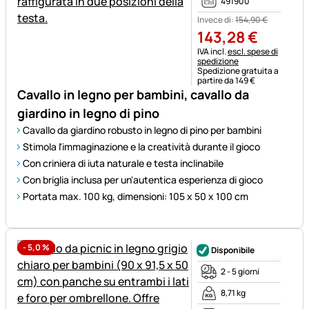
491900
Invece di:
154
,
90
€
143
,
28
€
Informazioni fiscali:
IVA incl.
escl. spese di
spedizione
Spedizione gratuita a
partire da 149 €
Cavallo in legno per bambini, cavallo da
giardino in legno di pino
Cavallo da giardino robusto in legno di pino per bambini
Stimola l'immaginazione e la creatività durante il gioco
Con criniera di iuta naturale e testa inclinabile
Con briglia inclusa per un'autentica esperienza di gioco
Portata max. 100 kg, dimensioni: 105 x 50 x 100 cm
-
5,0
%
Disponibile
2 - 5 giorni
8,71 kg