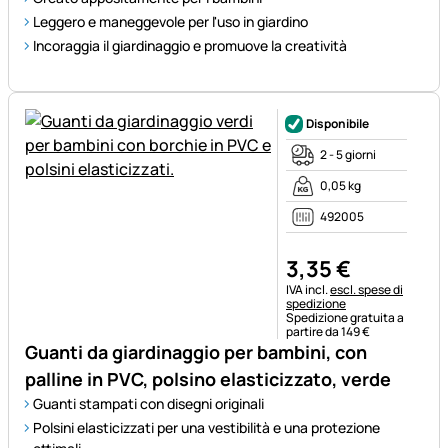
Leggero e maneggevole per l'uso in giardino
Incoraggia il giardinaggio e promuove la creatività
Disponibile
2 - 5 giorni
0,05 kg
492005
3
,
35
€
Informazioni fiscali:
IVA incl.
escl. spese di
spedizione
Spedizione gratuita a
partire da 149 €
Guanti da giardinaggio per bambini, con
palline in PVC, polsino elasticizzato, verde
Guanti stampati con disegni originali
Polsini elasticizzati per una vestibilità e una protezione