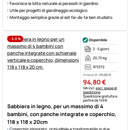
Favorisce la lotta naturale ai parassiti in giardino
Utile per progetti di giardinaggio ecologico
Montaggio semplice grazie al set fai-da-te ben studiato
-
5,0
%
Disponibile
2 - 5 giorni
20,70 kg
973372
Invece di:
99
,
80
€
94
,
80
€
Informazioni fiscali:
IVA incl.
escl. spese di
spedizione
Spedizione gratuita a
partire da 149 €
Sabbiera in legno, per un massimo di 4
bambini, con panche integrate e coperchio,
118 x 118 x 20cm
Coperchio integrato, richiudibile e trasformabile in due