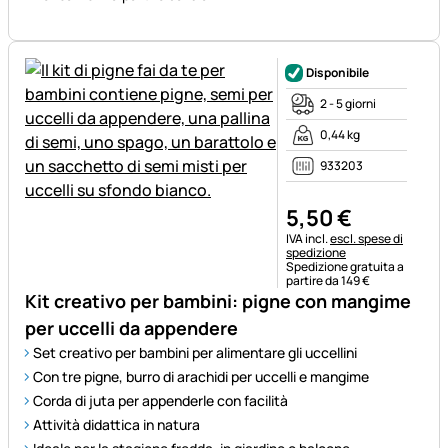
Disponibile
2 - 5 giorni
0,44 kg
933203
5
,
50
€
Informazioni fiscali:
IVA incl.
escl. spese di
spedizione
Spedizione gratuita a
partire da 149 €
Kit creativo per bambini: pigne con mangime
per uccelli da appendere
Set creativo per bambini per alimentare gli uccellini
Con tre pigne, burro di arachidi per uccelli e mangime
Corda di juta per appenderle con facilità
Attività didattica in natura