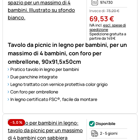
974730
Invece di:
73
,
20
€
69
,
53
€
Informazioni fiscali:
IVA incl.
escl. spese di
spedizione
Spedizione gratuita a
partire da 149 €
Tavolo da picnic in legno per bambini, per un
massimo di 4 bambini, con foro per
ombrellone, 90x91,5x50cm
Pratico tavolo in legno per bambini
Due panchine integrate
Legno trattato con vernice protettiva color grigio
Con foro per ombrellone
In legno certificato FSC®, facile da montare
-
5,0
%
Disponibile
2 - 5 giorni