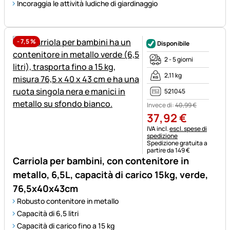
Incoraggia le attività ludiche di giardinaggio
-
7,5
%
Disponibile
2 - 5 giorni
2,11 kg
521045
Invece di:
40
,
99
€
37
,
92
€
Informazioni fiscali:
IVA incl.
escl. spese di
spedizione
Spedizione gratuita a
partire da 149 €
Carriola per bambini, con contenitore in
metallo, 6,5L, capacità di carico 15kg, verde,
76,5x40x43cm
Robusto contenitore in metallo
Capacità di 6,5 litri
Capacità di carico fino a 15 kg