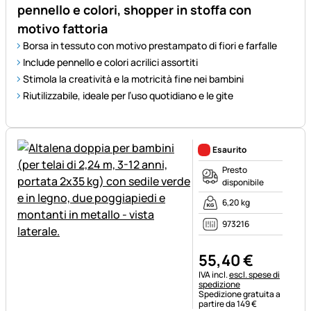
pennello e colori, shopper in stoffa con
motivo fattoria
Borsa in tessuto con motivo prestampato di fiori e farfalle
Include pennello e colori acrilici assortiti
Stimola la creatività e la motricità fine nei bambini
Riutilizzabile, ideale per l’uso quotidiano e le gite
Esaurito
Presto
disponibile
6,20 kg
973216
55
,
40
€
Informazioni fiscali:
IVA incl.
escl. spese di
spedizione
Spedizione gratuita a
partire da 149 €