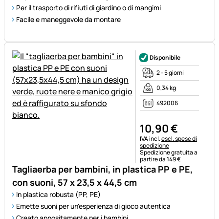
Per il trasporto di rifiuti di giardino o di mangimi
Facile e maneggevole da montare
Disponibile
2 - 5 giorni
0,34 kg
492006
10
,
90
€
Informazioni fiscali:
IVA incl.
escl. spese di
spedizione
Spedizione gratuita a
partire da 149 €
Tagliaerba per bambini, in plastica PP e PE,
con suoni, 57 x 23,5 x 44,5 cm
In plastica robusta (PP, PE)
Emette suoni per un'esperienza di gioco autentica
Creato appositamente per i bambini