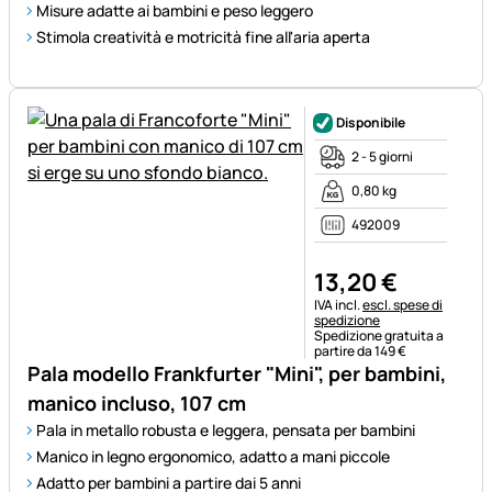
Misure adatte ai bambini e peso leggero
Stimola creatività e motricità fine all'aria aperta
Disponibile
2 - 5 giorni
0,80 kg
492009
13
,
20
€
Informazioni fiscali:
IVA incl.
escl. spese di
spedizione
Spedizione gratuita a
partire da 149 €
Pala modello Frankfurter "Mini", per bambini,
manico incluso, 107 cm
Pala in metallo robusta e leggera, pensata per bambini
Manico in legno ergonomico, adatto a mani piccole
Adatto per bambini a partire dai 5 anni