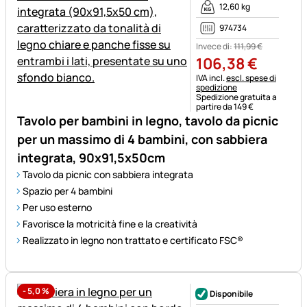
12,60 kg
974734
Invece di:
111
,
99
€
106
,
38
€
Informazioni fiscali:
IVA incl.
escl. spese di
spedizione
Spedizione gratuita a
partire da 149 €
Tavolo per bambini in legno, tavolo da picnic
per un massimo di 4 bambini, con sabbiera
integrata, 90x91,5x50cm
Tavolo da picnic con sabbiera integrata
Spazio per 4 bambini
Per uso esterno
Favorisce la motricità fine e la creatività
Realizzato in legno non trattato e certificato FSC®
-
5,0
%
Disponibile