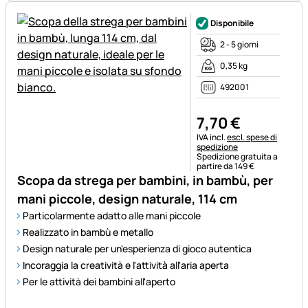
Disponibile
2 - 5 giorni
0,35 kg
492001
7
,
70
€
Informazioni fiscali:
IVA incl.
escl. spese di
spedizione
Spedizione gratuita a
partire da 149 €
Scopa da strega per bambini, in bambù, per
mani piccole, design naturale, 114 cm
Particolarmente adatto alle mani piccole
Realizzato in bambù e metallo
Design naturale per un'esperienza di gioco autentica
Incoraggia la creatività e l'attività all'aria aperta
Per le attività dei bambini all'aperto