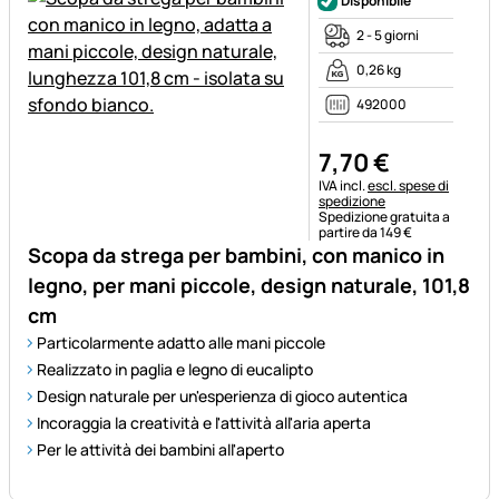
Disponibile
2 - 5 giorni
0,26 kg
492000
7
,
70
€
Informazioni fiscali:
IVA incl.
escl. spese di
spedizione
Spedizione gratuita a
partire da 149 €
Scopa da strega per bambini, con manico in
legno, per mani piccole, design naturale, 101,8
cm
Particolarmente adatto alle mani piccole
Realizzato in paglia e legno di eucalipto
Design naturale per un'esperienza di gioco autentica
Incoraggia la creatività e l'attività all'aria aperta
Per le attività dei bambini all'aperto