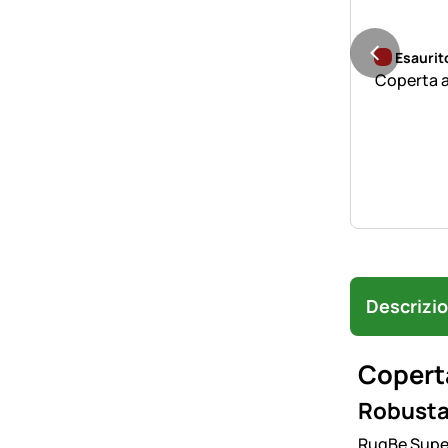
Esaurit
Descrizi
Coperta
Robusta 
RugBe Supe