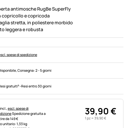
erta antimosche RugBe SuperFly
 copricollo e copricoda
aglia stretta, in poliestere morbido
to leggera e robusta
escl. spese di spedizione
Disponibile
, Consegna:
2 - 5 giorni
4
Resi gratuiti
-
Resi entro 30 giorni
39
,
90
€
rmazioni fiscali:
incl.,
escl. spese di
dizione
Spedizione gratuita a
1 pz =
39
,
90
€
tire da 149 €
o unitario: 1,33 kg