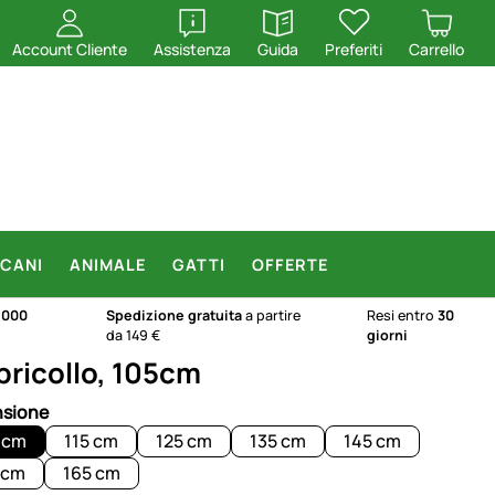
apri
apri
Account Cliente
Assistenza
Guida
Preferiti
Carrello
CANI
ANIMALE
GATTI
OFFERTE
.000
Spedizione gratuita
a partire
Resi entro
30
da 149 €
giorni
pricollo, 105cm
sione
 cm
115 cm
125 cm
135 cm
145 cm
 cm
165 cm