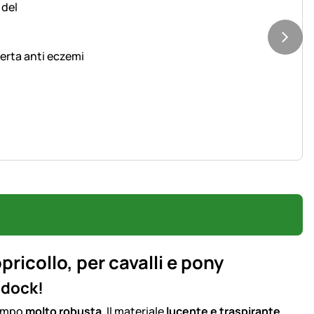
copricollo, coperta anti eczemi
icollo, per cavalli e pony
ddock!
tempo
molto robusta
. Il materiale
lucente e traspirante