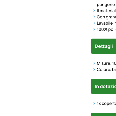
pungono
Il materia
Con gran
Lavabile i
100% poli
Dettagli
Misure: 1
Colore: b
In dotazi
1x copert