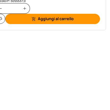
icolo n°: 5055537;0
Aggiungi al carrello