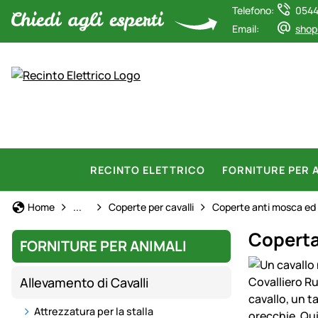
Telefono:
0544
Email:
shop
RECINTO ELETTRICO
FORNITURE PER 
Allevamento di Cavalli
Home
...
Coperte per cavalli
Coperte anti mosca ed
Coperta
FORNITURE PER ANIMALI
Galleria prod
Allevamento di Cavalli
Attrezzatura per la stalla