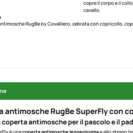
o
Coperta antimosche RugBe by Covalliero, zebrata con 
one
 antimosche RugBe SuperFly con copr
coperta antimosche per il pascolo e il pa
rFly è una
coperta antimosche leggerissima
e allo stesso 