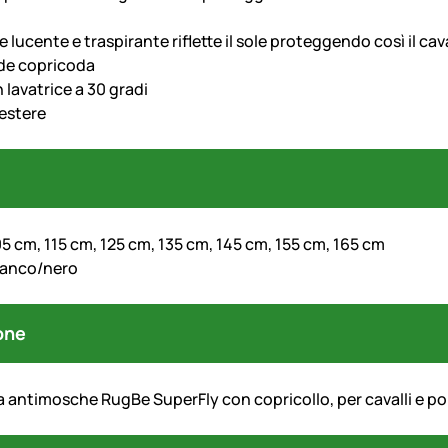
le lucente e traspirante riflette il sole proteggendo così il c
de copricoda
n lavatrice a 30 gradi
estere
05 cm, 115 cm, 125 cm, 135 cm, 145 cm, 155 cm, 165 cm
ianco/nero
one
a antimosche RugBe SuperFly con copricollo, per cavalli e p