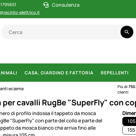
1795651
Consulenza
@recinto-elettrico.it
ANIMALI
CASA, GIARDINO E FATTORIA
REPELLENTI
Più di
750
 anti eczema
clienti
 per cavalli RugBe "SuperFly" con co
otti
Dimen
105
155