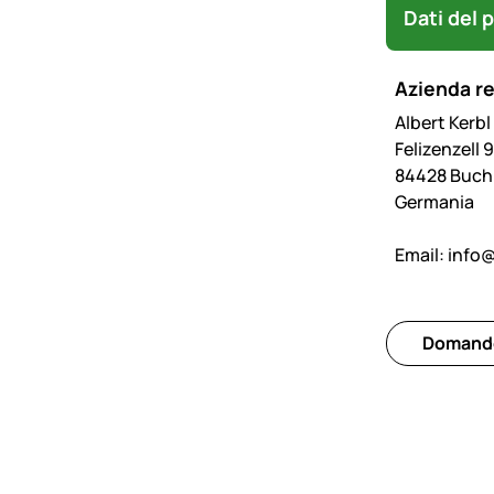
Dati del 
Azienda r
Albert Kerb
Felizenzell 9
84428 Buc
Germania
Email:
info@
Domande 