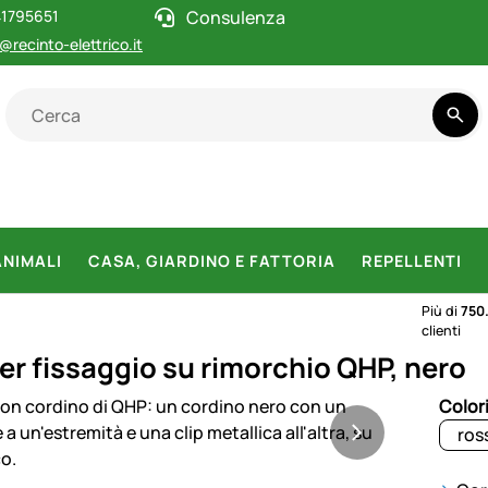
1795651
Consulenza
@recinto-elettrico.it
ANIMALI
CASA, GIARDINO E FATTORIA
REPELLENTI
Più di
750
clienti
er fissaggio su rimorchio QHP, nero
otti
Color
ros