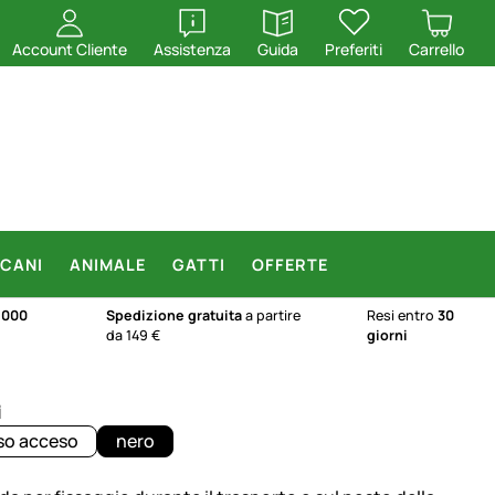
apri
apri
Account Cliente
Assistenza
Guida
Preferiti
Carrello
CANI
ANIMALE
GATTI
OFFERTE
.000
Spedizione gratuita
a partire
Resi entro
30
da 149 €
giorni
i
so acceso
nero