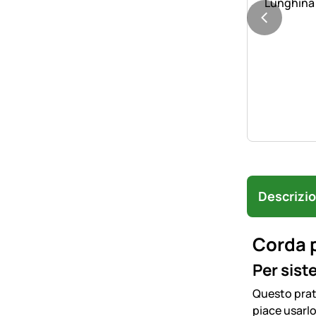
Lunghina
Descrizi
Corda p
Per sist
Questo prat
piace usarlo