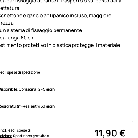
da per fissaggio durante il trasporto o sul posto della
lettatura
chettone e gancio antipanico incluso, maggiore
urezza
 un sistema di fissaggio permanente
da lunga 60 cm
estimento protettivo in plastica protegge il materiale
escl. spese di spedizione
Disponibile
, Consegna:
2 - 5 giorni
4
Resi gratuiti
-
Resi entro 30 giorni
11
,
90
€
rmazioni fiscali:
incl.,
escl. spese di
dizione
Spedizione gratuita a