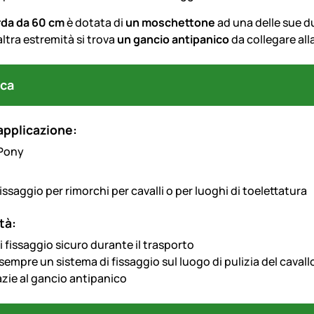
rda da 60 cm
è dotata di
un moschettone
ad una delle sue d
’altra estremità si trova
un gancio antipanico
da collegare all
ca
applicazione:
issaggio per rimorchi per cavalli o per luoghi di toelettatura
tà:
 fissaggio sicuro durante il trasporto
sempre un sistema di fissaggio sul luogo di pulizia del cavall
azie al gancio antipanico