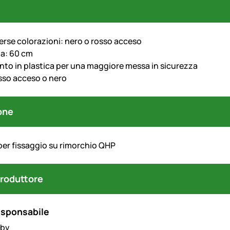
verse colorazioni: nero o rosso acceso
a: 60 cm
nto in plastica per una maggiore messa in sicurezza
osso acceso o nero
one
per fissaggio su rimorchio QHP
produttore
esponsabile
 bv