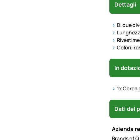
Dettagli
Di due di
Lunghezz
Rivestime
Colori: r
In dotazi
1x Corda 
Dati del 
Azienda r
Brands of Q