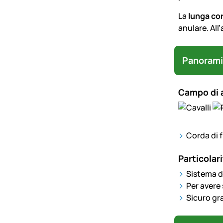
La
lunga co
anulare. All
Panorami
Campo di 
Corda di f
Particolari
Sistema di
Per avere 
Sicuro gr