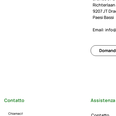
Richterlaan
9207 JT Dr
Paesi Bassi
Email:
info
Domande 
Piè di pagina
Contatto
Assistenza 
Chiamaci!
Contatto