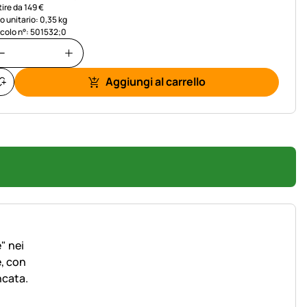
tire da 149 €
o unitario: 0,35 kg
icolo n°: 501532;0
Aggiungi al carrello