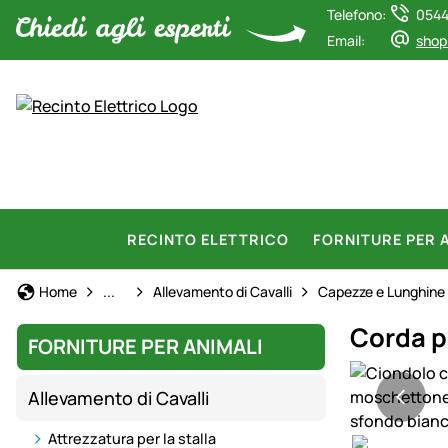
Telefono:
0544
Email:
shop
RECINTO ELETTRICO
FORNITURE PER 
Forniture per animali
Home
...
Allevamento di Cavalli
Capezze e Lunghine
Corda p
FORNITURE PER ANIMALI
Galleria prod
Allevamento di Cavalli
Attrezzatura per la stalla