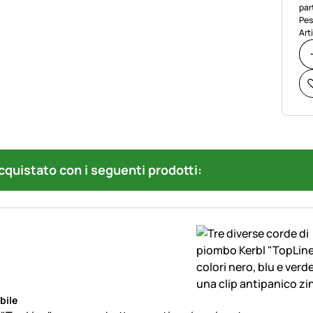
par
Pes
Art
quistato con i seguenti prodotti:
bile