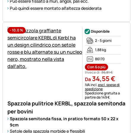
Può essere fissato a muri, angoli, pali ecc.
Può quindi essere montato all'altezza desiderata
-
10,0
%
Disponibile
2 - 5 giorni
1,88 kg
86170
Con 6 o più
Invece di:
36
,
81
€
34
,
55
€
Da
Informazioni fiscali:
IVA incl.
escl. spese di
spedizione
Spedizione gratuita a
partire da 149 €
Spazzola pulitrice KERBL, spazzola semitonda
per bovini
Spazzola semitonda fissa, in pratico formato 50 x 22 x
9cm
Setole della spazzola morbide e flessibili