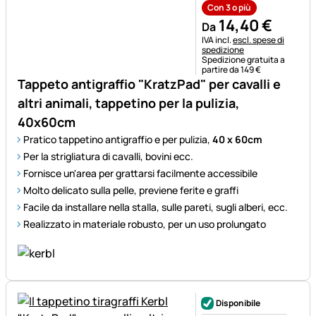
Con 3 o più
14
,
40
€
Da
Informazioni fiscali:
IVA incl.
escl. spese di
spedizione
Spedizione gratuita a
partire da 149 €
Tappeto antigraffio "KratzPad" per cavalli e
altri animali, tappetino per la pulizia,
40x60cm
Pratico tappetino antigraffio e per pulizia,
40 x 60cm
Per la strigliatura di cavalli, bovini ecc.
Fornisce un'area per grattarsi facilmente accessibile
Molto delicato sulla pelle, previene ferite e graffi
Facile da installare nella stalla, sulle pareti, sugli alberi, ecc.
Realizzato in materiale robusto, per un uso prolungato
Disponibile