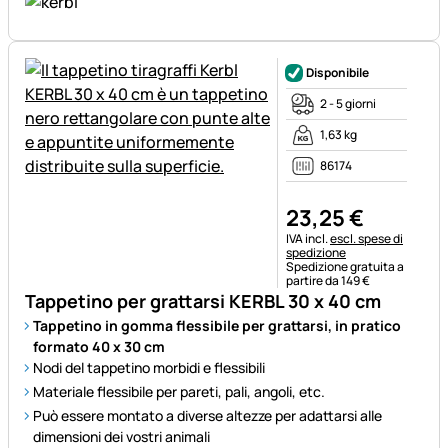
Disponibile
2 - 5 giorni
1,63 kg
86174
23
,
25
€
Informazioni fiscali:
IVA incl.
escl. spese di
spedizione
Spedizione gratuita a
partire da 149 €
Tappetino per grattarsi KERBL 30 x 40 cm
Tappetino in gomma flessibile per grattarsi, in pratico
formato 40 x 30 cm
Nodi del tappetino morbidi e flessibili
Materiale flessibile per pareti, pali, angoli, etc.
Può essere montato a diverse altezze per adattarsi alle
dimensioni dei vostri animali