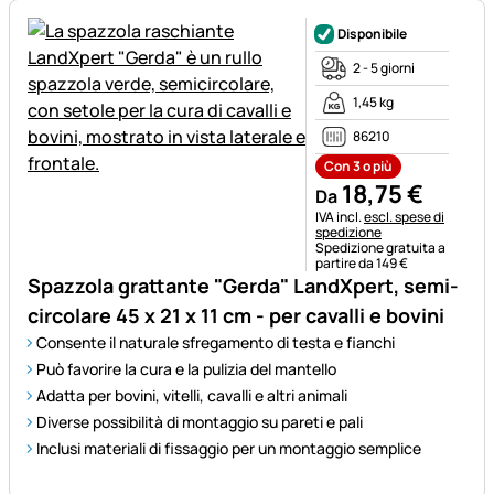
Disponibile
2 - 5 giorni
1,45 kg
86210
Con 3 o più
18
,
75
€
Da
Informazioni fiscali:
IVA incl.
escl. spese di
spedizione
Spedizione gratuita a
partire da 149 €
Spazzola grattante "Gerda" LandXpert, semi-
circolare 45 x 21 x 11 cm - per cavalli e bovini
Consente il naturale sfregamento di testa e fianchi
Può favorire la cura e la pulizia del mantello
Adatta per bovini, vitelli, cavalli e altri animali
Diverse possibilità di montaggio su pareti e pali
Inclusi materiali di fissaggio per un montaggio semplice