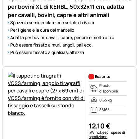
per bovini XL di KERBL, 50x32x11 cm, adatta
per cavalli, bovini, capre e altri animali
Spazzola semicircolare con setole da 6 cm
Per l'igiene e la cura del mantello
Adatta per bovini, cavalli, capre, pecore e molto altro
Può essere fissato a muri, angoli, pali ecc.
Può essere fissato a qualsiasi altezza
Esaurito
Presto
disponibile
0,65 kg
86165
12
,
10
€
Informazioni fiscali:
IVA incl.
escl. spese di
spedizione