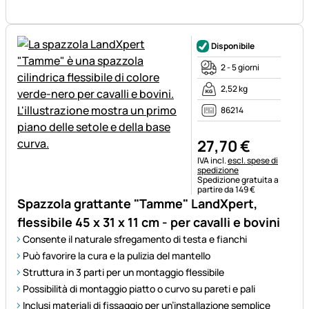
Disponibile
2 - 5 giorni
2,52 kg
86214
27
,
70
€
Informazioni fiscali:
IVA incl.
escl. spese di
spedizione
Spedizione gratuita a
partire da 149 €
Spazzola grattante "Tamme" LandXpert,
flessibile 45 x 31 x 11 cm - per cavalli e bovini
Consente il naturale sfregamento di testa e fianchi
Può favorire la cura e la pulizia del mantello
Struttura in 3 parti per un montaggio flessibile
Possibilità di montaggio piatto o curvo su pareti e pali
Inclusi materiali di fissaggio per un’installazione semplice