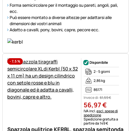
Forma semicircolare per il montaggio su pareti, angoli, pali,
ecc.
Può essere montato a diverse altezze per adattarsi alle
dimensioni dei vostri animali
Adatto a cavalli, pony, bovini, capre, pecore ecc.
-
7,5
%
Disponibile
2 - 5 giorni
2,86 kg
86171
Invece di:
61
,
59
€
56
,
97
€
Informazioni fiscali:
IVA incl.
escl. spese di
spedizione
Spedizione gratuita a
partire da 149 €
Spazzola pulitrice KERBL, spazzola semitonda