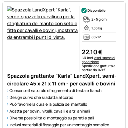
Disponibile
2 - 5 giorni
1,33 kg
86212
22
,
10
€
Informazioni fiscali:
IVA incl.
escl. spese di
spedizione
Spedizione gratuita a
partire da 149 €
Spazzola grattante "Karla" LandXpert, semi-
circolare 45 x 21 x 11 cm - per cavalli e bovini
Consente il naturale sfregamento di testa e fianchi
Design curvo che si adatta al corpo
Può favorire la cura e la pulizia del mantello
Adatta per bovini, vitelli, cavalli e altri animali
Diverse possibilità di montaggio su pareti e pali
Inclusi materiali di fissaggio per un montaggio semplice