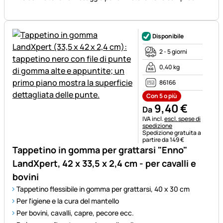
Disponibile
2 - 5 giorni
0,40 kg
86166
Con 5 o più
9
,
40
€
Da
Informazioni fiscali:
IVA incl.
escl. spese di
spedizione
Spedizione gratuita a
partire da 149 €
Tappetino in gomma per grattarsi "Enno"
LandXpert, 42 x 33,5 x 2,4 cm - per cavalli e
bovini
Tappetino flessibile in gomma per grattarsi, 40 x 30 cm
Per l'igiene e la cura del mantello
Per bovini, cavalli, capre, pecore ecc.