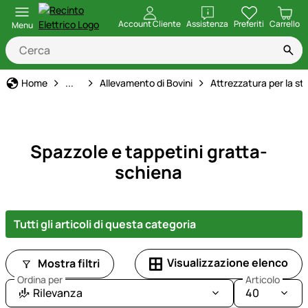
apri
Account Cliente
Assistenza
Preferiti
Carrello
Menu
Forniture per animali
Home
...
Allevamento di Bovini
Attrezzatura per la sta
Spazzole e tappetini gratta-
schiena
Tutti gli articoli di questa categoria
Visualizzazione elenco
Mostra filtri
Ordina per
Articolo
Rilevanza
40