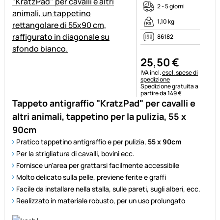
2 - 5 giorni
1,10 kg
86182
25
,
50
€
Informazioni fiscali:
IVA incl.
escl. spese di
spedizione
Spedizione gratuita a
partire da 149 €
Tappeto antigraffio "KratzPad" per cavalli e
altri animali, tappetino per la pulizia, 55 x
90cm
Pratico tappetino antigraffio e per pulizia,
55 x 90cm
Per la strigliatura di cavalli, bovini ecc.
Fornisce un'area per grattarsi facilmente accessibile
Molto delicato sulla pelle, previene ferite e graffi
Facile da installare nella stalla, sulle pareti, sugli alberi, ecc.
Realizzato in materiale robusto, per un uso prolungato