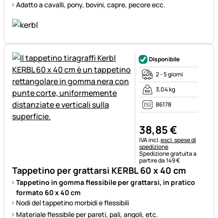
Adatto a cavalli, pony, bovini, capre, pecore ecc.
Disponibile
2 - 5 giorni
3,04 kg
86178
38
,
85
€
Informazioni fiscali:
IVA incl.
escl. spese di
spedizione
Spedizione gratuita a
partire da 149 €
Tappetino per grattarsi KERBL 60 x 40 cm
Tappetino in gomma flessibile per grattarsi, in pratico
formato 60 x 40 cm
Nodi del tappetino morbidi e flessibili
Materiale flessibile per pareti, pali, angoli, etc.