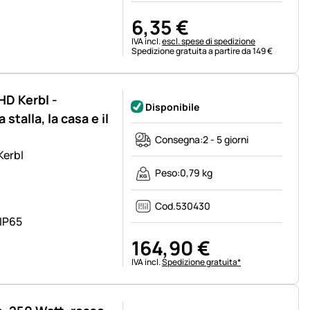
6
,
35
€
Informazioni fiscali:
IVA incl.
escl. spese di spedizione
Spedizione gratuita a partire da 149 €
HD Kerbl -
Disponibile
stalla, la casa e il
Consegna:
2 - 5 giorni
Kerbl
Peso:
0,79 kg
Cod.
530430
 IP65
164
,
90
€
Informazioni fiscali:
IVA incl.
Spedizione gratuita*