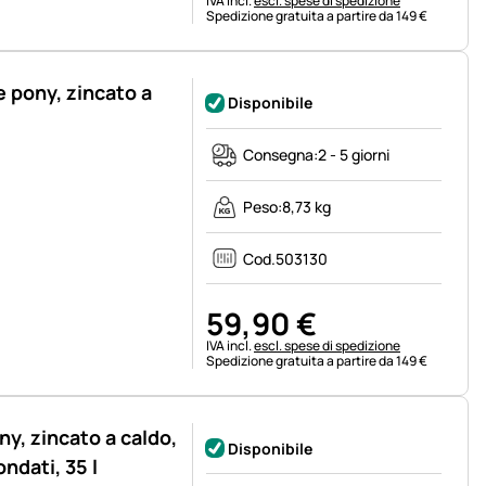
IVA incl.
escl. spese di spedizione
Spedizione gratuita a partire da 149 €
e pony, zincato a
Disponibile
Consegna:
2 - 5 giorni
Peso:
8,73 kg
Cod.
503130
59
,
90
€
Informazioni fiscali:
IVA incl.
escl. spese di spedizione
Spedizione gratuita a partire da 149 €
ny, zincato a caldo,
Disponibile
ndati, 35 l