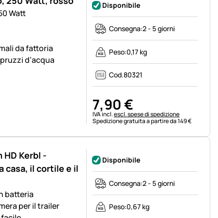
o, 250 Watt, rosso
Disponibile
250 Watt
Consegna:
2 - 5 giorni
mali da fattoria
Peso:
0,17 kg
 spruzzi d’acqua
Cod.
80321
7
,
90
€
Informazioni fiscali:
IVA incl.
escl. spese di spedizione
Spedizione gratuita a partire da 149 €
 HD Kerbl -
Disponibile
asa, il cortile e il
Consegna:
2 - 5 giorni
 batteria
mera per il trailer
Peso:
0,67 kg
facile