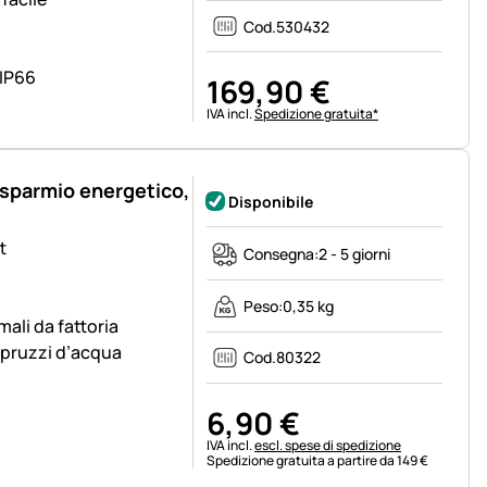
Cod.
530432
 IP66
169
,
90
€
Informazioni fiscali:
IVA incl.
Spedizione gratuita*
isparmio energetico,
Disponibile
t
Consegna:
2 - 5 giorni
Peso:
0,35 kg
mali da fattoria
 spruzzi d’acqua
Cod.
80322
6
,
90
€
Informazioni fiscali:
IVA incl.
escl. spese di spedizione
Spedizione gratuita a partire da 149 €