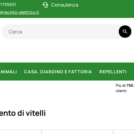
1795651
Consulenza
@recinto-elettrico.it
ANIMALI
CASA, GIARDINO E FATTORIA
REPELLENTI
Più di
750
clienti
nto di vitelli