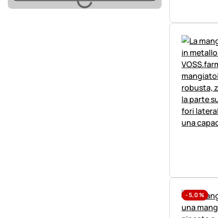
Caricamento
-
5,0
%