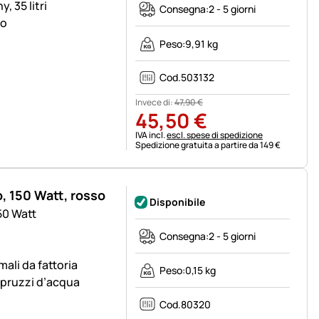
, 35 litri
Consegna:
2 - 5 giorni
co
Peso:
9,91 kg
Cod.
503132
Invece di:
47
,
90
€
45
,
50
€
Informazioni fiscali:
IVA incl.
escl. spese di spedizione
Spedizione gratuita a partire da 149 €
o, 150 Watt, rosso
Disponibile
50 Watt
Consegna:
2 - 5 giorni
mali da fattoria
Peso:
0,15 kg
 spruzzi d’acqua
Cod.
80320