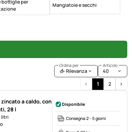
 bottiglie per
Mangiatoie e secchi
ntazione
Ordina per
Articolo
Rilevanza
40
1
2
 zincato a caldo, con
Disponibile
i, 28 l
litri
Consegna:
2 - 5 giorni
co