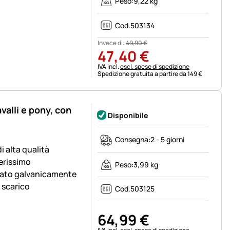
Peso:
9,22 kg
Cod.
503134
Invece di:
49
,
90
€
47
,
40
€
Informazioni fiscali:
IVA incl.
escl. spese di spedizione
Spedizione gratuita a partire da 149 €
valli e pony, con
Disponibile
Consegna:
2 - 5 giorni
i alta qualità
erissimo
Peso:
3,99 kg
ncato galvanicamente
i scarico
Cod.
503125
64
,
99
€
Informazioni fiscali: