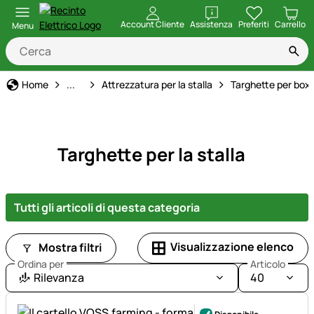
apri
Account Cliente
Assistenza
Preferiti
Carrello
Menu
Allevamento di Cavalli
Home
...
Attrezzatura per la stalla
Targhette per box 
Targhette per la stalla
Tutti gli articoli di questa categoria
Visualizzazione elenco
Mostra filtri
Ordina per
Articolo
Rilevanza
40