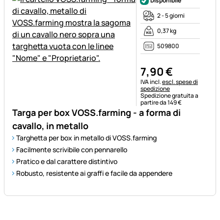
Disponibile
2 - 5 giorni
0,37 kg
509800
7
,
90
€
Informazioni fiscali:
IVA incl.
escl. spese di
spedizione
Spedizione gratuita a
partire da 149 €
Targa per box VOSS.farming - a forma di
cavallo, in metallo
Targhetta per box in metallo di VOSS.farming
Facilmente scrivibile con pennarello
Pratico e dal carattere distintivo
Robusto, resistente ai graffi e facile da appendere
Piè di pagina