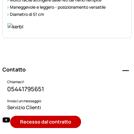
Maneggevole e leggero - posizionamento versatile
Diametro di 51 cm
Piè di pagina
Contatto
Chiamaci!
05441795651
Inviaci un messaggio
Servizio Clienti
Recesso dal contratto