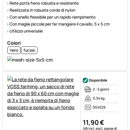
Rete porta fieno robusta e resistente
Realizzata in robusta corda di nylon
Con anello flessibile per un rapido riempimento
Con maglie piccole per far mangiare il cavallo, 5 x 5 cm
Utilizzo universale
Colori
nero
fucsia
Disponibile
2 - 5 giorni
0,34 kg
504529
11
,
90
€
Informazioni fiscali:
IVA incl.
escl. spese di