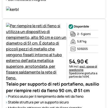
Disponibile
2 - 5 giorni
5,87 kg
509205
54
,
90
€
Informazioni fiscali:
IVA incl.
escl. spese di
spedizione
Spedizione gratuita a
partire da 149 €
Telaio per supporto di reti portafieno, ausilio
per riempire reti da fieno 90 cm, Ø 51 cm
Pratico aiuto per il riempimento delle reti da fieno
Stabile struttura per un supporto sicuro
Molto facile attingere dalle reti da fieno riempite