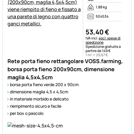
1,88 kg
504534
53
,
40
€
Informazioni fiscali:
IVA incl.
escl. spese di
spedizione
Spedizione gratuita a
partire da 149 €
1 m² =
29
,
67
€
Rete porta fieno rettangolare VOSS.farming,
borsa porta fieno 200x90cm, dimensione
maglia 4,5x4,5cm
borsa porta fieno verde 200 x 90cm
dimensione maglia 4,5 x 4,5cm
in materiale morbido e delicato
riempimento sicuro e facile
per box o pascolo