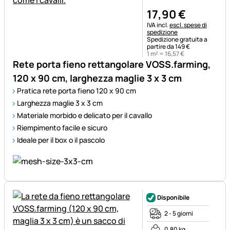
17
,
90
€
Informazioni fiscali:
IVA incl.
escl. spese di
spedizione
Spedizione gratuita a
partire da 149 €
1 m² =
16
,
57
€
Rete porta fieno rettangolare VOSS.farming,
120 x 90 cm, larghezza maglie 3 x 3 cm
Pratica rete porta fieno 120 x 90 cm
Larghezza maglie 3 x 3 cm
Materiale morbido e delicato per il cavallo
Riempimento facile e sicuro
Ideale per il box o il pascolo
Disponibile
2 - 5 giorni
0,80 kg