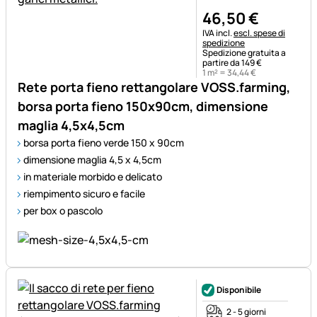
46
,
50
€
Informazioni fiscali:
IVA incl.
escl. spese di
spedizione
Spedizione gratuita a
partire da 149 €
1 m² =
34
,
44
€
Rete porta fieno rettangolare VOSS.farming,
borsa porta fieno 150x90cm, dimensione
maglia 4,5x4,5cm
borsa porta fieno verde 150 x 90cm
dimensione maglia 4,5 x 4,5cm
in materiale morbido e delicato
riempimento sicuro e facile
per box o pascolo
Disponibile
2 - 5 giorni