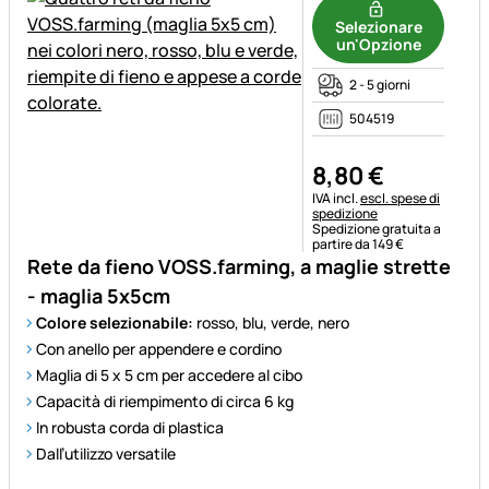
Selezionare
un'Opzione
2 - 5 giorni
504519
8
,
80
€
Informazioni fiscali:
IVA incl.
escl. spese di
spedizione
Spedizione gratuita a
partire da 149 €
Rete da fieno VOSS.farming, a maglie strette
- maglia 5x5cm
Colore selezionabile:
rosso, blu, verde, nero
Con anello per appendere e cordino
Maglia di 5 x 5 cm per accedere al cibo
Capacità di riempimento di circa 6 kg
In robusta corda di plastica
Dall’utilizzo versatile