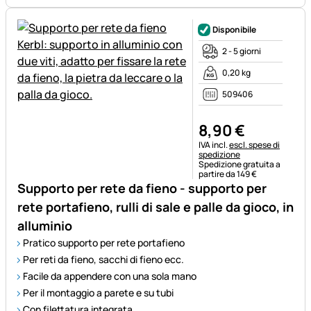
Disponibile
2 - 5 giorni
0,20 kg
509406
8
,
90
€
Informazioni fiscali:
IVA incl.
escl. spese di
spedizione
Spedizione gratuita a
partire da 149 €
Supporto per rete da fieno - supporto per
rete portafieno, rulli di sale e palle da gioco, in
alluminio
Pratico supporto per rete portafieno
Per reti da fieno, sacchi di fieno ecc.
Facile da appendere con una sola mano
Per il montaggio a parete e su tubi
Con filettatura integrata