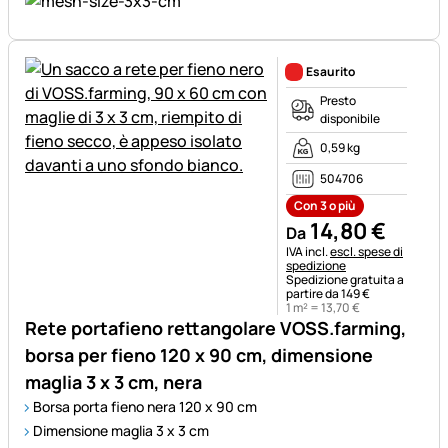
Esaurito
Presto
disponibile
0,59 kg
504706
Con 3 o più
14
,
80
€
Da
Informazioni fiscali:
IVA incl.
escl. spese di
spedizione
Spedizione gratuita a
partire da 149 €
1 m² =
13
,
70
€
Rete portafieno rettangolare VOSS.farming,
borsa per fieno 120 x 90 cm, dimensione
maglia 3 x 3 cm, nera
Borsa porta fieno nera 120 x 90 cm
Dimensione maglia 3 x 3 cm