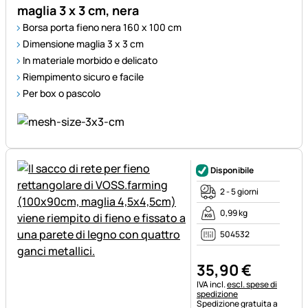
maglia 3 x 3 cm, nera
Borsa porta fieno nera 160 x 100 cm
Dimensione maglia 3 x 3 cm
In materiale morbido e delicato
Riempimento sicuro e facile
Per box o pascolo
Disponibile
2 - 5 giorni
0,99 kg
504532
35
,
90
€
Informazioni fiscali:
IVA incl.
escl. spese di
spedizione
Spedizione gratuita a