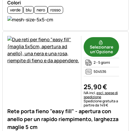
Colori
verde
blu
nero
rosso
Selezionare
un'Opzione
2 - 5 giorni
504536
25
,
90
€
Informazioni fiscali:
IVA incl.
escl. spese di
spedizione
Spedizione gratuita a
partire da 149 €
Rete porta fieno "easy fill" - apertura con
anello per un rapido riempimento, larghezza
maglie 5 cm