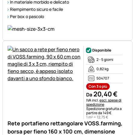
In materiale morbido e delicato
Riempimento sicuro e facile
Per box o pascolo
Disponibile
2 - 5 giorni
0,82 kg
504707
Con 3 o più
20
,
40
€
Da
Informazioni fiscali:
IVA incl.
escl. spese di
spedizione
Spedizione gratuita a
partire da 149 €
1 m² =
12
,
75
€
Rete portafieno rettangolare VOSS.farming,
borsa per fieno 160 x 100 cm, dimensione