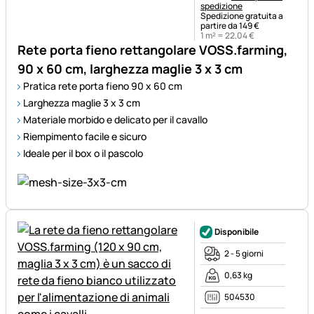
spedizione
Spedizione gratuita a
partire da 149 €
1 m² =
22
,
04
€
Rete porta fieno rettangolare VOSS.farming,
90 x 60 cm, larghezza maglie 3 x 3 cm
Pratica rete porta fieno 90 x 60 cm
Larghezza maglie 3 x 3 cm
Materiale morbido e delicato per il cavallo
Riempimento facile e sicuro
Ideale per il box o il pascolo
Disponibile
2 - 5 giorni
0,63 kg
504530