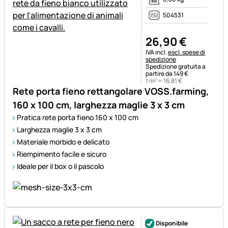
504531
26
,
90
€
Informazioni fiscali:
IVA incl.
escl. spese di
spedizione
Spedizione gratuita a
partire da 149 €
1 m² =
16
,
81
€
Rete porta fieno rettangolare VOSS.farming,
160 x 100 cm, larghezza maglie 3 x 3 cm
Pratica rete porta fieno 160 x 100 cm
Larghezza maglie 3 x 3 cm
Materiale morbido e delicato
Riempimento facile e sicuro
Ideale per il box o il pascolo
Disponibile