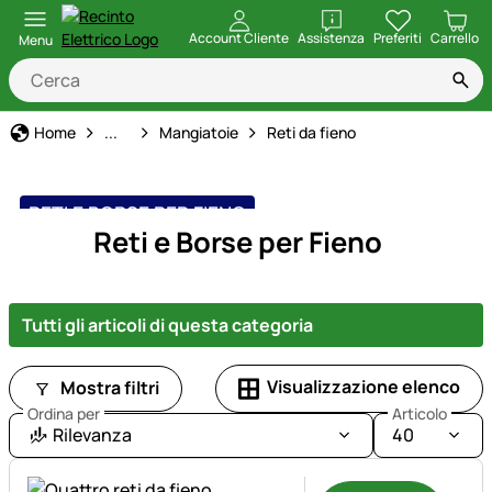
apri
Account Cliente
Assistenza
Preferiti
Carrello
Menu
Allevamento di Cavalli
Home
...
Mangiatoie
Reti da fieno
RETI E BORSE PER FIENO
Reti e Borse per Fieno
Tutti gli articoli di questa categoria
Visualizzazione elenco
Mostra filtri
Ordina per
Articolo
Rilevanza
40