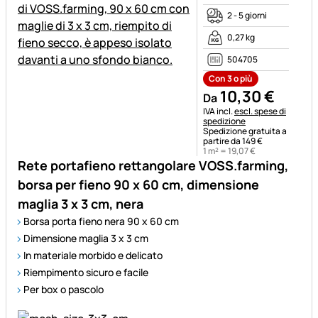
2 - 5 giorni
0,27 kg
504705
Con 3 o più
10
,
30
€
Da
Informazioni fiscali:
IVA incl.
escl. spese di
spedizione
Spedizione gratuita a
partire da 149 €
1 m² =
19
,
07
€
Rete portafieno rettangolare VOSS.farming,
borsa per fieno 90 x 60 cm, dimensione
maglia 3 x 3 cm, nera
Borsa porta fieno nera 90 x 60 cm
Dimensione maglia 3 x 3 cm
In materiale morbido e delicato
Riempimento sicuro e facile
Per box o pascolo