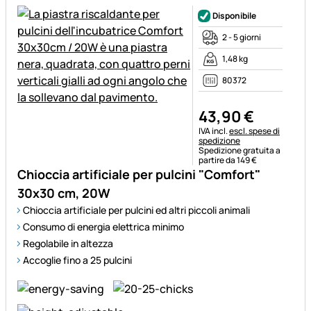
Disponibile
2 - 5 giorni
1,48 kg
80372
43
,
90
€
Informazioni fiscali:
IVA incl.
escl. spese di
spedizione
Spedizione gratuita a
partire da 149 €
Chioccia artificiale per pulcini "Comfort"
30x30 cm, 20W
Chioccia artificiale per pulcini ed altri piccoli animali
Consumo di energia elettrica minimo
Regolabile in altezza
Accoglie fino a 25 pulcini