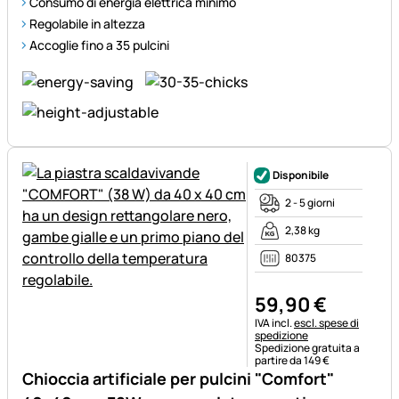
Consumo di energia elettrica minimo
Regolabile in altezza
Accoglie fino a 35 pulcini
Disponibile
2 - 5 giorni
2,38 kg
80375
59
,
90
€
Informazioni fiscali:
IVA incl.
escl. spese di
spedizione
Spedizione gratuita a
partire da 149 €
Chioccia artificiale per pulcini "Comfort"