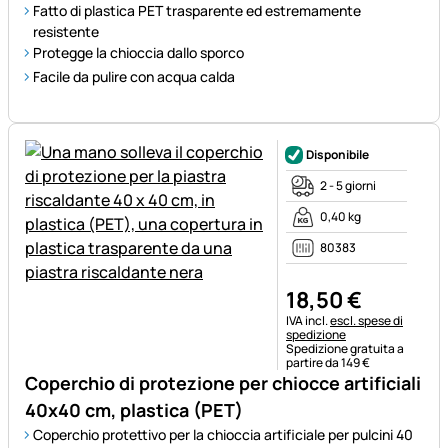
Fatto di plastica PET trasparente ed estremamente
resistente
Protegge la chioccia dallo sporco
Facile da pulire con acqua calda
Disponibile
2 - 5 giorni
0,40 kg
80383
18
,
50
€
Informazioni fiscali:
IVA incl.
escl. spese di
spedizione
Spedizione gratuita a
partire da 149 €
Coperchio di protezione per chiocce artificiali
40x40 cm, plastica (PET)
Coperchio protettivo per la chioccia artificiale per pulcini 40