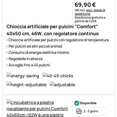
69
,
90
€
Informazioni fiscali:
IVA incl.
escl. spese di
spedizione
Spedizione gratuita a
partire da 149 €
Chioccia artificiale per pulcini "Comfort"
40x50 cm, 46W, con regolatore continuo
Chioccia artificiale per pulcini con regolatore di temperatura
Per pulcini ed altri piccoli animali
Consumo di energia elettrica minimo
Regolabile in altezza
Accoglie fino a 45 pulcini
Disponibile
2 - 5 giorni