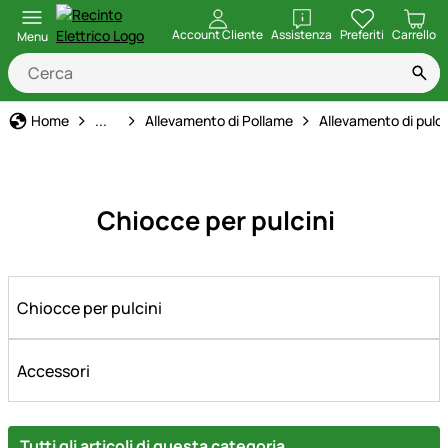
apri
Account Cliente
Assistenza
Preferiti
Carrello
Menu
Forniture per animali
Home
...
Allevamento di Pollame
Allevamento di pulci
Chiocce per pulcini
Chiocce per pulcini
Accessori
Tutti gli articoli di questa categoria