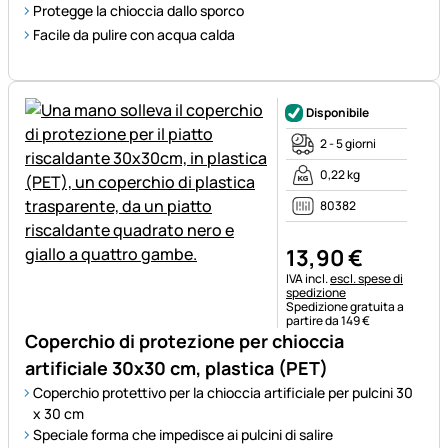
Protegge la chioccia dallo sporco
Facile da pulire con acqua calda
Disponibile
2 - 5 giorni
0,22 kg
80382
13
,
90
€
Informazioni fiscali:
IVA incl.
escl. spese di
spedizione
Spedizione gratuita a
partire da 149 €
Coperchio di protezione per chioccia
artificiale 30x30 cm, plastica (PET)
Coperchio protettivo per la chioccia artificiale per pulcini 30
x 30 cm
Speciale forma che impedisce ai pulcini di salire