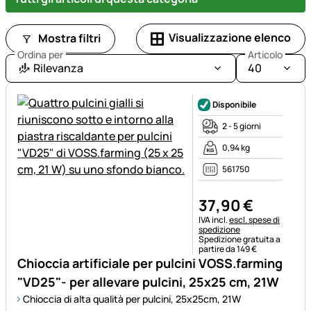
Visualizzazione elenco
Mostra filtri
Ordina per
Articolo
Rilevanza
40
Disponibile
2 - 5 giorni
0,94 kg
561750
37
,
90
€
Informazioni fiscali:
IVA incl.
escl. spese di
spedizione
Spedizione gratuita a
partire da 149 €
Chioccia artificiale per pulcini VOSS.farming
"VD25"- per allevare pulcini, 25x25 cm, 21W
Chioccia di alta qualità per pulcini, 25x25cm, 21W