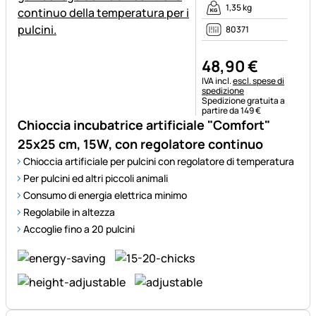
1,35 kg
80371
48
,
90
€
Informazioni fiscali:
IVA incl.
escl. spese di
spedizione
Spedizione gratuita a
partire da 149 €
Chioccia incubatrice artificiale "Comfort"
25x25 cm, 15W, con regolatore continuo
Chioccia artificiale per pulcini con regolatore di temperatura
Per pulcini ed altri piccoli animali
Consumo di energia elettrica minimo
Regolabile in altezza
Accoglie fino a 20 pulcini