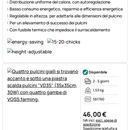
Distribuzione uniforme del calore, con autoregolazione
Basso consumo energetico, risparmio e efficienza energetica
Regolabile in altezza, per adattarla alle dimensioni del pulcino
Per un allevamento di successo dei pulcini
Con fusibile termico che impedisce il surriscaldamento
Disponibile
2 - 5 giorni
1,53 kg
561760
46
,
00
€
Informazioni fiscali:
IVA incl.
escl. spese di
spedizione
Spedizione gratuita a