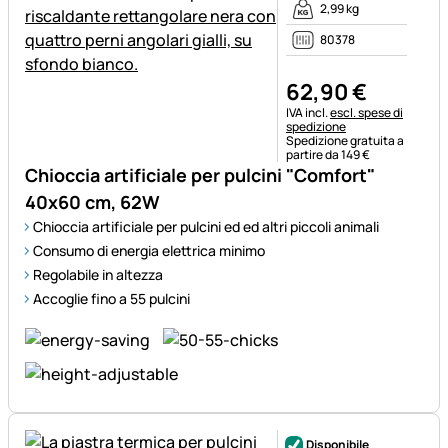
2,99 kg
80378
62
,
90
€
Informazioni fiscali:
IVA incl.
escl. spese di
spedizione
Spedizione gratuita a
partire da 149 €
Chioccia artificiale per pulcini "Comfort"
40x60 cm, 62W
Chioccia artificiale per pulcini ed ed altri piccoli animali
Consumo di energia elettrica minimo
Regolabile in altezza
Accoglie fino a 55 pulcini
Disponibile