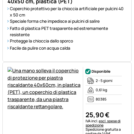
40x50 cm, plastica (PET)
Coperchio protettivo per la chioccia artificiale per pulcini 40
x 50 cm
Speciale forma che impedisce ai pulcini di salire
Fatto di plastica PET trasparente ed estremamente
resistente
Protegge la chioccia dallo sporco
Facile da pulire con acqua calda
Disponibile
2 - 5 giorni
0,61 kg
80385
25
,
90
€
Informazioni fiscali:
IVA incl.
escl. spese di
spedizione
Spedizione gratuita a
partire da 149 €