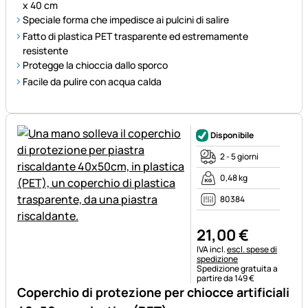
x 40 cm
Speciale forma che impedisce ai pulcini di salire
Fatto di plastica PET trasparente ed estremamente
resistente
Protegge la chioccia dallo sporco
Facile da pulire con acqua calda
Disponibile
2 - 5 giorni
0,48 kg
80384
21
,
00
€
Informazioni fiscali:
IVA incl.
escl. spese di
spedizione
Spedizione gratuita a
partire da 149 €
Coperchio di protezione per chiocce artificiali