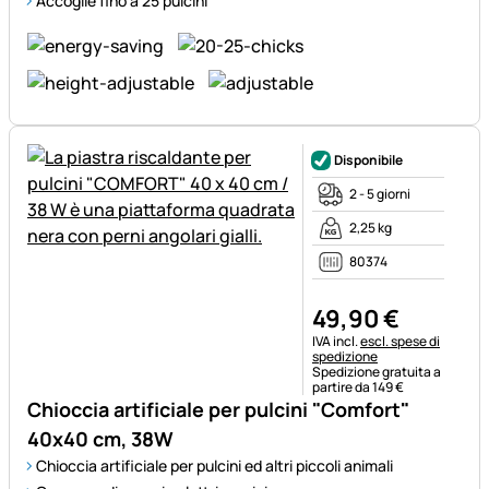
Accoglie fino a 25 pulcini
Disponibile
2 - 5 giorni
2,25 kg
80374
49
,
90
€
Informazioni fiscali:
IVA incl.
escl. spese di
spedizione
Spedizione gratuita a
partire da 149 €
Chioccia artificiale per pulcini "Comfort"
40x40 cm, 38W
Chioccia artificiale per pulcini ed altri piccoli animali