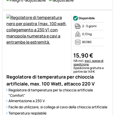
Disponibile
2 - 5 giorni
0,13 kg
80380
15
,
90
€
Informazioni fiscali:
IVA incl.
escl. spese di
spedizione
Spedizione gratuita a
partire da 149 €
Regolatore di temperatura per chioccia
artificiale, max. 100 Watt, attacco 220 V
Regolatore di temperatura per la chioccia artificiale
"Comfort"
Alimentazione a 230 V
Facile da utilizzare, si collega al cavo della chioccia artificiale
Temperatura regolabile