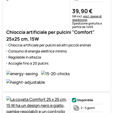
39
,
90
€
Informazioni fiscali:
IVA incl.
escl. spese di
spedizione
Spedizione gratuita a
partire da 149 €
Chioccia artificiale per pulcini "Comfort"
25x25 cm, 15W
Chioccia artificiale per pulcini ed altri piccoli animali
Consumo di energia elettrica minimo
Regolabile in altezza
Accoglie fino a 20 pulcini.
Disponibile
2 - 5 giorni