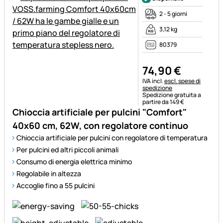
2 - 5 giorni
3,12 kg
80379
74
,
90
€
Informazioni fiscali:
IVA incl.
escl. spese di
spedizione
Spedizione gratuita a
partire da 149 €
Chioccia artificiale per pulcini "Comfort"
40x60 cm, 62W, con regolatore continuo
Chioccia artificiale per pulcini con regolatore di temperatura
Per pulcini ed altri piccoli animali
Consumo di energia elettrica minimo
Regolabile in altezza
Accoglie fino a 55 pulcini