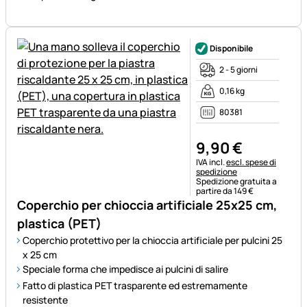
Disponibile
2 - 5 giorni
0,16 kg
80381
9
,
90
€
Informazioni fiscali:
IVA incl.
escl. spese di
spedizione
Spedizione gratuita a
partire da 149 €
Coperchio per chioccia artificiale 25x25 cm,
plastica (PET)
Coperchio protettivo per la chioccia artificiale per pulcini 25
x 25 cm
Speciale forma che impedisce ai pulcini di salire
Fatto di plastica PET trasparente ed estremamente
resistente