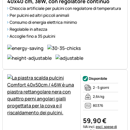
40x40 cm, 38W, con regolatore continuo
Chioccia artificiale per pulcini con regolatore di temperatura
Per pulcini ed altri piccoli animali
Consumo di energia elettrica minimo
Regolabile in altezza
Accoglie fino a 35 pulcini
Disponibile
2 - 5 giorni
2,64 kg
80376
59
,
90
€
Informazioni fiscali:
IVA incl.
escl. spese di