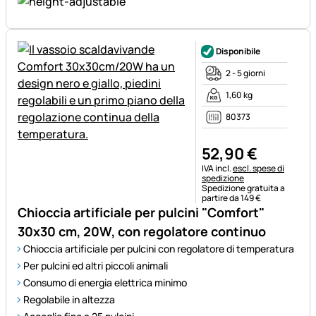
Disponibile
2 - 5 giorni
1,60 kg
80373
52
,
90
€
Informazioni fiscali:
IVA incl.
escl. spese di
spedizione
Spedizione gratuita a
partire da 149 €
Chioccia artificiale per pulcini "Comfort"
30x30 cm, 20W, con regolatore continuo
Chioccia artificiale per pulcini con regolatore di temperatura
Per pulcini ed altri piccoli animali
Consumo di energia elettrica minimo
Regolabile in altezza