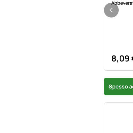
Abbeverat
8
,
09
Spesso ac