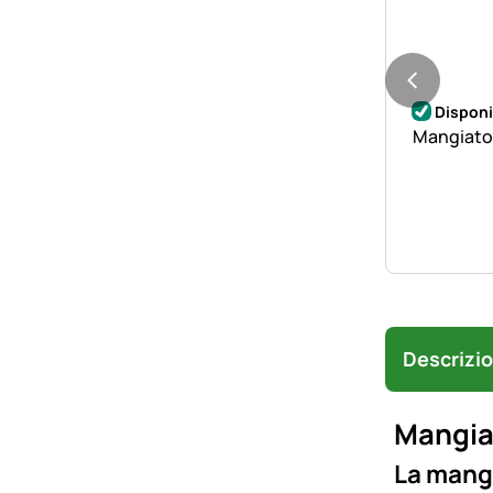
Disponi
Mangiatoi
Descrizi
Mangiat
La mangi