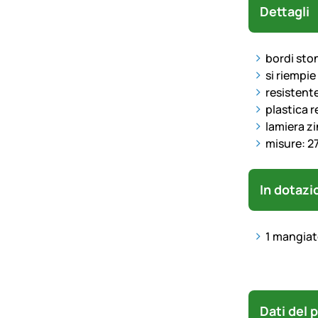
Dettagli
bordi sto
si riempie
resistente
plastica r
lamiera z
misure: 2
In dotazi
1 mangiat
Dati del 