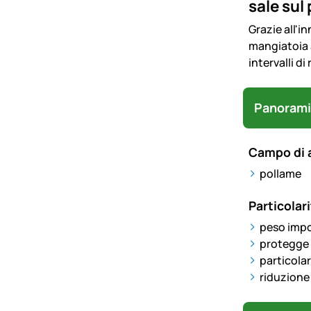
sale sul
Grazie all'i
mangiatoia a
intervalli d
Panorami
Campo di 
pollame
Particolari
peso impos
protegge 
particola
riduzione 