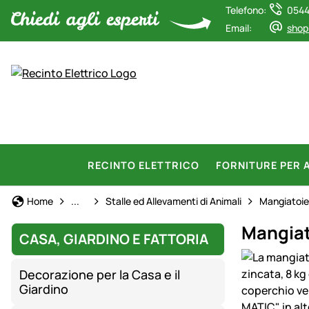
Telefono:
0544
Email:
shop
RECINTO ELETTRICO
FORNITURE PER 
Casa, Giardino e Fattoria
Home
...
Stalle ed Allevamenti di Animali
Mangiatoie 
Mangiat
CASA, GIARDINO E FATTORIA
Galleria prod
Decorazione per la Casa e il
Giardino