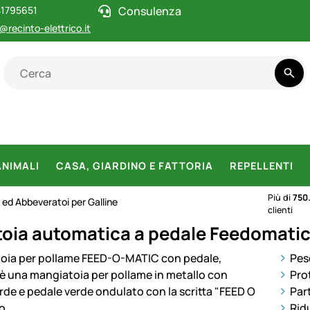
1795651
Consulenza
@recinto-elettrico.it
ANIMALI
CASA, GIARDINO E FATTORIA
REPELLENTI
Più di
750
ed Abbeveratoi per Galline
clienti
oia automatica a pedale Feedomatic,
otti
Pes
Pro
Par
Ridu