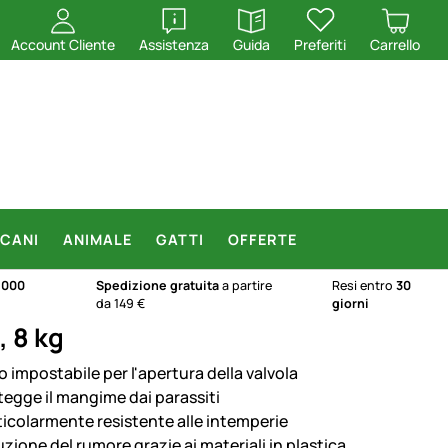
apri
apri
Account Cliente
Assistenza
Guida
Preferiti
Carrello
CANI
ANIMALE
GATTI
OFFERTE
.000
Spedizione gratuita
a partire
Resi entro
30
da 149 €
giorni
 8 kg
o impostabile per l'apertura della valvola
tegge il mangime dai parassiti
ticolarmente resistente alle intemperie
zione del rumore grazie ai materiali in plastica