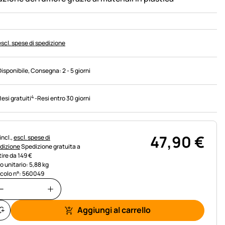
escl. spese di spedizione
Disponibile
, Consegna:
2 - 5 giorni
4
Resi gratuiti
-
Resi entro 30 giorni
47
,
90
€
rmazioni fiscali:
incl.,
escl. spese di
dizione
Spedizione gratuita a
tire da 149 €
o unitario: 5,88 kg
icolo n°: 560049
Aggiungi al carrello