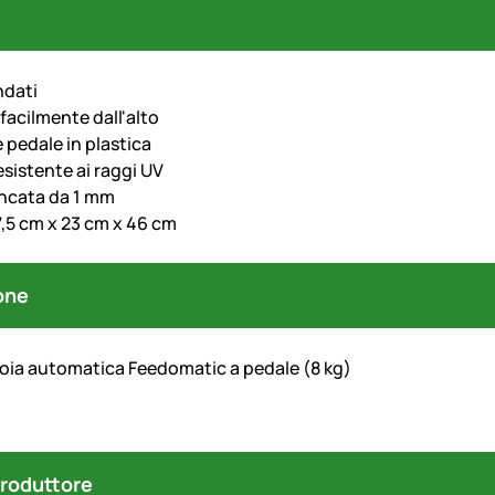
ndati
 facilmente dall'alto
 pedale in plastica
esistente ai raggi UV
incata da 1 mm
7,5 cm x 23 cm x 46 cm
one
oia automatica Feedomatic a pedale (8 kg)
produttore