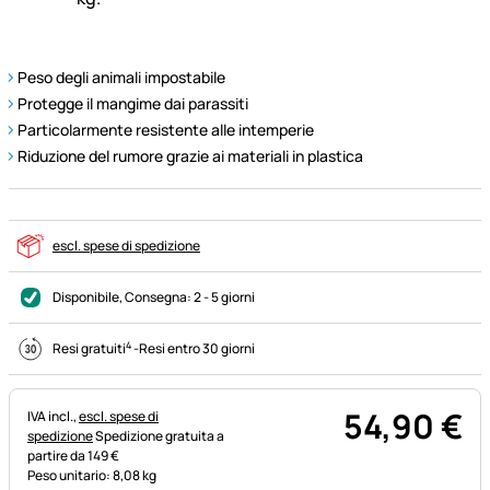
Peso degli animali impostabile
Protegge il mangime dai parassiti
Particolarmente resistente alle intemperie
Riduzione del rumore grazie ai materiali in plastica
escl. spese di spedizione
Disponibile
, Consegna:
2 - 5 giorni
4
Resi gratuiti
-
Resi entro 30 giorni
54
,
90
€
Informazioni fiscali:
IVA incl.,
escl. spese di
spedizione
Spedizione gratuita a
partire da 149 €
Peso unitario: 8,08 kg