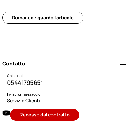
Domande riguardo l'articolo
Piè di pagina
Contatto
Chiamaci!
05441795651
Inviaci un messaggio
Servizio Clienti
Recesso dal contratto