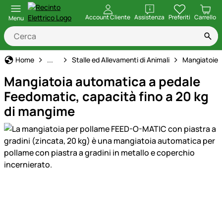
apri
Account Cliente
Assistenza
Preferiti
Carrello
Menu
Casa, Giardino e Fattoria
Home
...
Stalle ed Allevamenti di Animali
Mangiatoie e
Mangiatoia automatica a pedale
Feedomatic, capacità fino a 20 kg
di mangime
Galleria prodotti