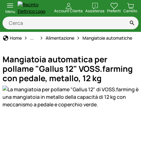
apri
Account Cliente
Assistenza
Preferiti
Carrello
Menu
Allevamento di Pollame
Home
...
Alimentazione
Mangiatoie automatiche
Mangiatoia automatica per
pollame "Gallus 12" VOSS.farming
con pedale, metallo, 12 kg
Galleria prodotti