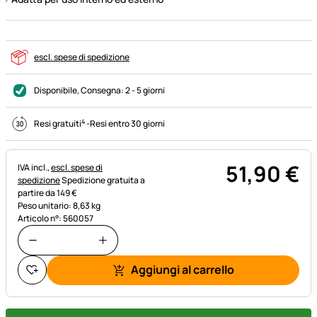
escl. spese di spedizione
Disponibile
, Consegna:
2 - 5 giorni
4
Resi gratuiti
-
Resi entro 30 giorni
51
,
90
€
Informazioni fiscali:
IVA incl.,
escl. spese di
spedizione
Spedizione gratuita a
partire da 149 €
Peso unitario: 8,63 kg
Articolo n°: 560057
Aggiungi al carrello