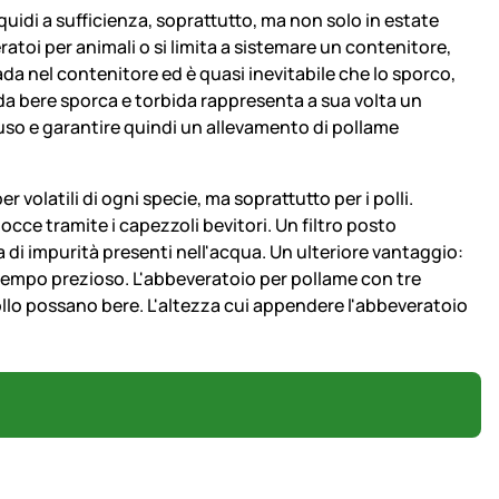
idi a sufficienza, soprattutto, ma non solo in estate
toi per animali o si limita a sistemare un contenitore,
a nel contenitore ed è quasi inevitabile che lo sporco,
 da bere sporca e torbida rappresenta a sua volta un
iuso e garantire quindi un allevamento di pollame
volatili di ogni specie, ma soprattutto per i polli.
occe tramite i capezzoli bevitori. Un filtro posto
a di impurità presenti nell'acqua. Un ulteriore vantaggio:
 tempo prezioso. L'abbeveratoio per pollame con tre
ollo possano bere. L'altezza cui appendere l'abbeveratoio