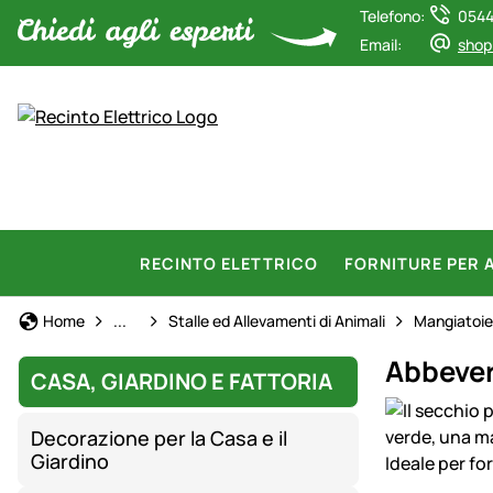
Telefono:
0544
Email:
shop
RECINTO ELETTRICO
FORNITURE PER 
Casa, Giardino e Fattoria
Home
...
Stalle ed Allevamenti di Animali
Mangiatoie 
Abbevera
CASA, GIARDINO E FATTORIA
Galleria prod
Decorazione per la Casa e il
Giardino