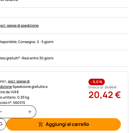
escl. spese di spedizione
Disponibile
, Consegna:
2 - 5 giorni
4
Resi gratuiti
-
Resi entro 30 giorni
rmazioni fiscali:
incl.,
escl. spese di
-
5,0
%
dizione
Spedizione gratuita a
Invece di:
21
,
50
€
20
,
42
€
tire da 149 €
o unitario: 0,93 kg
icolo n°: 560315
Aggiungi al carrello