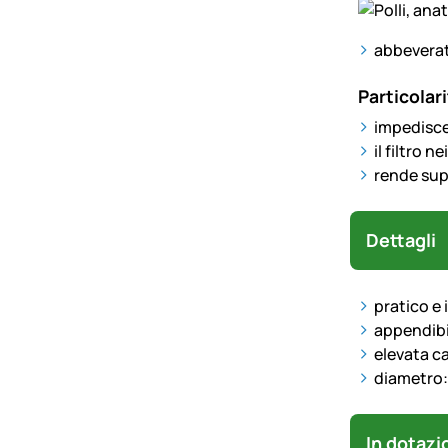
abbeverat
Particolari
impedisce
il filtro 
rende sup
Dettagli
pratico e 
appendibil
elevata cap
diametro:
In dotazi