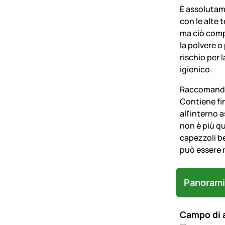
È assolutame
con le alte 
ma ci
ò
compo
la polvere o
rischio per 
igienico.
Raccomandiam
Contiene fin
all'interno 
non è pi
ù
qu
capezzoli be
pu
ò
essere r
Panorami
Campo di 