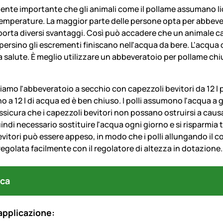
nte importante che gli animali come il pollame assumano liqu
temperature. La maggior parte delle persone opta per abbevera
rta diversi svantaggi. Così pu
ò
accadere che un animale cad
 persino gli escrementi finiscano nell'acqua da bere. L'acqua
la salute. È meglio utilizzare un abbeveratoio per pollame ch
o l'abbeveratoio a secchio con capezzoli bevitori da 12 l per 
o a 12 l di acqua ed è ben chiuso. I polli assumono l'acqua a g
assicura che i capezzoli bevitori non possano ostruirsi a caus
indi necessario sostituire l'acqua ogni giorno e si risparmia
vitori pu
ò
essere appeso, in modo che i polli allungando il c
egolata facilmente con il regolatore di altezza in dotazione.
ca
applicazione: