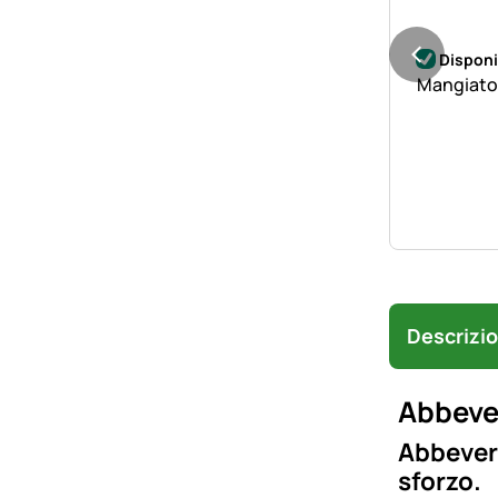
Disponi
Mangiatoi
Descrizi
Abbever
Abbevera
sforzo.