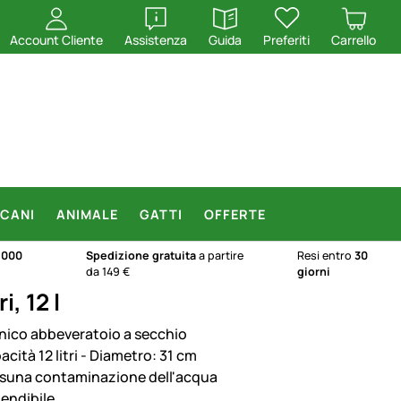
apri
apri
Account Cliente
Assistenza
Guida
Preferiti
Carrello
CANI
ANIMALE
GATTI
OFFERTE
.000
Spedizione gratuita
a partire
Resi entro
30
da 149 €
giorni
, 12 l
enico abbeveratoio a secchio
cità 12 litri - Diametro: 31 cm
suna contaminazione dell'acqua
endibile