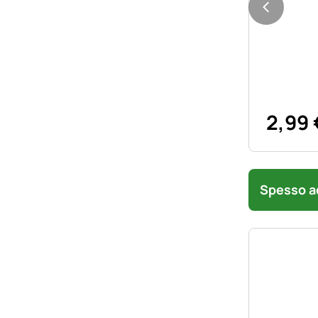
2
,
99
Spesso ac