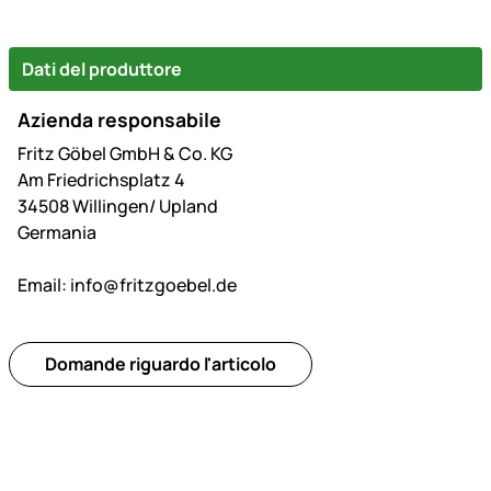
Dati del produttore
Azienda responsabile
Fritz Göbel GmbH & Co. KG
Am Friedrichsplatz 4
34508 Willingen/ Upland
Germania
Email:
info@fritzgoebel.de
Domande riguardo l'articolo
Piè di pagina