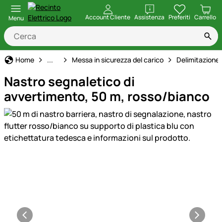
apri
Account Cliente
Assistenza
Preferiti
Carrello
Menu
Casa, Giardino e Fattoria
Home
...
Messa in sicurezza del carico
Delimitazione 
Nastro segnaletico di
avvertimento, 50 m, rosso/bianco
Galleria prodotti