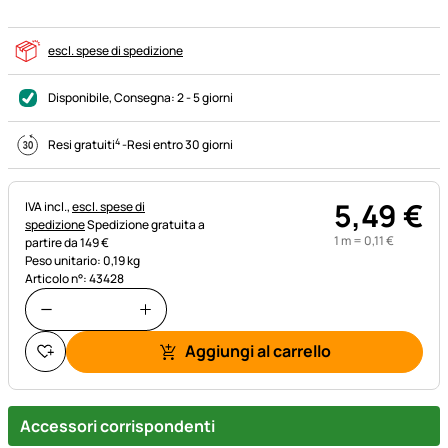
escl. spese di spedizione
Disponibile
, Consegna:
2 - 5 giorni
4
Resi gratuiti
-
Resi entro 30 giorni
5
,
49
€
Informazioni fiscali:
IVA incl.,
escl. spese di
spedizione
Spedizione gratuita a
1 m =
0
,
11
€
partire da 149 €
Peso unitario: 0,19 kg
Articolo n°: 43428
Aggiungi al carrello
Accessori corrispondenti