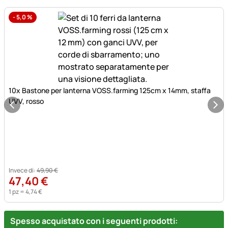
-
5,0
%
10x Bastone per lanterna VOSS.farming 125cm x 14mm, staffa
UVV, rosso
Invece di:
49
,
90
€
47
,
40
€
1 pz =
4
,
74
€
Spesso acquistato con i seguenti prodotti: