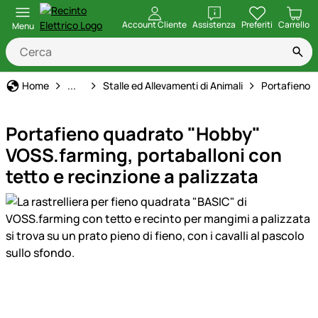
apri
Account Cliente
Assistenza
Preferiti
Carrello
Menu
Casa, Giardino e Fattoria
Home
...
Stalle ed Allevamenti di Animali
Portafieno
Portafieno quadrato "Hobby"
VOSS.farming, portaballoni con
tetto e recinzione a palizzata
Galleria prodotti