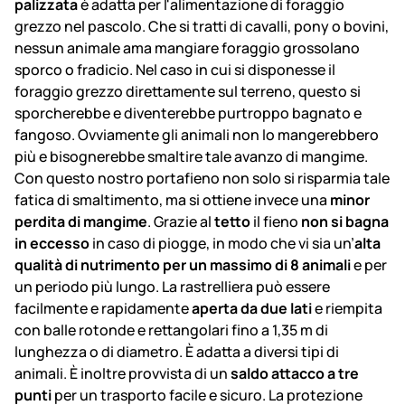
palizzata
è adatta per l'alimentazione di foraggio
grezzo nel pascolo. Che si tratti di cavalli, pony o bovini,
nessun animale ama mangiare foraggio grossolano
sporco o fradicio. Nel caso in cui si disponesse il
foraggio grezzo direttamente sul terreno, questo si
sporcherebbe e diventerebbe purtroppo bagnato e
fangoso. Ovviamente gli animali non lo mangerebbero
più e bisognerebbe smaltire tale avanzo di mangime.
Con questo nostro portafieno non solo si risparmia tale
fatica di smaltimento, ma si ottiene invece una
minor
perdita di mangime
. Grazie al
tetto
il fieno
non si bagna
in eccesso
in caso di piogge, in modo che vi sia un’
alta
qualità di nutrimento per un massimo di 8 animali
e per
un periodo più lungo. La rastrelliera può essere
facilmente e rapidamente
aperta da due lati
e riempita
con balle rotonde e rettangolari fino a 1,35 m di
lunghezza o di diametro. È adatta a diversi tipi di
animali. È inoltre provvista di un
saldo attacco a tre
punti
per un trasporto facile e sicuro. La protezione