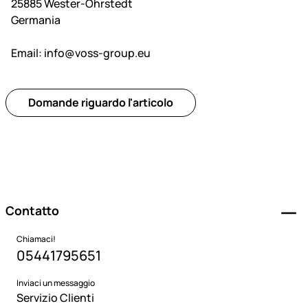
25885 Wester-Ohrstedt
Germania
Email:
info@voss-group.eu
Domande riguardo l'articolo
Piè di pagina
Contatto
Chiamaci!
05441795651
Inviaci un messaggio
Servizio Clienti