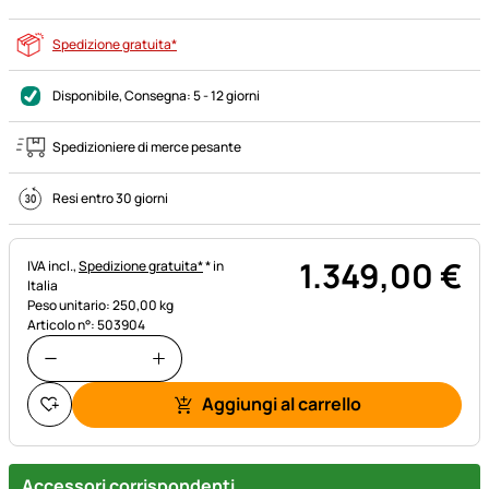
Spedizione gratuita*
Disponibile
, Consegna:
5 - 12 giorni
Spedizioniere di merce pesante
Resi entro 30 giorni
1.349
,
00
€
Informazioni fiscali:
IVA incl.,
Spedizione gratuita*
* in
Italia
Peso unitario: 250,00 kg
Articolo n°: 503904
Aggiungi al carrello
Accessori corrispondenti