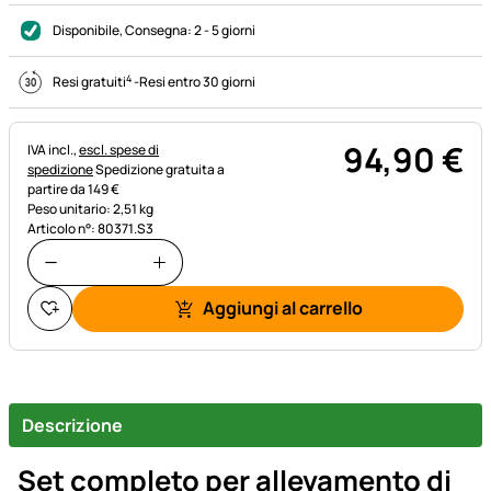
Disponibile
, Consegna:
2 - 5 giorni
4
Resi gratuiti
-
Resi entro 30 giorni
94
,
90
€
Informazioni fiscali:
IVA incl.,
escl. spese di
spedizione
Spedizione gratuita a
partire da 149 €
Peso unitario: 2,51 kg
Articolo n°: 80371.S3
Aggiungi al carrello
Descrizione
Set completo per allevamento di