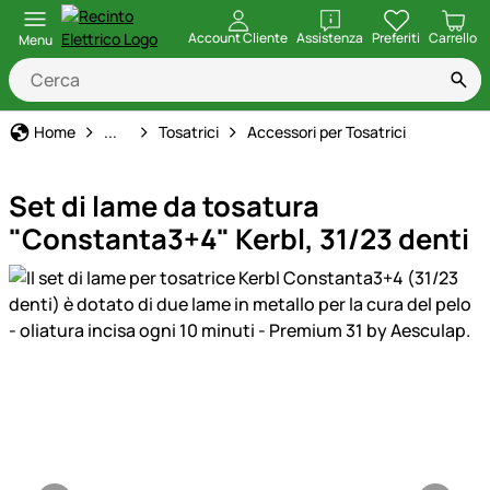
apri
Account Cliente
Assistenza
Preferiti
Carrello
Menu
Tecnologia per la Casa e la Stalla
Home
...
Tosatrici
Accessori per Tosatrici
Set di lame da tosatura
"Constanta3+4" Kerbl, 31/23 denti
Galleria prodotti