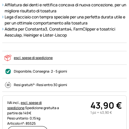
Affilatura dei denti e rettifica concava di nuova concezione, per un
migliore risultato di tosatura
Lega d'acciaio con tempra speciale per una perfetta durata utile e
per un ottimale comportamento alla tosatura
Adatta per Constanta3, Constanta4, FarmClipper e tosatrici
Aesculap, Heiniger e Lister-Liscop
escl. spese di spedizione
Disponibile
, Consegna:
2 - 5 giorni
4
Resi gratuiti
-
Resi entro 30 giorni
43
,
90
€
Informazioni fiscali:
IVA incl.,
escl. spese di
spedizione
Spedizione gratuita a
1 pz =
43
,
90
€
partire da 149 €
Peso unitario: 0,15 kg
Articolo n°: 85525