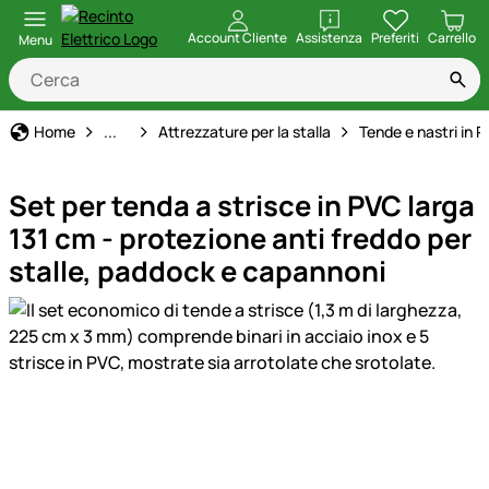
apri
Account Cliente
Assistenza
Preferiti
Carrello
Menu
Stalle ed Allevamenti di Animali
Home
...
Attrezzature per la stalla
Tende e nastri in 
Set per tenda a strisce in PVC larga
131 cm - protezione anti freddo per
stalle, paddock e capannoni
Galleria prodotti