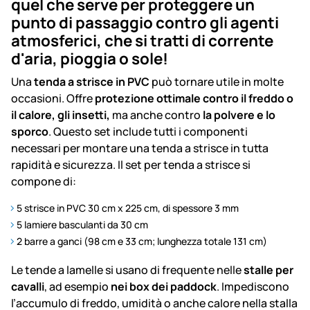
quel che serve per proteggere un
punto di passaggio contro gli agenti
atmosferici, che si tratti di corrente
d'aria, pioggia o sole!
Una
tenda a strisce in PVC
può tornare utile in molte
occasioni. Offre
protezione ottimale contro il freddo o
il calore, gli insetti,
ma anche contro
la polvere e lo
sporco
. Questo set include tutti i componenti
necessari per montare una tenda a strisce in tutta
rapidità e sicurezza. Il set per tenda a strisce si
compone di:
5 strisce in PVC 30 cm x 225 cm, di spessore 3 mm
5 lamiere basculanti da 30 cm
2 barre a ganci (98 cm e 33 cm; lunghezza totale 131 cm)
Le tende a lamelle si usano di frequente nelle
stalle per
cavalli
, ad esempio
nei box dei paddock
. Impediscono
l’accumulo di freddo, umidità o anche calore nella stalla