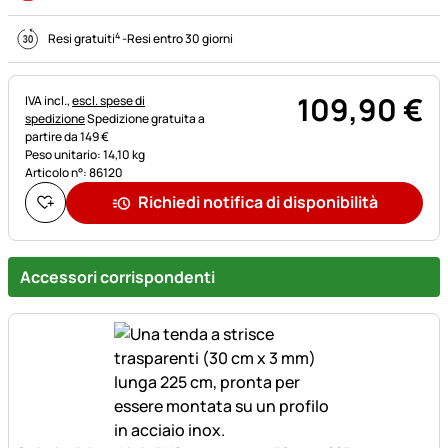
4
Resi gratuiti
-
Resi entro 30 giorni
109
,
90
€
Informazioni fiscali:
IVA incl.,
escl. spese di
spedizione
Spedizione gratuita a
partire da 149 €
Peso unitario: 14,10 kg
Articolo n°: 86120
Richiedi notifica di disponibilità
Accessori corrispondenti