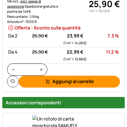
25
,
90
€
Informazioni fiscali:
IVA incl.,
escl. spese di
spedizione
Spedizione gratuita a
1 m² =
15
,
42
€
partire da 149 €
Peso unitario: 1,19 kg
Articolo n°: 700513
Offerta - Sconto sulla quantità
statt:
Sco
Da 2
25,
90
€
23,
99
€
7,3
%
(1 m² =
14,
28
€
)
statt:
Sco
Da 4
25,
90
€
22,
99
€
11,2
%
(1 m² =
13,
68
€
)
Aggiungi al carrello
Accessori corrispondenti