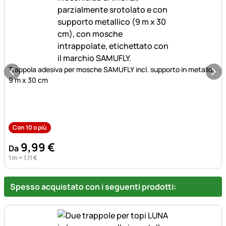
Trappola adesiva per mosche SAMUFLY incl. supporto in metallo,
9 m x 30 cm
Con 10 o più
9
,
99
€
Da
1 m =
1
,
11
€
Spesso acquistato con i seguenti prodotti: