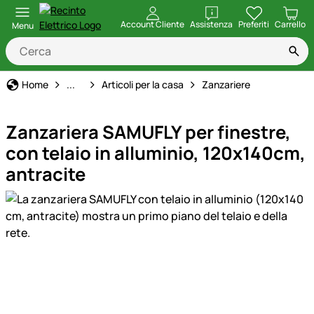
apri
Account Cliente
Assistenza
Preferiti
Carrello
Menu
Casa, Giardino e Fattoria
Home
...
Articoli per la casa
Zanzariere
Zanzariera SAMUFLY per finestre,
con telaio in alluminio, 120x140cm,
antracite
Galleria prodotti