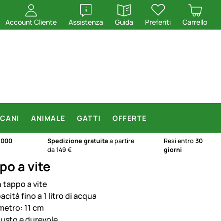
apri
apri
Account Cliente
Assistenza
Guida
Preferiti
Carrello
CANI
ANIMALE
GATTI
OFFERTE
.000
Spedizione gratuita
a partire
Resi entro
30
da 149 €
giorni
po a vite
 tappo a vite
cità fino a 1 litro di acqua
metro: 11 cm
usto e durevole