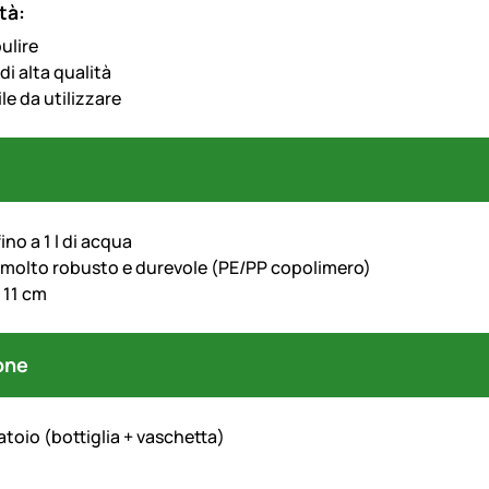
tà:
pulire
di alta qualità
le da utilizzare
ino a 1 l di acqua
 molto robusto e durevole (PE/PP copolimero)
 11 cm
one
toio (bottiglia + vaschetta)