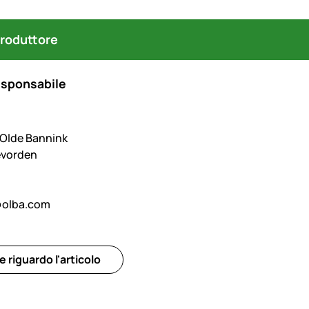
produttore
esponsabile
. Olde Bannink
evorden
@olba.com
riguardo l'articolo