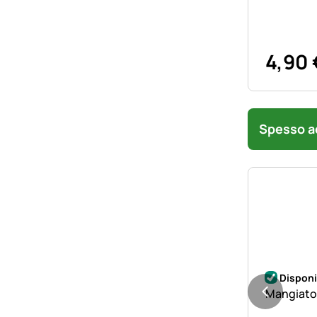
4
,
90
Spesso ac
Disponi
Mangiatoia