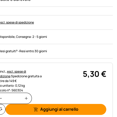
escl. spese di spedizione
Disponibile
, Consegna:
2 - 5 giorni
4
Resi gratuiti
-
Resi entro 30 giorni
5
,
30
€
rmazioni fiscali:
incl.,
escl. spese di
dizione
Spedizione gratuita a
tire da 149 €
o unitario: 0,12 kg
icolo n°: 560304
Aggiungi al carrello