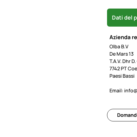
Dati del 
Azienda r
Olba B.V
De Mars 13
T.A.V. Dhr D
7742 PT Co
Paesi Bassi
Email:
info
Domande 