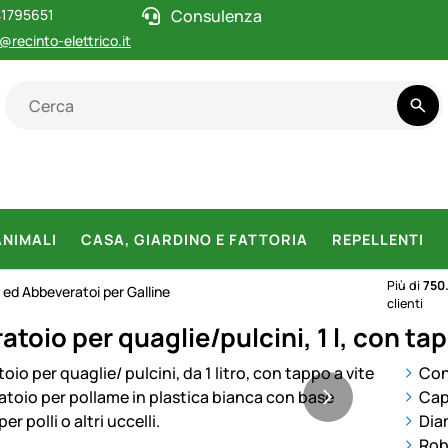
1795651
Consulenza
@recinto-elettrico.it
ANIMALI
CASA, GIARDINO E FATTORIA
REPELLENTI
Più di
750
ed Abbeveratoi per Galline
clienti
toio per quaglie/pulcini, 1 l, con tap
otti
Con
Capa
Dia
Rob