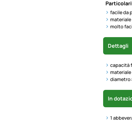
Particolari
facile da 
materiale 
molto faci
Dettagli
capacità f
materiale
diametro:
In dotazi
1 abbevera