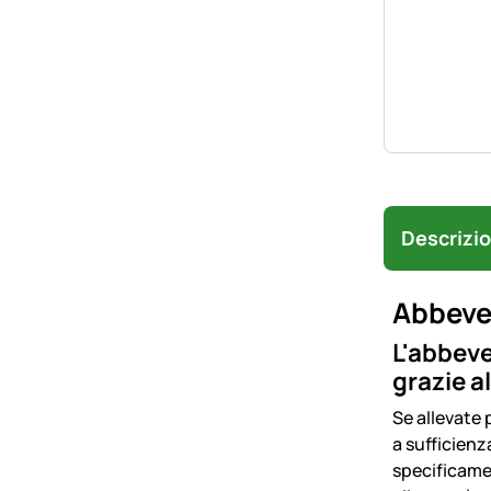
Descrizi
Abbever
L'abbeve
grazie al
Se allevate 
a sufficienz
specificamen