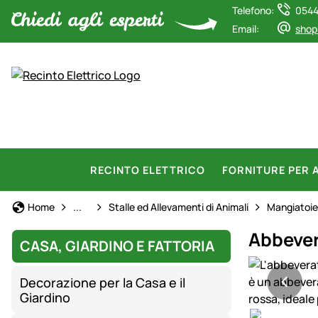
Telefono:
0544
Email:
shop
RECINTO ELETTRICO
FORNITURE PER 
Casa, Giardino e Fattoria
Home
...
Stalle ed Allevamenti di Animali
Mangiatoie 
Abbevera
CASA, GIARDINO E FATTORIA
Galleria prod
Decorazione per la Casa e il
Giardino