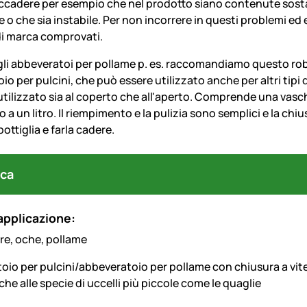
ccadere per esempio che nel prodotto siano contenute sosta
o che sia instabile. Per non incorrere in questi problemi ed e
di marca comprovati.
gli abbeveratoi per pollame p. es. raccomandiamo questo rob
io per pulcini, che pu
ò
essere utilizzato anche per altri tipi 
tilizzato sia al coperto che all'aperto. Comprende una vasch
o a un litro. Il riempimento e la pulizia sono semplici e la chi
bottiglia e farla cadere.
ca
applicazione:
oio per pulcini/abbeveratoio per pollame con chiusura a vit
he alle specie di uccelli pi
ù
piccole come le quaglie