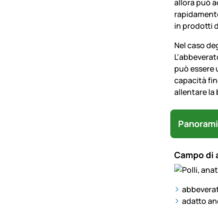
allora pu
ò
a
rapidamente 
in prodotti 
Nel caso de
L'abbeverato
pu
ò
essere u
capacità fin
allentare la 
Panorami
Campo di 
abbeverat
adatto anc