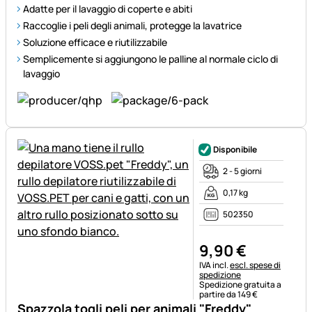
Adatte per il lavaggio di coperte e abiti
Raccoglie i peli degli animali, protegge la lavatrice
Soluzione efficace e riutilizzabile
Semplicemente si aggiungono le palline al normale ciclo di
lavaggio
Disponibile
2 - 5 giorni
0,17 kg
502350
9
,
90
€
Informazioni fiscali:
IVA incl.
escl. spese di
spedizione
Spedizione gratuita a
partire da 149 €
Spazzola togli peli per animali "Freddy"