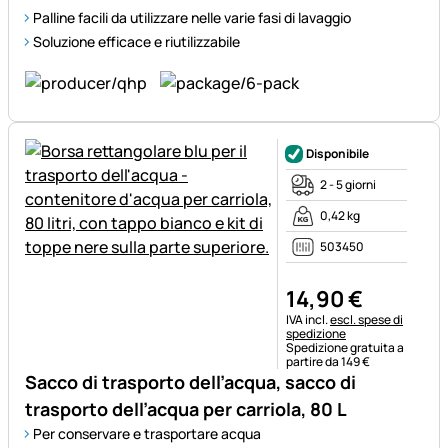
Palline facili da utilizzare nelle varie fasi di lavaggio
Soluzione efficace e riutilizzabile
Disponibile
2 - 5 giorni
0,42 kg
503450
14
,
90
€
Informazioni fiscali:
IVA incl.
escl. spese di
spedizione
Spedizione gratuita a
partire da 149 €
Sacco di trasporto dell’acqua, sacco di
trasporto dell’acqua per carriola, 80 L
Per conservare e trasportare acqua