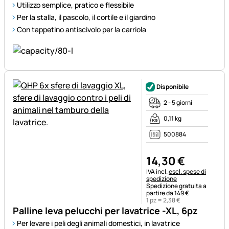
Utilizzo semplice, pratico e flessibile
Per la stalla, il pascolo, il cortile e il giardino
Con tappetino antiscivolo per la carriola
Disponibile
2 - 5 giorni
0,11 kg
500884
14
,
30
€
Informazioni fiscali:
IVA incl.
escl. spese di
spedizione
Spedizione gratuita a
partire da 149 €
1 pz =
2
,
38
€
Palline leva pelucchi per lavatrice -XL, 6pz
Per levare i peli degli animali domestici, in lavatrice