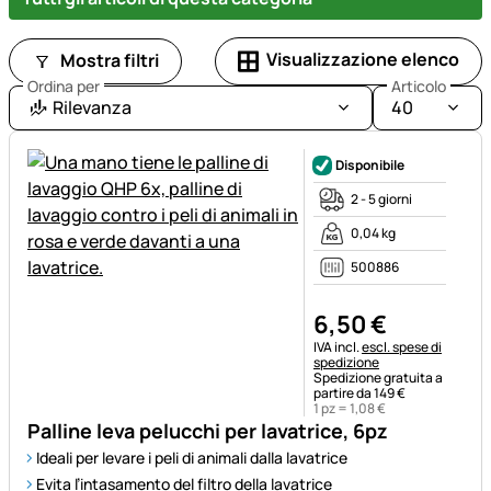
Visualizzazione elenco
Mostra filtri
Ordina per
Articolo
Rilevanza
40
Disponibile
2 - 5 giorni
0,04 kg
500886
6
,
50
€
Informazioni fiscali:
IVA incl.
escl. spese di
spedizione
Spedizione gratuita a
partire da 149 €
1 pz =
1
,
08
€
Palline leva pelucchi per lavatrice, 6pz
Ideali per levare i peli di animali dalla lavatrice
Evita l’intasamento del filtro della lavatrice