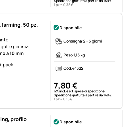
Spedizione gratuita a partire da 149 €
1 pz =
0
,
38
€
.farming, 50 pz,
Disponibile
ante
Consegna:
2 - 5 giorni
oli e per inizi
ino a 10 mm
Peso:
1,15 kg
Cod.
44322
7
,
80
€
Informazioni fiscali:
IVA incl.
escl. spese di spedizione
Spedizione gratuita a partire da 149 €
1 pz =
0
,
16
€
ng, profilo
Disponibile