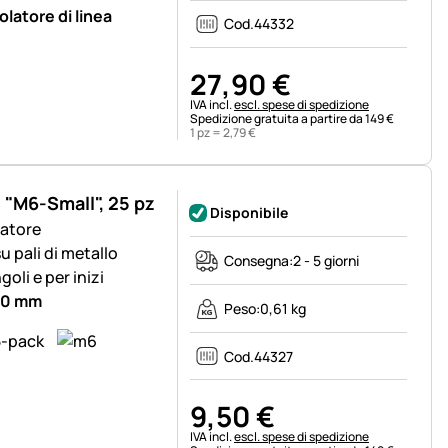
olatore di linea
Cod.
44332
27
,
90
€
Informazioni fiscali:
IVA incl.
escl. spese di spedizione
Spedizione gratuita a partire da 149 €
1 pz =
2
,
79
€
, "M6-Small", 25 pz
Disponibile
latore
u pali di metallo
Consegna:
2 - 5 giorni
oli e per inizi
 10 mm
Peso:
0,61 kg
Cod.
44327
9
,
50
€
Informazioni fiscali:
IVA incl.
escl. spese di spedizione