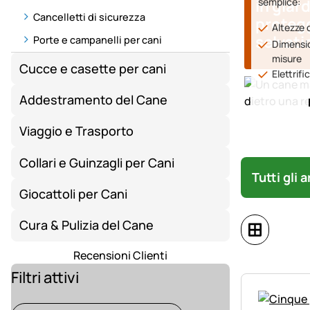
in giard
semplice:
Cancelletti di sicurezza
protegg
Altezze d
selvatic
Porte e campanelli per cani
Dimensio
misure
Cucce e casette per cani
Elettrifi
Addestramento del Cane
Viaggio e Trasporto
Collari e Guinzagli per Cani
Tutti gli 
Giocattoli per Cani
Cura & Pulizia del Cane
Recensioni Clienti
Filtri attivi