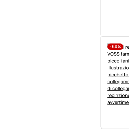
-
5,0
%