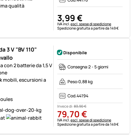
ima qualità
3
,
99
€
Informazioni fiscali:
IVA incl.
escl. spese di spedizione
Spedizione gratuita a partire da 149 €
 da 3 V "BV 110"
Disponibile
vallo
 con 2 batterie da 1,5 V
Consegna:
2 - 5 giorni
ione
k mobili, escursioni a
Peso:
0,88 kg
Cod.
44194
Invece di:
83
,
90
€
79
,
70
€
Informazioni fiscali:
IVA incl.
escl. spese di spedizione
Spedizione gratuita a partire da 149 €