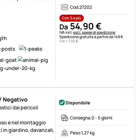
Cod.
27202
Con 5 o più
54
,
90
€
Da
Informazioni fiscali:
IVA incl.
escl. spese di spedizione
Spedizione gratuita a partire da 149 €
1 m =
1
,
10
€
o/ Negativo
Disponibile
tici dai pericoli
Consegna:
2 - 5 giorni
l'uso e nel montaggio
ti in giardino, davanzali,
Peso:
1,27 kg