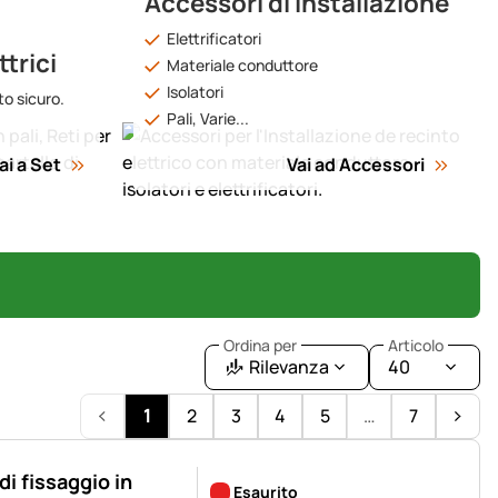
Accessori di Installazione
Elettrificatori
ttrici
Materiale conduttore
Isolatori
to sicuro.
Pali, Varie...
ai a Set
Vai ad Accessori
Ordina per
Articolo
Rilevanza
40
1
2
3
4
5
…
7
i fissaggio in
Esaurito