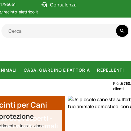
1795651
Consulenza
@recinto-elettrico.it
ANIMALI
CASA, GIARDINO E FATTORIA
REPELLENTI
Più di
750
clienti
cinti per Cani
 protezione
za degli Esperti -
te i vostri animali
timento – installazione