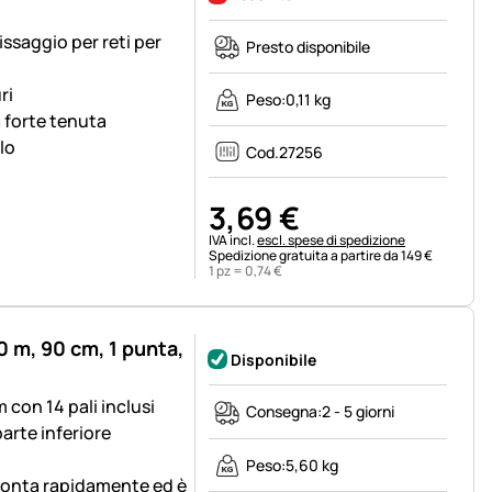
fissaggio per reti per
Presto disponibile
ri
Peso:
0,11 kg
a forte tenuta
lo
Cod.
27256
3
,
69
€
Informazioni fiscali:
IVA incl.
escl. spese di spedizione
Spedizione gratuita a partire da 149 €
1 pz =
0
,
74
€
 m, 90 cm, 1 punta,
Disponibile
 con 14 pali inclusi
Consegna:
2 - 5 giorni
arte inferiore
Peso:
5,60 kg
 monta rapidamente ed è