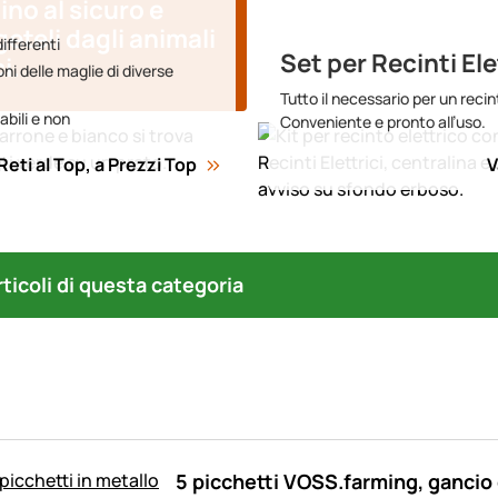
ino al sicuro e
eteli dagli animali
ifferenti
Set per Recinti Ele
i.
ni delle maglie di diverse
Tutto il necessario per un recin
cabili e non
Conveniente e pronto all’uso.
Reti al Top, a Prezzi Top
V
articoli di questa categoria
5 picchetti VOSS.farming, gancio d