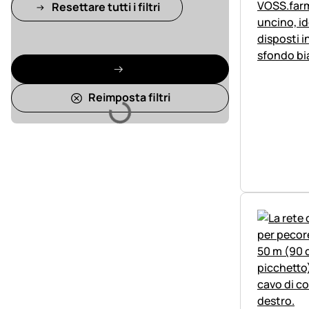
Resettare tutti i filtri
Caricamento
Reimposta filtri