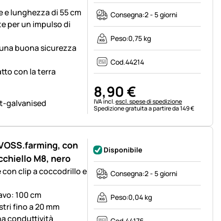
re e lunghezza di 55 cm
Consegna:
2 - 5 giorni
e per un impulso di
Peso:
0,75 kg
 una buona sicurezza
Cod.
44214
tto con la terra
8
,
90
€
Informazioni fiscali:
IVA incl.
escl. spese di spedizione
Spedizione gratuita a partire da 149 €
 VOSS.farming, con
Disponibile
cchiello M8, nero
con clip a coccodrillo e
Consegna:
2 - 5 giorni
avo: 100 cm
Peso:
0,04 kg
astri fino a 20 mm
na conduttività
Cod.
44176