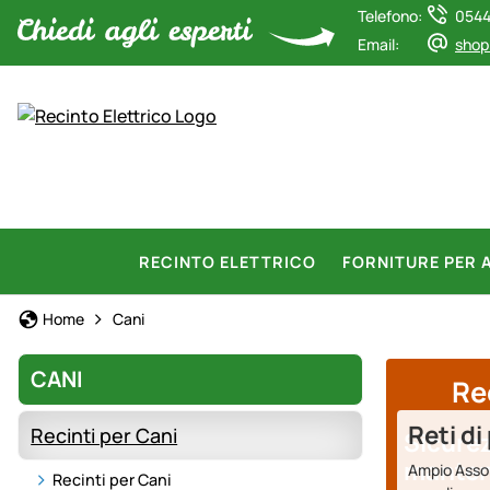
Telefono:
0544
Email:
shop
RECINTO ELETTRICO
FORNITURE PER 
Home
Cani
CANI
Re
Reti di
Recinti per Cani
Sicurez
mantene
Ampio Assor
Recinti per Cani