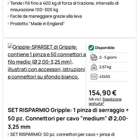
Tende i fili fino a 400 kg di forza di trazione, intervallo di
misurazione 100-300 kg
Facile da maneggiare grazie alla leva
Prodotto "Made in England"
Disponibile
2 - 5 giorni
2,67 kg
43455
154
,
90
€
Informazioni fiscali:
IVA incl.
Spedizione
gratuita*
SET RISPARMIO Gripple: 1 pinza di serraggio +
50 pz. Connettori per cavo "medium" Ø 2,00-
3,25 mm
SET RISPARMIO: 50 pz. connettori per cavo + pinza di