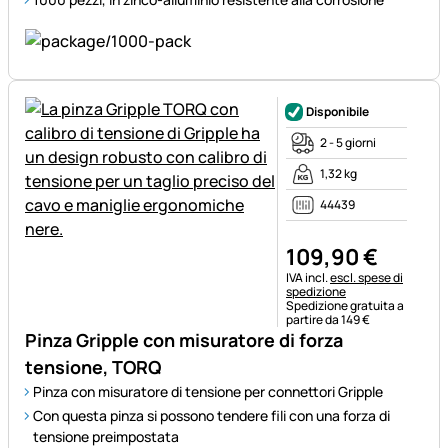
Disponibile
2 - 5 giorni
1,32 kg
44439
109
,
90
€
Informazioni fiscali:
IVA incl.
escl. spese di
spedizione
Spedizione gratuita a
partire da 149 €
Pinza Gripple con misuratore di forza
tensione, TORQ
Pinza con misuratore di tensione per connettori Gripple
Con questa pinza si possono tendere fili con una forza di
tensione preimpostata