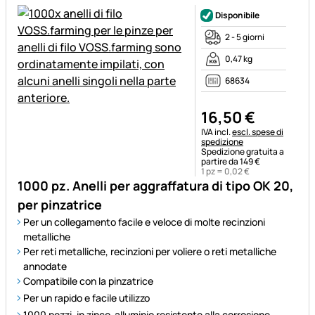
Disponibile
2 - 5 giorni
0,47 kg
68634
16
,
50
€
Informazioni fiscali:
IVA incl.
escl. spese di
spedizione
Spedizione gratuita a
partire da 149 €
1 pz =
0
,
02
€
1000 pz. Anelli per aggraffatura di tipo OK 20,
per pinzatrice
Per un collegamento facile e veloce di molte recinzioni
metalliche
Per reti metalliche, recinzioni per voliere o reti metalliche
annodate
Compatibile con la pinzatrice
Per un rapido e facile utilizzo
1000 pezzi, in zinco-alluminio resistente alla corrosione