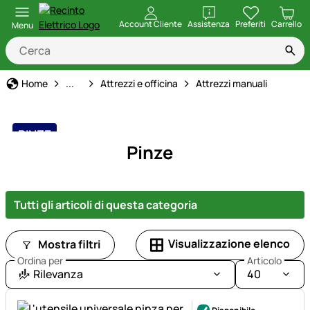
apri
Account Cliente
Assistenza
Preferiti
Carrello
Menu
Casa, Giardino e Fattoria
Home
...
Attrezzi e officina
Attrezzi manuali
PINZE
Pinze
Tutti gli articoli di questa categoria
Visualizzazione elenco
Mostra filtri
Ordina per
Articolo
Rilevanza
40