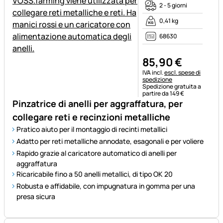
2 - 5 giorni
0,41 kg
68630
85
,
90
€
Informazioni fiscali:
IVA incl.
escl. spese di
spedizione
Spedizione gratuita a
partire da 149 €
Pinzatrice di anelli per aggraffatura, per
collegare reti e recinzioni metalliche
Pratico aiuto per il montaggio di recinti metallici
Adatto per reti metalliche annodate, esagonali e per voliere
Rapido grazie al caricatore automatico di anelli per
aggraffatura
Ricaricabile fino a 50 anelli metallici, di tipo OK 20
Robusta e affidabile, con impugnatura in gomma per una
presa sicura