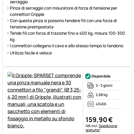
serraggio
Pinza di serraggio con misuratore di forza di tensione per
connettori Gripple
Con questa pinza si possono tendere fili con una forza di
tensione preimpostata
Tende fili con forza di trazione fino a 400 kg, misura 100-300
kg
I connettori collegano il cavo e allo stesso tempo lo tendono
Utilizzo facile e veloce
Disponibile
2 - 5 giorni
2,68 kg
43456
159
,
90
€
Informazioni fiscali:
IVA incl.
Spedizione
gratuita*