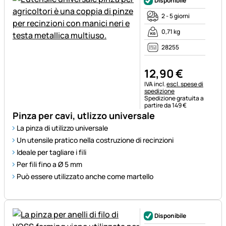
Disponibile
2 - 5 giorni
0,71 kg
28255
12
,
90
€
Informazioni fiscali:
IVA incl.
escl. spese di
spedizione
Spedizione gratuita a
partire da 149 €
Pinza per cavi, utlizzo universale
La pinza di utilizzo universale
Un utensile pratico nella costruzione di recinzioni
Ideale per tagliare i fili
Per fili fino a Ø 5 mm
Può essere utilizzato anche come martello
Disponibile