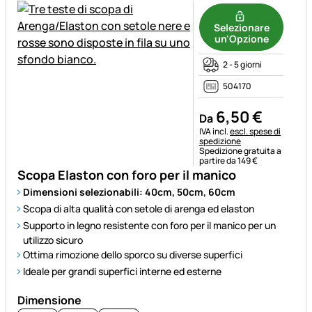
Selezionare
un'Opzione
2 - 5 giorni
504170
6
,
50
€
Da
Informazioni fiscali:
IVA incl.
escl. spese di
spedizione
Spedizione gratuita a
partire da 149 €
Scopa Elaston con foro per il manico
Dimensioni selezionabili: 40cm, 50cm, 60cm
Scopa di alta qualità con setole di arenga ed elaston
Supporto in legno resistente con foro per il manico per un
utilizzo sicuro
Ottima rimozione dello sporco su diverse superfici
Ideale per grandi superfici interne ed esterne
Dimensione