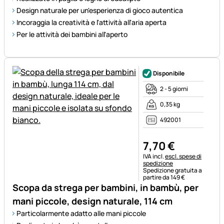
Design naturale per un'esperienza di gioco autentica
Incoraggia la creatività e l'attività all'aria aperta
Per le attività dei bambini all'aperto
Disponibile
2 - 5 giorni
0,35 kg
492001
7
,
70
€
Informazioni fiscali:
IVA incl.
escl. spese di
spedizione
Spedizione gratuita a
partire da 149 €
Scopa da strega per bambini, in bambù, per
mani piccole, design naturale, 114 cm
Particolarmente adatto alle mani piccole