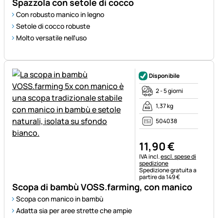
Spazzola con setole di cocco
Con robusto manico in legno
Setole di cocco robuste
Molto versatile nell'uso
Disponibile
2 - 5 giorni
1,37 kg
504038
11
,
90
€
Informazioni fiscali:
IVA incl.
escl. spese di
spedizione
Spedizione gratuita a
partire da 149 €
Scopa di bambù VOSS.farming, con manico
Scopa con manico in bambù
Adatta sia per aree strette che ampie