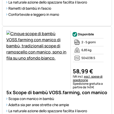
La naturale azione dello spazzare facilita il lavoro
Rametti di bambù in fascio
Confortevole e leggero in mano
Disponibile
2 - 5 giorni
6,85 kg
504038.5
58
,
99
€
Informazioni fiscali:
IVA incl.
escl. spese di
spedizione
Spedizione gratuita a
partire da 149 €
5x Scope di bambù VOSS.farming, con manico
Scopa con manico in bambù
Adatta sia per aree strette che ampie
La naturale azione dello spazzare facilita il lavoro