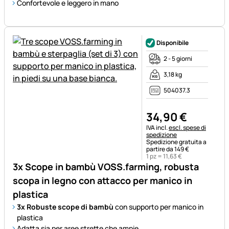
Confortevole e leggero in mano
Disponibile
2 - 5 giorni
3,18 kg
504037.3
34
,
90
€
Informazioni fiscali:
IVA incl.
escl. spese di
spedizione
Spedizione gratuita a
partire da 149 €
1 pz =
11
,
63
€
3x Scope in bambù VOSS.farming, robusta
scopa in legno con attacco per manico in
plastica
3x Robuste scope di bambù
con supporto per manico in
plastica
Adatta sia per aree strette che ampie