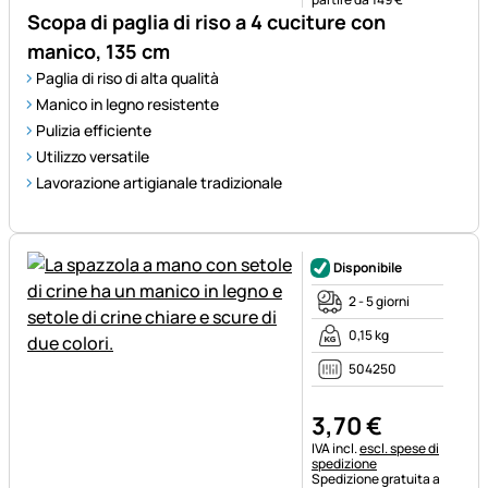
Scopa di paglia di riso a 4 cuciture con
manico, 135 cm
Paglia di riso di alta qualità
Manico in legno resistente
Pulizia efficiente
Utilizzo versatile
Lavorazione artigianale tradizionale
Disponibile
2 - 5 giorni
0,15 kg
504250
3
,
70
€
Informazioni fiscali:
IVA incl.
escl. spese di
spedizione
Spedizione gratuita a