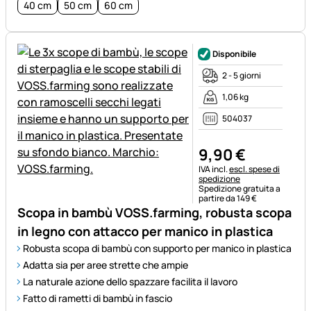
40 cm
50 cm
60 cm
Disponibile
2 - 5 giorni
1,06 kg
504037
9
,
90
€
Informazioni fiscali:
IVA incl.
escl. spese di
spedizione
Spedizione gratuita a
partire da 149 €
Scopa in bambù VOSS.farming, robusta scopa
in legno con attacco per manico in plastica
Robusta scopa di bambù con supporto per manico in plastica
Adatta sia per aree strette che ampie
La naturale azione dello spazzare facilita il lavoro
Fatto di rametti di bambù in fascio