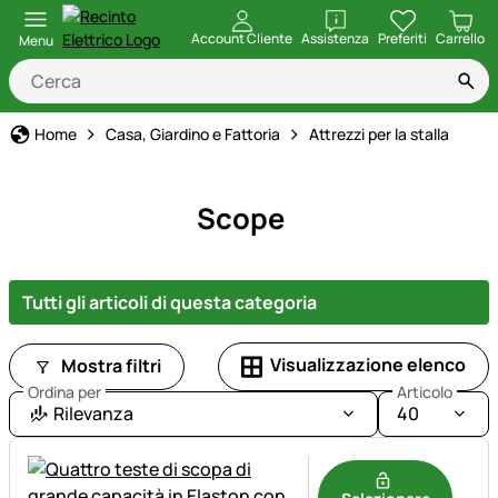
apri
Account Cliente
Assistenza
Preferiti
Carrello
Menu
Home
Casa, Giardino e Fattoria
Attrezzi per la stalla
Scope
Tutti gli articoli di questa categoria
Visualizzazione elenco
Mostra filtri
Ordina per
Articolo
Rilevanza
40