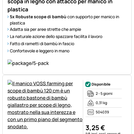
scopa in legno con attacco per manico in
plastica
5x Robuste scope di bambù
con supporto per manico in
plastica
Adatta sia per aree strette che ampie
La naturale azione dello spazzare facilita il lavoro
Fatto di rametti di bambù in fascio
Confortevole e leggero in mano
Disponibile
2 - 5 giorni
0,31 kg
504039
3
,
25
€
Informazioni fiscali:
IVA incl.
escl. spese di