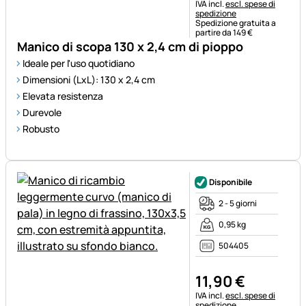
Informazioni fiscali:
IVA incl.
escl. spese di
spedizione
Spedizione gratuita a
partire da 149 €
Manico di scopa 130 x 2,4 cm di pioppo
Ideale per l'uso quotidiano
Dimensioni (LxL): 130 x 2,4 cm
Elevata resistenza
Durevole
Robusto
Disponibile
2 - 5 giorni
0,95 kg
504405
11
,
90
€
Informazioni fiscali:
IVA incl.
escl. spese di
spedizione