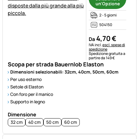
un'Opzione
2 - 5 giorni
504150
4
,
70
€
Da
Informazioni fiscali:
IVA incl.
escl. spese di
spedizione
Spedizione gratuita a
partire da 149 €
Scopa per strada Bauernlob Elaston
Dimensioni selezionabili: 32cm, 40cm, 50cm, 60cm
Per uso esterno
Setole di Elaston
Con foro per il manico
Supporto in legno
Dimensione
32 cm
40 cm
50 cm
60 cm