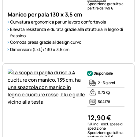
Spedizione gratuita a
partire da 149 €
Manico per pala 130 x 3,5 cm
Curvatura ergonomica per un lavoro confortevole
Elevata resistenza e durata grazie alla struttura in legno di
frassino
Comoda presa grazie al design curvo
Dimensioni (LxL): 130 x 3,5 cm
Disponibile
2 - 5 giorni
0,72 kg
504178
12
,
90
€
Informazioni fiscali:
IVA incl.
escl. spese di
spedizione
Spedizione gratuita a
partire da 149 €