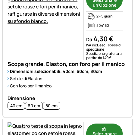
Selezionare
un'Opzione
2 - 5 giorni
504160
4
,
30
€
Da
Informazioni fiscali:
IVA incl.
escl. spese di
spedizione
Spedizione gratuita a
partire da 149 €
Scopa grande, Elaston, con foro per il manico
Dimensioni selezionabili: 40cm, 60cm, 80cm
Setole di Elaston
Con foro per il manico
Dimensione
40 cm
60 cm
80 cm
Selezionare