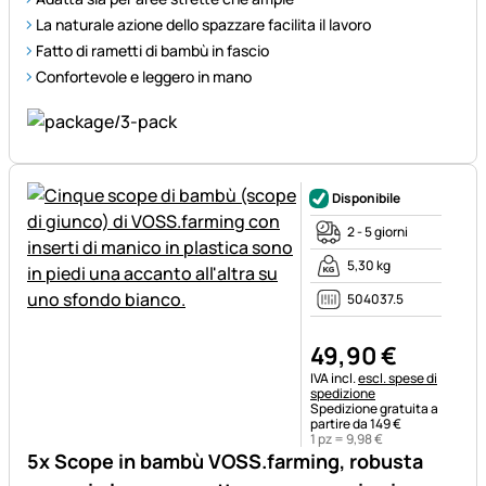
La naturale azione dello spazzare facilita il lavoro
Fatto di rametti di bambù in fascio
Confortevole e leggero in mano
Disponibile
2 - 5 giorni
5,30 kg
504037.5
49
,
90
€
Informazioni fiscali:
IVA incl.
escl. spese di
spedizione
Spedizione gratuita a
partire da 149 €
1 pz =
9
,
98
€
5x Scope in bambù VOSS.farming, robusta