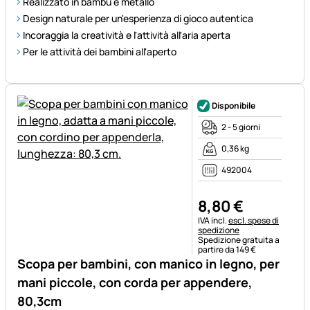
Realizzato in bambù e metallo
Design naturale per un'esperienza di gioco autentica
Incoraggia la creatività e l'attività all'aria aperta
Per le attività dei bambini all'aperto
Disponibile
2 - 5 giorni
0,36 kg
492004
8
,
80
€
Informazioni fiscali:
IVA incl.
escl. spese di
spedizione
Spedizione gratuita a
partire da 149 €
Scopa per bambini, con manico in legno, per
mani piccole, con corda per appendere,
80,3cm