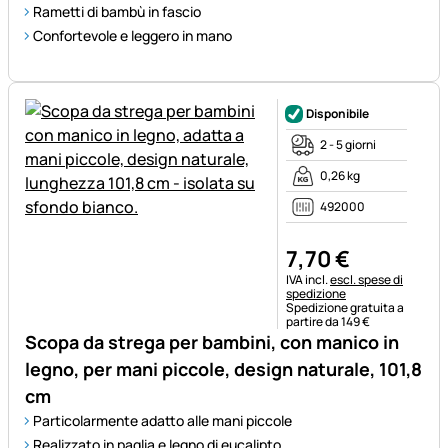
Rametti di bambù in fascio
Confortevole e leggero in mano
Disponibile
2 - 5 giorni
0,26 kg
492000
7
,
70
€
Informazioni fiscali:
IVA incl.
escl. spese di
spedizione
Spedizione gratuita a
partire da 149 €
Scopa da strega per bambini, con manico in
legno, per mani piccole, design naturale, 101,8
cm
Particolarmente adatto alle mani piccole
Realizzato in paglia e legno di eucalipto