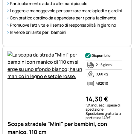
Particolarmente adatto alle mani piccole
Leggero e maneggevole per spazzare marciapiedi e giardini
Con pratico cordino da appendere per riporla facilmente
Promuove l'attività e il senso di responsabilità in giardino
In verde brillante per i bambini
Disponibile
2 - 5 giorni
0,68 kg
492010
14
,
30
€
Informazioni fiscali:
IVA incl.
escl. spese di
spedizione
Spedizione gratuita a
partire da 149 €
Scopa stradale "Mini" per bambini, con
manico, 110 cm