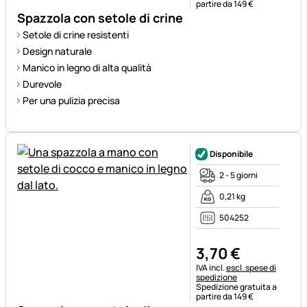
partire da 149 €
Spazzola con setole di crine
Setole di crine resistenti
Design naturale
Manico in legno di alta qualità
Durevole
Per una pulizia precisa
Disponibile
2 - 5 giorni
0,21 kg
504252
3
,
70
€
Informazioni fiscali:
IVA incl.
escl. spese di
spedizione
Spedizione gratuita a
partire da 149 €