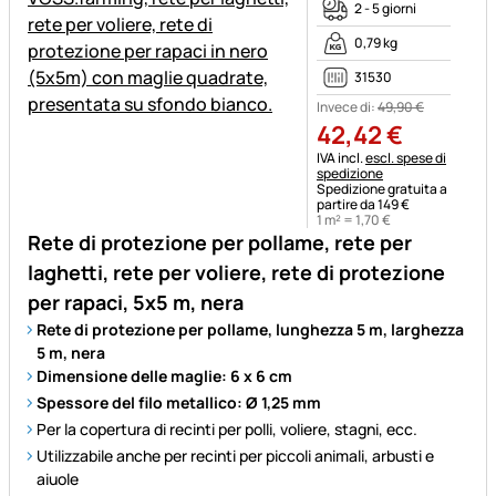
2 - 5 giorni
0,79 kg
31530
Invece di:
49
,
90
€
42
,
42
€
Informazioni fiscali:
IVA incl.
escl. spese di
spedizione
Spedizione gratuita a
partire da 149 €
1 m² =
1
,
70
€
Rete di protezione per pollame, rete per
laghetti, rete per voliere, rete di protezione
per rapaci, 5x5 m, nera
Rete di protezione per pollame, lunghezza 5 m, larghezza
5 m, nera
Dimensione delle maglie: 6 x 6 cm
Spessore del filo metallico: Ø 1,25 mm
Per la copertura di recinti per polli, voliere, stagni, ecc.
Utilizzabile anche per recinti per piccoli animali, arbusti e
aiuole