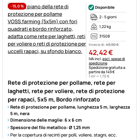
-
15,0
%
Disponibile
2 - 5 giorni
1,22 kg
31508
Invece di:
49
,
90
€
42
,
42
€
Informazioni fiscali:
IVA incl.
escl. spese di
spedizione
Spedizione gratuita a
partire da 149 €
1 m² =
1
,
70
€
Rete di protezione per pollame, rete per
laghetti, rete per voliere, rete di protezione
per rapaci, 5x5 m, Bordo rinforzato
Rete di protezione per pollame, lunghezza 5 m, larghezza
5 m, nera
Dimensione delle maglie: 6 x 6 cm
Spessore del filo metallico: Ø 1,25 mm
Per la copertura di recinti per polli, voliere, stagni, ecc.