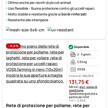
Ottimo anche per recinti di piccoli animali
Uso flessibile - Buona protezione contro gli uccelli rapaci
Molto stabile e resistente grazie ai
bordi rinforzati
Resistente alle intemperie
-
15,0
%
Disponibile
2 - 5 giorni
5,50 kg
31536
Invece di:
155
,
00
€
131
,
75
€
Informazioni fiscali:
IVA incl.
escl. spese di
spedizione
Spedizione gratuita a
partire da 149 €
1 m² =
0
,
66
€
Rete di protezione per pollame, rete per