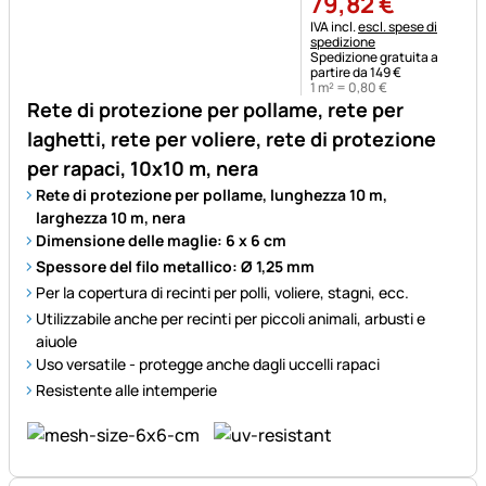
79
,
82
€
Informazioni fiscali:
IVA incl.
escl. spese di
spedizione
Spedizione gratuita a
partire da 149 €
1 m² =
0
,
80
€
Rete di protezione per pollame, rete per
laghetti, rete per voliere, rete di protezione
per rapaci, 10x10 m, nera
Rete di protezione per pollame, lunghezza 10 m,
larghezza 10 m, nera
Dimensione delle maglie: 6 x 6 cm
Spessore del filo metallico: Ø 1,25 mm
Per la copertura di recinti per polli, voliere, stagni, ecc.
Utilizzabile anche per recinti per piccoli animali, arbusti e
aiuole
Uso versatile - protegge anche dagli uccelli rapaci
Resistente alle intemperie