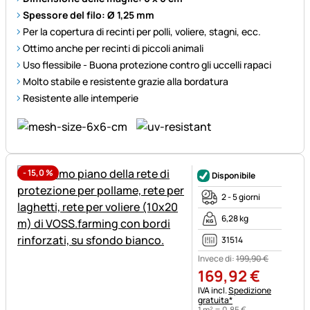
Spessore del filo: Ø 1,25 mm
Per la copertura di recinti per polli, voliere, stagni, ecc.
Ottimo anche per recinti di piccoli animali
Uso flessibile - Buona protezione contro gli uccelli rapaci
Molto stabile e resistente grazie alla bordatura
Resistente alle intemperie
-
15,0
%
Disponibile
2 - 5 giorni
6,28 kg
31514
Invece di:
199
,
90
€
169
,
92
€
Informazioni fiscali:
IVA incl.
Spedizione
gratuita*
1 m² =
0
,
85
€