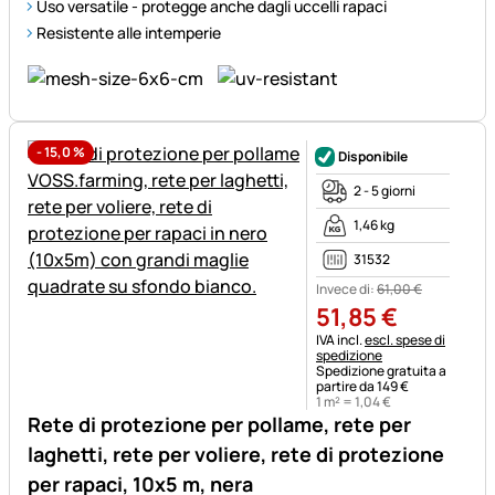
Uso versatile - protegge anche dagli uccelli rapaci
Resistente alle intemperie
-
15,0
%
Disponibile
2 - 5 giorni
1,46 kg
31532
Invece di:
61
,
00
€
51
,
85
€
Informazioni fiscali:
IVA incl.
escl. spese di
spedizione
Spedizione gratuita a
partire da 149 €
1 m² =
1
,
04
€
Rete di protezione per pollame, rete per
laghetti, rete per voliere, rete di protezione
per rapaci, 10x5 m, nera