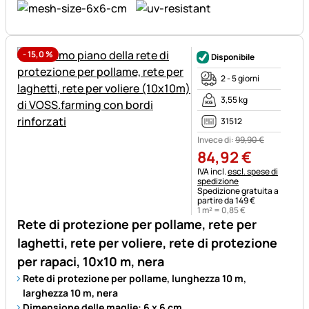
-
15,0
%
Disponibile
2 - 5 giorni
3,55 kg
31512
Invece di:
99
,
90
€
84
,
92
€
Informazioni fiscali:
IVA incl.
escl. spese di
spedizione
Spedizione gratuita a
partire da 149 €
1 m² =
0
,
85
€
Rete di protezione per pollame, rete per
laghetti, rete per voliere, rete di protezione
per rapaci, 10x10 m, nera
Rete di protezione per pollame, lunghezza 10 m,
larghezza 10 m, nera
Dimensione delle maglie: 6 x 6 cm