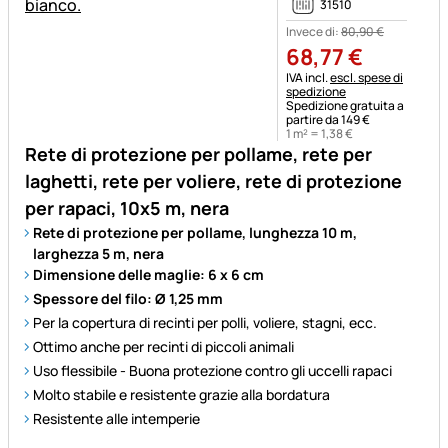
31510
Invece di:
80
,
90
€
68
,
77
€
Informazioni fiscali:
IVA incl.
escl. spese di
spedizione
Spedizione gratuita a
partire da 149 €
1 m² =
1
,
38
€
Rete di protezione per pollame, rete per
laghetti, rete per voliere, rete di protezione
per rapaci, 10x5 m, nera
Rete di protezione per pollame, lunghezza 10 m,
larghezza 5 m, nera
Dimensione delle maglie: 6 x 6 cm
Spessore del filo: Ø 1,25 mm
Per la copertura di recinti per polli, voliere, stagni, ecc.
Ottimo anche per recinti di piccoli animali
Uso flessibile - Buona protezione contro gli uccelli rapaci
Molto stabile e resistente grazie alla bordatura
Resistente alle intemperie