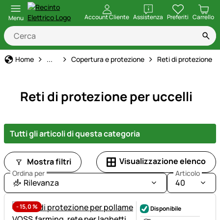
apri
Account Cliente
Assistenza
Preferiti
Carrello
Menu
Casa, Giardino e Fattoria
Home
...
Copertura e protezione
Reti di protezione
Reti di protezione per uccelli
Tutti gli articoli di questa categoria
Visualizzazione elenco
Mostra filtri
Ordina per
Articolo
Rilevanza
40
-
15,0
%
Disponibile